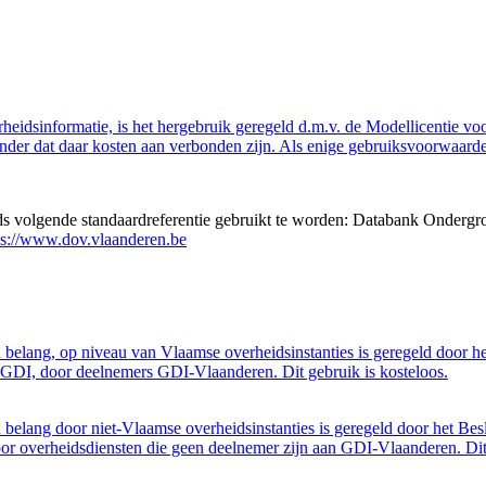
eidsinformatie, is het hergebruik geregeld d.m.v. de Modellicentie voor
nder dat daar kosten aan verbonden zijn. Als enige gebruiksvoorwaarde
eds volgende standaardreferentie gebruikt te worden: Databank Ondergr
ps://www.dov.vlaanderen.be
belang, op niveau van Vlaamse overheidsinstanties is geregeld door h
GDI, door deelnemers GDI-Vlaanderen. Dit gebruik is kosteloos.
belang door niet-Vlaamse overheidsinstanties is geregeld door het Bes
 overheidsdiensten die geen deelnemer zijn aan GDI-Vlaanderen. Dit 