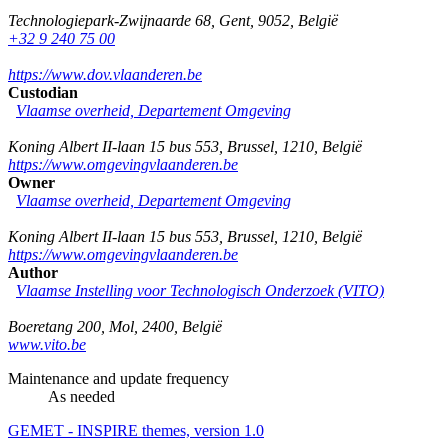
Technologiepark-Zwijnaarde 68
,
Gent
,
9052
,
België
+32 9 240 75 00
https://www.dov.vlaanderen.be
Custodian
Vlaamse overheid, Departement Omgeving
Koning Albert II-laan 15 bus 553
,
Brussel
,
1210
,
België
https://www.omgevingvlaanderen.be
Owner
Vlaamse overheid, Departement Omgeving
Koning Albert II-laan 15 bus 553
,
Brussel
,
1210
,
België
https://www.omgevingvlaanderen.be
Author
Vlaamse Instelling voor Technologisch Onderzoek (VITO)
Boeretang 200
,
Mol
,
2400
,
België
www.vito.be
Maintenance and update frequency
As needed
GEMET - INSPIRE themes, version 1.0