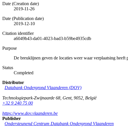
Date (Creation date)
2019-11-26
Date (Publication date)
2019-12-10
Citation identifier
a6049b43-da01-4023-bad3-b59be4935cdb
Purpose
De breuklijnen geven de locaties weer waar verplaatsing heeft p
Status
Completed
Distributor
Databank Ondergrond Vlaanderen (DOV)
Technologiepark-Zwijnaarde 68
,
Gent
,
9052
,
België
+32 9 240 75 00
https://www.dov.vlaanderen.be
Publisher
Ondersteunend Centrum Databank Ondergrond Vlaanderen