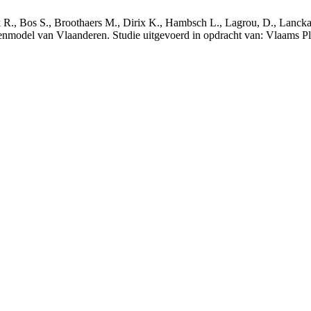
nck R., Bos S., Broothaers M., Dirix K., Hambsch L., Lagrou, D., Lanck
nmodel van Vlaanderen. Studie uitgevoerd in opdracht van: Vlaams