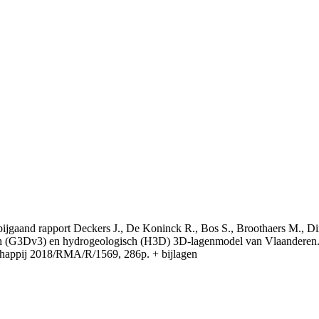
t bijgaand rapport Deckers J., De Koninck R., Bos S., Broothaers M., Di
 (G3Dv3) en hydrogeologisch (H3D) 3D-lagenmodel van Vlaanderen. S
appij 2018/RMA/R/1569, 286p. + bijlagen