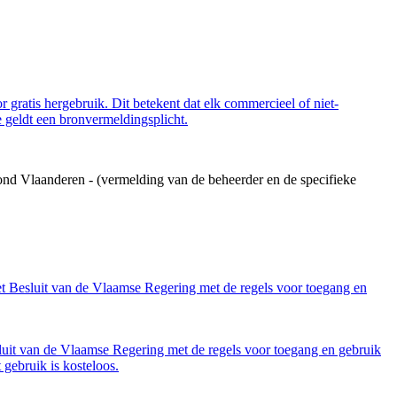
 gratis hergebruik. Dit betekent dat elk commercieel of niet-
 geldt een bronvermeldingsplicht.
ond Vlaanderen - (vermelding van de beheerder en de specifieke
et Besluit van de Vlaamse Regering met de regels voor toegang en
luit van de Vlaamse Regering met de regels voor toegang en gebruik
gebruik is kosteloos.