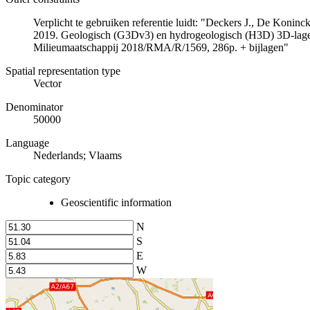
Verplicht te gebruiken referentie luidt: "Deckers J., De Koni
2019. Geologisch (G3Dv3) en hydrogeologisch (H3D) 3D-lage
Milieumaatschappij 2018/RMA/R/1569, 286p. + bijlagen"
Spatial representation type
Vector
Denominator
50000
Language
Nederlands; Vlaams
Topic category
Geoscientific information
N
S
E
W