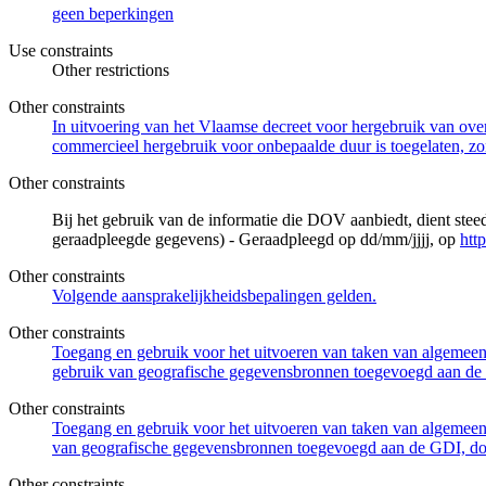
geen beperkingen
Use constraints
Other restrictions
Other constraints
In uitvoering van het Vlaamse decreet voor hergebruik van overh
commercieel hergebruik voor onbepaalde duur is toegelaten, zo
Other constraints
Bij het gebruik van de informatie die DOV aanbiedt, dient ste
geraadpleegde gegevens) - Geraadpleegd op dd/mm/jjjj, op
htt
Other constraints
Volgende aansprakelijkheidsbepalingen gelden.
Other constraints
Toegang en gebruik voor het uitvoeren van taken van algemeen 
gebruik van geografische gegevensbronnen toegevoegd aan de 
Other constraints
Toegang en gebruik voor het uitvoeren van taken van algemeen 
van geografische gegevensbronnen toegevoegd aan de GDI, door
Other constraints