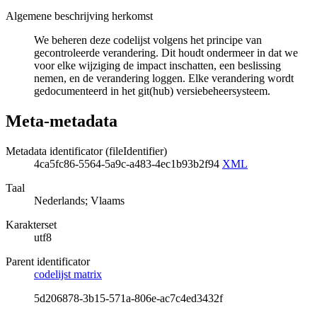
Algemene beschrijving herkomst
We beheren deze codelijst volgens het principe van
gecontroleerde verandering. Dit houdt ondermeer in dat we
voor elke wijziging de impact inschatten, een beslissing
nemen, en de verandering loggen. Elke verandering wordt
gedocumenteerd in het git(hub) versiebeheersysteem.
Meta-metadata
Metadata identificator (fileIdentifier)
4ca5fc86-5564-5a9c-a483-4ec1b93b2f94
XML
Taal
Nederlands; Vlaams
Karakterset
utf8
Parent identificator
codelijst matrix
5d206878-3b15-571a-806e-ac7c4ed3432f