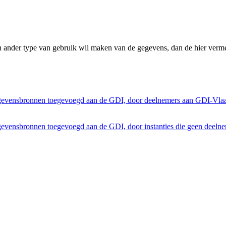
n ander type van gebruik wil maken van de gegevens, dan de hier verme
egevensbronnen toegevoegd aan de GDI, door deelnemers aan GDI-Vla
gevensbronnen toegevoegd aan de GDI, door instanties die geen deeln