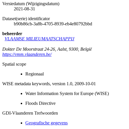
Versiedatum (Wijzigingsdatum)
2021-08-31
Dataset(serie) identificator
b90b86cb-3a8b-4705-8939-eb4e80792bbd
beheerder
VLAAMSE MILIEUMAATSCHAPPIJ
Dokter De Moorstraat 24-26
,
Aalst
,
9300
,
België
https://vmm.vlaanderen.be/
Spatial scope
Regionaal
WISE metadata keywords, version 1.0, 2009-10-01
Water Information System for Europe (WISE)
Floods Directive
GDI-Vlaanderen Trefwoorden
Geografische gegevens