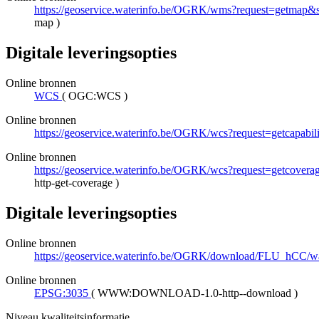
https://geoservice.waterinfo.be/OGRK/wms?request=getma
map
)
Digitale leveringsopties
Online bronnen
WCS
(
OGC:WCS
)
Online bronnen
https://geoservice.waterinfo.be/OGRK/wcs?request=getcapabi
Online bronnen
https://geoservice.waterinfo.be/OGRK/wcs?request=getco
http-get-coverage
)
Digitale leveringsopties
Online bronnen
https://geoservice.waterinfo.be/OGRK/download/FLU_hCC/
Online bronnen
EPSG:3035
(
WWW:DOWNLOAD-1.0-http--download
)
Niveau kwaliteitsinformatie