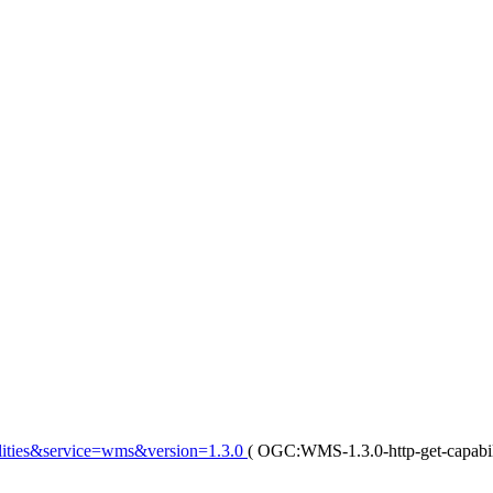
ilities&service=wms&version=1.3.0
(
OGC:WMS-1.3.0-http-get-capabil