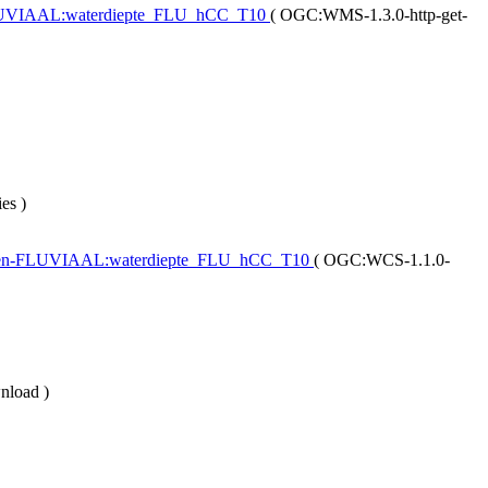
n-FLUVIAAL:waterdiepte_FLU_hCC_T10
(
OGC:WMS-1.3.0-http-get-
ies
)
aarten-FLUVIAAL:waterdiepte_FLU_hCC_T10
(
OGC:WCS-1.1.0-
nload
)