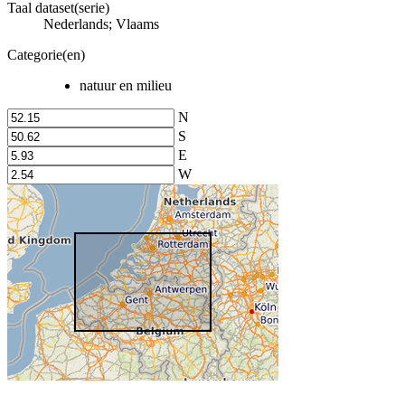
Taal dataset(serie)
Nederlands; Vlaams
Categorie(en)
natuur en milieu
N
S
E
W