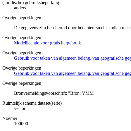
(Juridische) gebruiksbeperking
anders
Overige beperkingen
De gegevens zijn beschermd door het auteursrecht. Indien u ee
Overige beperkingen
Modellicentie voor gratis hergebruik
Overige beperkingen
Gebruik voor taken van algemeen belang, van geografische g
Overige beperkingen
Gebruik voor taken van algemeen belang, van geografische ge
Overige beperkingen
Bronvermeldingsvoorschrift: "Bron: VMM"
Ruimtelijk schema dataset(serie)
vector
Noemer
100000