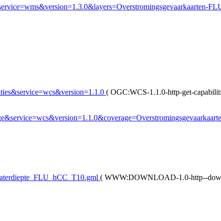
p&service=wms&version=1.3.0&layers=Overstromingsgevaarkaarte
lities&service=wcs&version=1.1.0
(
OGC:WCS-1.1.0-http-get-capabilit
verage&service=wcs&version=1.1.0&coverage=Overstromingsgevaark
waterdiepte_FLU_hCC_T10.gml
(
WWW:DOWNLOAD-1.0-http--dow