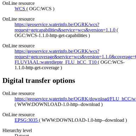
OnLine resource
WCS
(
OGC:WCS
)
OnLine resource
https://geoservice.waterinfo.be/OGRK/wcs?
request=getcapabilities&service=wcs&version=1.1.0
(
OGC:WCS-1.1.0-http-get-capabilities
)
OnLine resource
https://geoservice.waterinfo.be/OGRK/wcs?
request=getcoverage&service=wcs&version=1.1.0&coverage=O
FLUVIAAL:waterdiepte_FLU_hCC_T10
(
OGC:WCS-
1.1.0-http-get-coverage
)
Digital transfer options
OnLine resource
https://geoservice.waterinfo.be/OGRK/download/FLU_hCC/
(
WWW:DOWNLOAD-1.0-http--download
)
OnLine resource
EPSG:3035
(
WWW:DOWNLOAD-1.0-http--download
)
Hierarchy level
Dataset