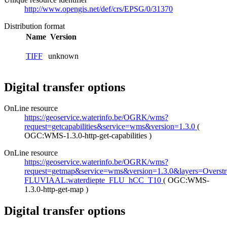
http://www.opengis.net/def/crs/EPSG/0/31370
Distribution format
Name
Version
TIFF
unknown
Digital transfer options
OnLine resource
https://geoservice.waterinfo.be/OGRK/wms?
request=getcapabilities&service=wms&version=1.3.0
(
OGC:WMS-1.3.0-http-get-capabilities
)
OnLine resource
https://geoservice.waterinfo.be/OGRK/wms?
request=getmap&service=wms&version=1.3.0&layers=Overstr
FLUVIAAL:waterdiepte_FLU_hCC_T10
(
OGC:WMS-
1.3.0-http-get-map
)
Digital transfer options