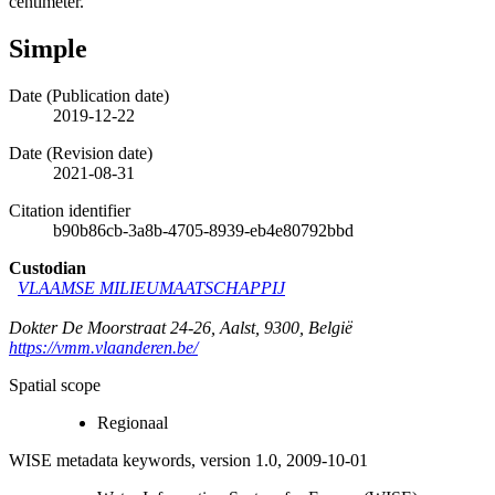
centimeter.
Simple
Date (Publication date)
2019-12-22
Date (Revision date)
2021-08-31
Citation identifier
b90b86cb-3a8b-4705-8939-eb4e80792bbd
Custodian
VLAAMSE MILIEUMAATSCHAPPIJ
Dokter De Moorstraat 24-26
,
Aalst
,
9300
,
België
https://vmm.vlaanderen.be/
Spatial scope
Regionaal
WISE metadata keywords, version 1.0, 2009-10-01