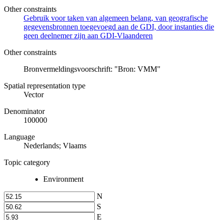
Other constraints
Gebruik voor taken van algemeen belang, van geografische
gegevensbronnen toegevoegd aan de GDI, door instanties die
geen deelnemer zijn aan GDI-Vlaanderen
Other constraints
Bronvermeldingsvoorschrift: "Bron: VMM"
Spatial representation type
Vector
Denominator
100000
Language
Nederlands; Vlaams
Topic category
Environment
N
S
E