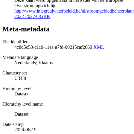
Deze kaart werd opgemaakt in het kader van de Europese
Overstromingsrichtlijn.
http://www.integraalwaterbeleid.be/nl/stroomgebiedbeheerpla
2022-2027/OGRK
Meta-metadata
File identifier
4c8d5c58-c119-11ea-a7fd-00215caf2660
XML
Metadata language
Nederlands; Vlaams
Character set
UTF8
Hierarchy level
Dataset
Hierarchy level name
Dataset
Date stamp
2026-06-19