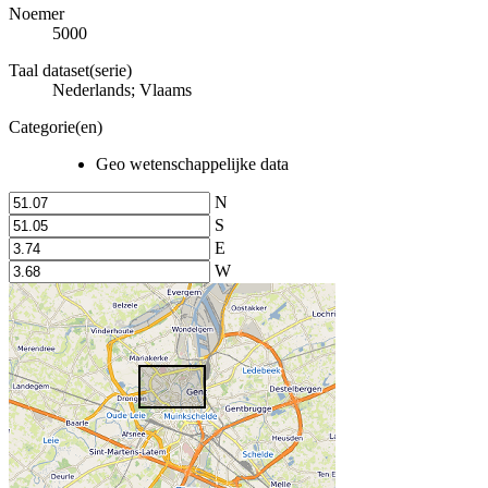
Noemer
5000
Taal dataset(serie)
Nederlands; Vlaams
Categorie(en)
Geo wetenschappelijke data
N
S
E
W