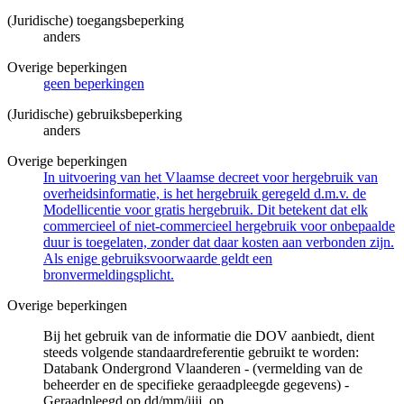
(Juridische) toegangsbeperking
anders
Overige beperkingen
geen beperkingen
(Juridische) gebruiksbeperking
anders
Overige beperkingen
In uitvoering van het Vlaamse decreet voor hergebruik van
overheidsinformatie, is het hergebruik geregeld d.m.v. de
Modellicentie voor gratis hergebruik. Dit betekent dat elk
commercieel of niet-commercieel hergebruik voor onbepaalde
duur is toegelaten, zonder dat daar kosten aan verbonden zijn.
Als enige gebruiksvoorwaarde geldt een
bronvermeldingsplicht.
Overige beperkingen
Bij het gebruik van de informatie die DOV aanbiedt, dient
steeds volgende standaardreferentie gebruikt te worden:
Databank Ondergrond Vlaanderen - (vermelding van de
beheerder en de specifieke geraadpleegde gegevens) -
Geraadpleegd op dd/mm/jjjj, op