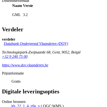
Distributieformaat
Naam
Versie
GML
3.2
Verdeler
verdeler
Databank Ondergrond Vlaanderen (DOV)
Technologiepark-Zwijnaarde 68
,
Gent
,
9052
,
België
+32 9 240 75 00
https://www.dov.vlaanderen.be
Prijsinformatie
Gratis
Digitale leveringsopties
Online bronnen
kb_22_1_4_p9a_v
(
OGC:WMS
)