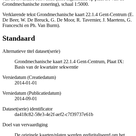
Grondmechanische zonering), schaal 1:5000.
Verklarende tekst Grondmechanische kaart 22.1.4 Gent-Centrum (E.
De Beer, W. De Breuck, G. De Moor, R. Tavernier, J. Maertens, G.
Franceschi en Ph. Van Burm).
Standaard
Alternatieve titel dataset(serie)
Grondmechanische kaart 22.1.4 Gent-Centrum, Plaat IX:
Basis van de kwartaire sekwentie
Versiedatum (Creatiedatum)
2014-01-01
Versiedatum (Publicatiedatum)
2014-09-01
Dataset(serie) identificator
da418c82-58e3-4e2f-aef2-c7f39737e61b
Doel van vervaardiging
De originele kaarten/platen werden gedigitaliseerd om het