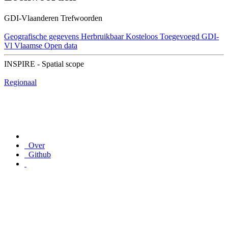
GDI-Vlaanderen Trefwoorden
Geografische gegevens
Herbruikbaar
Kosteloos
Toegevoegd GDI-
Vl
Vlaamse Open data
INSPIRE - Spatial scope
Regionaal
Over
Github