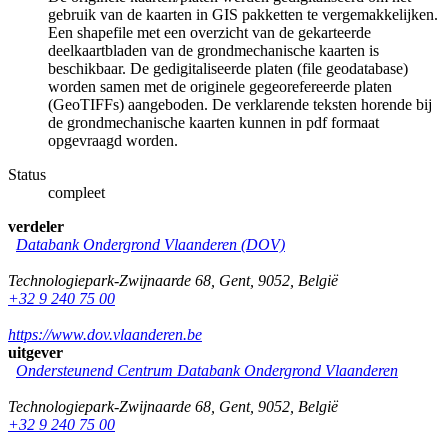
gebruik van de kaarten in GIS pakketten te vergemakkelijken.
Een shapefile met een overzicht van de gekarteerde
deelkaartbladen van de grondmechanische kaarten is
beschikbaar. De gedigitaliseerde platen (file geodatabase)
worden samen met de originele gegeorefereerde platen
(GeoTIFFs) aangeboden. De verklarende teksten horende bij
de grondmechanische kaarten kunnen in pdf formaat
opgevraagd worden.
Status
compleet
verdeler
Databank Ondergrond Vlaanderen (DOV)
Technologiepark-Zwijnaarde 68
,
Gent
,
9052
,
België
+32 9 240 75 00
https://www.dov.vlaanderen.be
uitgever
Ondersteunend Centrum Databank Ondergrond Vlaanderen
Technologiepark-Zwijnaarde 68
,
Gent
,
9052
,
België
+32 9 240 75 00