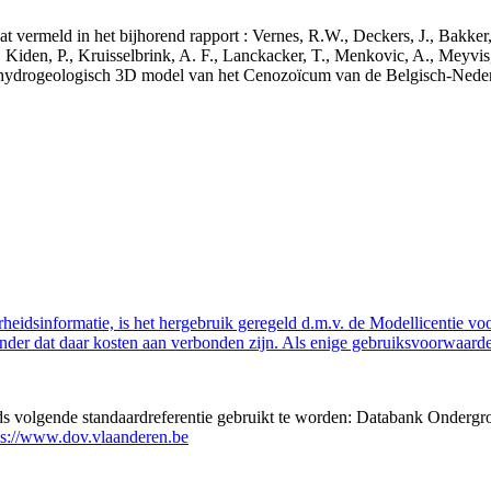
aat vermeld in het bijhorend rapport : Vernes, R.W., Deckers, J., Bakke
 Kiden, P., Kruisselbrink, A. F., Lanckacker, T., Menkovic, A., Meyvis
 en hydrogeologisch 3D model van het Cenozoïcum van de Belgisch-Ne
eidsinformatie, is het hergebruik geregeld d.m.v. de Modellicentie voor
nder dat daar kosten aan verbonden zijn. Als enige gebruiksvoorwaarde
eds volgende standaardreferentie gebruikt te worden: Databank Ondergr
ps://www.dov.vlaanderen.be