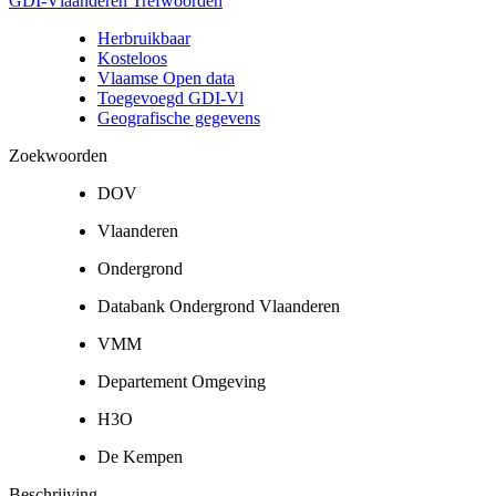
GDI-Vlaanderen Trefwoorden
Herbruikbaar
Kosteloos
Vlaamse Open data
Toegevoegd GDI-Vl
Geografische gegevens
Zoekwoorden
DOV
Vlaanderen
Ondergrond
Databank Ondergrond Vlaanderen
VMM
Departement Omgeving
H3O
De Kempen
Beschrijving