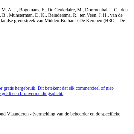
r, M. A. J., Bogemans, F., De Ceukelaire, M., Doornenbal, J. C., den
, B., Munsterman, D. K., Reindersma, R., ten Veen, J. H., van de
derlandse grensstreek van Midden-Brabant / De Kempen (H3O – De
 gratis hergebruik. Dit betekent dat elk commercieel of niet-
 geldt een bronvermeldingsplicht.
ond Vlaanderen - (vermelding van de beheerder en de specifieke