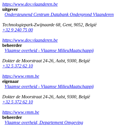
https://www.dov.vlaanderen.be
uitgever
Ondersteunend Centrum Databank Ondergrond Vlaanderen
Technologiepark-Zwijnaarde 68
,
Gent
,
9052
,
België
+32 9 240 75 00
https://www.dov.vlaanderen.be
beheerder
Vlaamse overheid - Vlaamse MilieuMaatschappij
Dokter de Moorstraat 24-26
,
Aalst
,
9300
,
België
+32 5 372 62 10
https://www.vmm.be
eigenaar
Vlaamse overheid - Vlaamse MilieuMaatschappij
Dokter de Moorstraat 24-26
,
Aalst
,
9300
,
België
+32 5 372 62 10
https://www.vmm.be
beheerder
Vlaamse overheid, Departement Omgeving