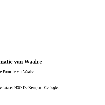
matie van Waalre
 de Formatie van Waalre,
 de dataset 'H3O-De Kempen - Geologie'.