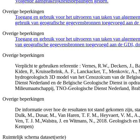
Volgende aansprakelijkheidsbepalingen gelden.
Overige beperkingen
Toegang en gebruik voor het uitvoeren van taken van algemeen 
gebruik van geografische gegevensbronnen toegevoegd aan de 
Overige beperkingen
Toegang en gebruik voor het uitvoeren van taken van algemeen 
van geografische gegevensbronnen toegevoegd aan de GDI, door
Overige beperkingen
Verplicht te gebruiken referentie : Vernes, R.W., Deckers, J.,
Kiden, P., Kruisselbrink, A. F., Lanckacker, T., Menkovic, A.,
hydrogeologisch 3D model van het Cenozoïcum van de Belgi
Dienst Nederland en de Belgische Geologische Dienst in opdr
Milieumaatschappij, TNO-Geologische Dienst Nederland, Br
Overige beperkingen
De informatie over hoe de resultaten tot stand gekomen zijn, st
Dulk, M., Dusar, M., Van Haren, T. F. M., Heyvaert, V. M., A.,
Ven, T. J. M.,Walstra, J. en Witmans, N., 2018. Geologisch
Kempen)
Ruimtelijk schema dataset(serie)