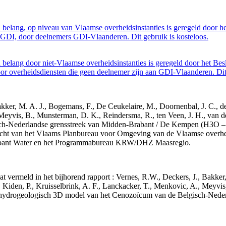
belang, op niveau van Vlaamse overheidsinstanties is geregeld door h
GDI, door deelnemers GDI-Vlaanderen. Dit gebruik is kosteloos.
belang door niet-Vlaamse overheidsinstanties is geregeld door het Bes
 overheidsdiensten die geen deelnemer zijn aan GDI-Vlaanderen. Dit 
 Bakker, M. A. J., Bogemans, F., De Ceukelaire, M., Doornenbal, J. C., 
 Meyvis, B., Munsterman, D. K., Reindersma, R., ten Veen, J. H., van d
sch-Nederlandse grensstreek van Midden-Brabant / De Kempen (H3O 
acht van het Vlaams Planbureau voor Omgeving van de Vlaamse overhe
abant Water en het Programmabureau KRW/DHZ Maasregio.
aat vermeld in het bijhorend rapport : Vernes, R.W., Deckers, J., Bakke
 Kiden, P., Kruisselbrink, A. F., Lanckacker, T., Menkovic, A., Meyvis
 en hydrogeologisch 3D model van het Cenozoïcum van de Belgisch-Ne