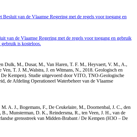
et Besluit van de Vlaamse Regering met de regels voor toegang en
luit van de Vlaamse Regering met de regels voor toegang en gebruik
gebruik is kosteloos.
den Dulk, M., Dusar, M., Van Haren, T. F. M., Heyvaert, V. M., A.,
e Ven, T. J. M.,Walstra, J. en Witmans, N., 2018. Geologisch en
– De Kempen). Studie uitgevoerd door VITO, TNO-Geologische
id, de Afdeling Operationeel Waterbeheer van de Vlaamse
r, M. A. J., Bogemans, F., De Ceukelaire, M., Doornenbal, J. C., den
, B., Munsterman, D. K., Reindersma, R., ten Veen, J. H., van de
derlandse grensstreek van Midden-Brabant / De Kempen (H3O – De