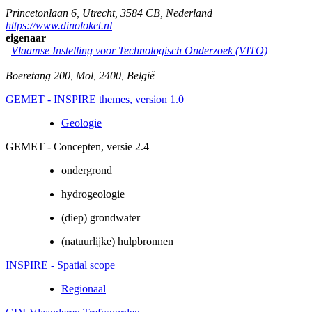
Princetonlaan 6
,
Utrecht
,
3584 CB
,
Nederland
https://www.dinoloket.nl
eigenaar
Vlaamse Instelling voor Technologisch Onderzoek (VITO)
Boeretang 200
,
Mol
,
2400
,
België
GEMET - INSPIRE themes, version 1.0
Geologie
GEMET - Concepten, versie 2.4
ondergrond
hydrogeologie
(diep) grondwater
(natuurlijke) hulpbronnen
INSPIRE - Spatial scope
Regionaal