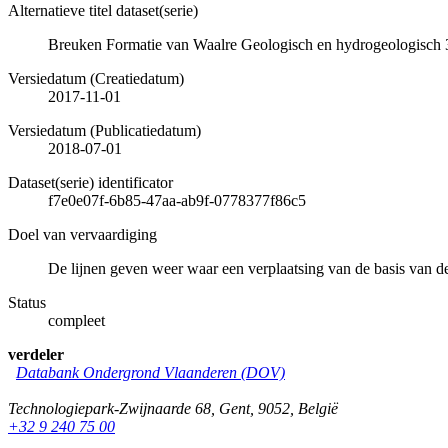
Alternatieve titel dataset(serie)
Breuken Formatie van Waalre Geologisch en hydrogeologisch
Versiedatum (Creatiedatum)
2017-11-01
Versiedatum (Publicatiedatum)
2018-07-01
Dataset(serie) identificator
f7e0e07f-6b85-47aa-ab9f-0778377f86c5
Doel van vervaardiging
De lijnen geven weer waar een verplaatsing van de basis van de
Status
compleet
verdeler
Databank Ondergrond Vlaanderen (DOV)
Technologiepark-Zwijnaarde 68
,
Gent
,
9052
,
België
+32 9 240 75 00