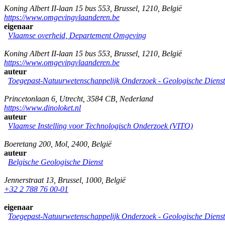
Koning Albert II-laan 15 bus 553
,
Brussel
,
1210
,
België
https://www.omgevingvlaanderen.be
eigenaar
Vlaamse overheid, Departement Omgeving
Koning Albert II-laan 15 bus 553
,
Brussel
,
1210
,
België
https://www.omgevingvlaanderen.be
auteur
Toegepast-Natuurwetenschappelijk Onderzoek - Geologische Diens
Princetonlaan 6
,
Utrecht
,
3584 CB
,
Nederland
https://www.dinoloket.nl
auteur
Vlaamse Instelling voor Technologisch Onderzoek (VITO)
Boeretang 200
,
Mol
,
2400
,
België
auteur
Belgische Geologische Dienst
Jennerstraat 13
,
Brussel
,
1000
,
België
+32 2 788 76 00-01
eigenaar
Toegepast-Natuurwetenschappelijk Onderzoek - Geologische Diens