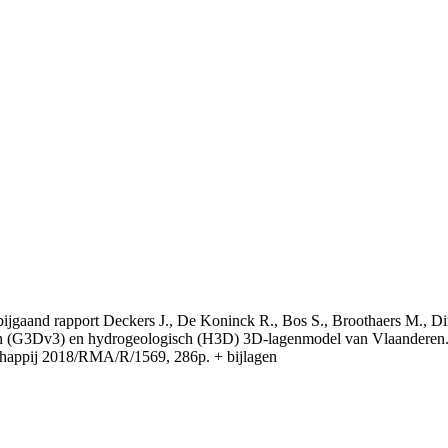
t bijgaand rapport Deckers J., De Koninck R., Bos S., Broothaers M., Di
 (G3Dv3) en hydrogeologisch (H3D) 3D-lagenmodel van Vlaanderen. S
appij 2018/RMA/R/1569, 286p. + bijlagen