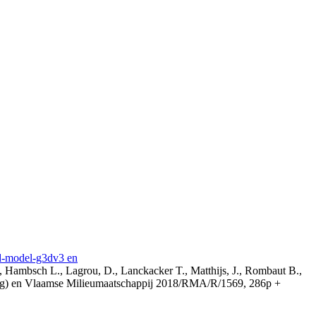
3d-model-g3dv3 en
, Hambsch L., Lagrou, D., Lanckacker T., Matthijs, J., Rombaut B.,
ing) en Vlaamse Milieumaatschappij 2018/RMA/R/1569, 286p +