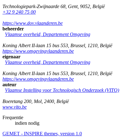
Technologiepark-Zwijnaarde 68
,
Gent
,
9052
,
België
+32 9 240 75 00
https://www.dov.vlaanderen.be
beheerder
Vlaamse overheid, Departement Omgeving
Koning Albert II-laan 15 bus 553
,
Brussel
,
1210
,
België
https://www.omgevingvlaanderen.be
eigenaar
Vlaamse overheid, Departement Omgeving
Koning Albert II-laan 15 bus 553
,
Brussel
,
1210
,
België
https://www.omgevingvlaanderen.be
auteur
Vlaamse Instelling voor Technologisch Onderzoek (VITO)
Boeretang 200
,
Mol
,
2400
,
België
www.vito.be
Frequentie
indien nodig
GEMET - INSPIRE themes, version 1.0