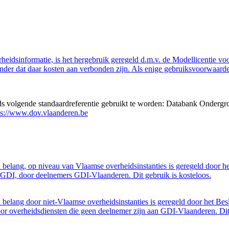
eidsinformatie, is het hergebruik geregeld d.m.v. de Modellicentie voor
nder dat daar kosten aan verbonden zijn. Als enige gebruiksvoorwaarde
eds volgende standaardreferentie gebruikt te worden: Databank Ondergr
ps://www.dov.vlaanderen.be
belang, op niveau van Vlaamse overheidsinstanties is geregeld door h
GDI, door deelnemers GDI-Vlaanderen. Dit gebruik is kosteloos.
belang door niet-Vlaamse overheidsinstanties is geregeld door het Bes
 overheidsdiensten die geen deelnemer zijn aan GDI-Vlaanderen. Dit 