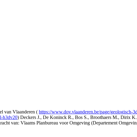
l van Vlaanderen (
https://www.dov.vlaanderen.be/page/geologisch-
el-h3dv20
) Deckers J., De Koninck R., Bos S., Broothaers M., Dirix K.
opdracht van: Vlaams Planbureau voor Omgeving (Departement Omgev