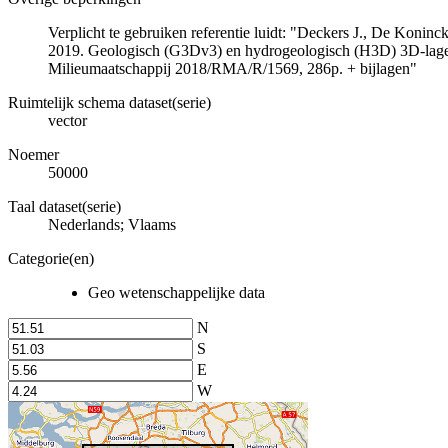
Verplicht te gebruiken referentie luidt: "Deckers J., De Koni
2019. Geologisch (G3Dv3) en hydrogeologisch (H3D) 3D-lage
Milieumaatschappij 2018/RMA/R/1569, 286p. + bijlagen"
Ruimtelijk schema dataset(serie)
vector
Noemer
50000
Taal dataset(serie)
Nederlands; Vlaams
Categorie(en)
Geo wetenschappelijke data
N
S
E
W