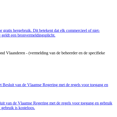
 gratis hergebruik. Dit betekent dat elk commercieel of niet-
 geldt een bronvermeldingsplicht.
ond Vlaanderen - (vermelding van de beheerder en de specifieke
et Besluit van de Vlaamse Regering met de regels voor toegang en
luit van de Vlaamse Regering met de regels voor toegang en gebruik
gebruik is kosteloos.