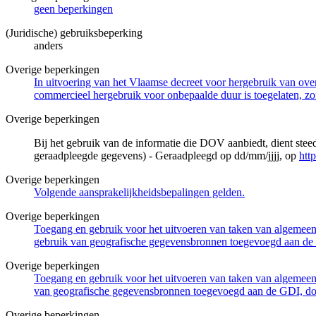
geen beperkingen
(Juridische) gebruiksbeperking
anders
Overige beperkingen
In uitvoering van het Vlaamse decreet voor hergebruik van overh
commercieel hergebruik voor onbepaalde duur is toegelaten, zo
Overige beperkingen
Bij het gebruik van de informatie die DOV aanbiedt, dient ste
geraadpleegde gegevens) - Geraadpleegd op dd/mm/jjjj, op
htt
Overige beperkingen
Volgende aansprakelijkheidsbepalingen gelden.
Overige beperkingen
Toegang en gebruik voor het uitvoeren van taken van algemeen 
gebruik van geografische gegevensbronnen toegevoegd aan de 
Overige beperkingen
Toegang en gebruik voor het uitvoeren van taken van algemeen 
van geografische gegevensbronnen toegevoegd aan de GDI, door
Overige beperkingen