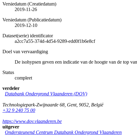
Versiedatum (Creatiedatum)
2019-11-26
Versiedatum (Publicatiedatum)
2019-12-10
Dataset(serie) identificator
a2cc7a55-374d-4d54-9289-edd0f1b6e8cf
Doel van vervaardiging
De isohypsen geven een indicatie van de hoogte van de top va
Status
compleet
verdeler
Databank Ondergrond Vlaanderen (DOV)
Technologiepark-Zwijnaarde 68
,
Gent
,
9052
,
België
+32 9 240 75 00
https://www.dov.vlaanderen.be
uitgever
Ondersteunend Centrum Databank Ondergrond Vlaanderen