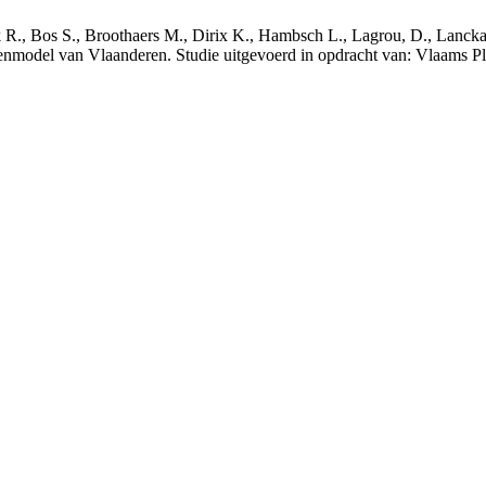
nck R., Bos S., Broothaers M., Dirix K., Hambsch L., Lagrou, D., Lanck
nmodel van Vlaanderen. Studie uitgevoerd in opdracht van: Vlaams