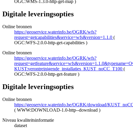
OGC:WMS-1.3.0-http-get-map
)
Digitale leveringsopties
Online bronnen
https://geoservice.waterinfo.be/OGRK/wfs?
request=getcapabilities&service=wfs&version=1.1.0
(
OGC:WFS-2.0.0-http-get-capabilities
)
Online bronnen
https://geoservice.waterinfo.be/OGRK/wfs?
request=getfeature&service=wfs&version=1.1.0&typename=Ove
KUST:verontreinigende_installaties_KUST_noCC_T100
(
OGC:WFS-2.0.0-http-get-feature
)
Digitale leveringsopties
Online bronnen
https://geoservice.waterinfo.be/OGRK/download/KUST_noCC
(
WWW:DOWNLOAD-1.0-http--download
)
Niveau kwaliteitsinformatie
dataset