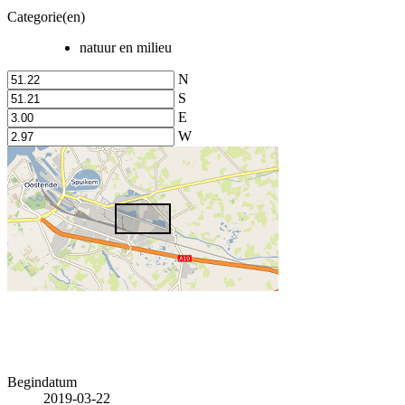
Categorie(en)
natuur en milieu
N
S
E
W
Begindatum
2019-03-22