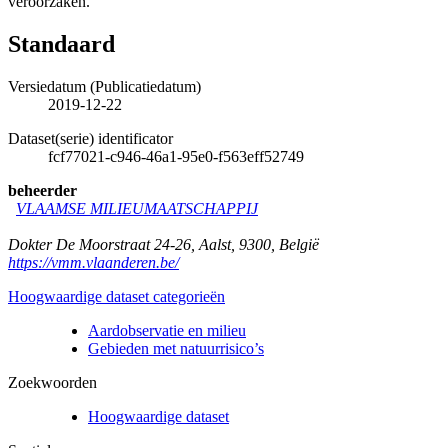
veroorzaken.
Standaard
Versiedatum (Publicatiedatum)
2019-12-22
Dataset(serie) identificator
fcf77021-c946-46a1-95e0-f563eff52749
beheerder
VLAAMSE MILIEUMAATSCHAPPIJ
Dokter De Moorstraat 24-26
,
Aalst
,
9300
,
België
https://vmm.vlaanderen.be/
Hoogwaardige dataset categorieën
Aardobservatie en milieu
Gebieden met natuurrisico’s
Zoekwoorden
Hoogwaardige dataset