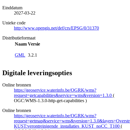
Einddatum
2027-03-22
Unieke code
http://www.opengis.net/def/crs/EPSG/0/31370
Distributieformaat
Naam
Versie
GML
3.2.1
Digitale leveringsopties
Online bronnen
https://geoservice.waterinfo.be/OGRK/wms?
request=getcapabilities&service=wms&version=1.3.0
(
OGC:WMS-1.3.0-http-get-capabilities
)
Online bronnen
https://geoservice.waterinfo.be/OGRK/wms?
request=getmap&service=wms&version=1.3.0&layers=Overstro
KUST:verontreinigende_installaties_KUST_noCC_T100
(