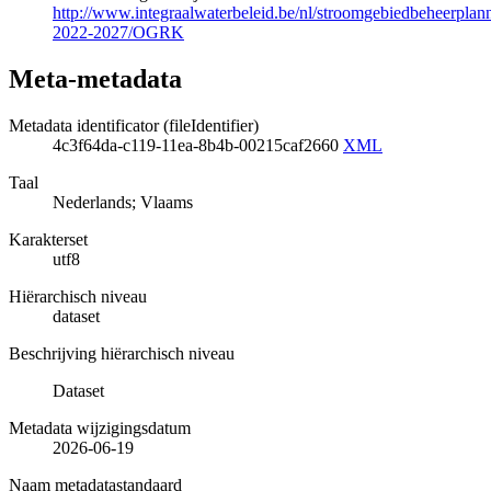
http://www.integraalwaterbeleid.be/nl/stroomgebiedbeheerpla
2022-2027/OGRK
Meta-metadata
Metadata identificator (fileIdentifier)
4c3f64da-c119-11ea-8b4b-00215caf2660
XML
Taal
Nederlands; Vlaams
Karakterset
utf8
Hiërarchisch niveau
dataset
Beschrijving hiërarchisch niveau
Dataset
Metadata wijzigingsdatum
2026-06-19
Naam metadatastandaard