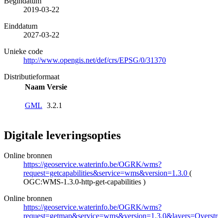
Begindatum
2019-03-22
Einddatum
2027-03-22
Unieke code
http://www.opengis.net/def/crs/EPSG/0/31370
Distributieformaat
Naam
Versie
GML
3.2.1
Digitale leveringsopties
Online bronnen
https://geoservice.waterinfo.be/OGRK/wms?
request=getcapabilities&service=wms&version=1.3.0
(
OGC:WMS-1.3.0-http-get-capabilities
)
Online bronnen
https://geoservice.waterinfo.be/OGRK/wms?
request=getmap&service=wms&version=1.3.0&layers=Overstro