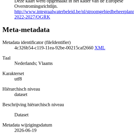
Deze kaart werd opgemaakt in het kader van de Europese
Overstromingsrichtlijn.
http://www.integraalwaterbeleid.be/nl/stroomgebiedbeheerpla
2022-2027/OGRK
Meta-metadata
Metadata identificator (fileIdentifier)
4c326b54-c119-11ea-92be-00215caf2660
XML
Taal
Nederlands; Vlaams
Karakterset
utf8
Hiërarchisch niveau
dataset
Beschrijving hiërarchisch niveau
Dataset
Metadata wijzigingsdatum
2026-06-19