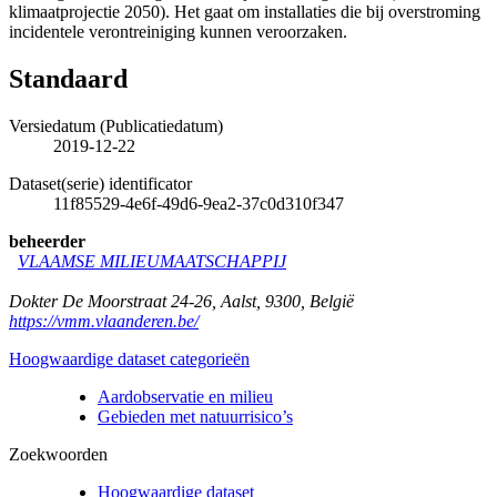
klimaatprojectie 2050). Het gaat om installaties die bij overstroming
incidentele verontreiniging kunnen veroorzaken.
Standaard
Versiedatum (Publicatiedatum)
2019-12-22
Dataset(serie) identificator
11f85529-4e6f-49d6-9ea2-37c0d310f347
beheerder
VLAAMSE MILIEUMAATSCHAPPIJ
Dokter De Moorstraat 24-26
,
Aalst
,
9300
,
België
https://vmm.vlaanderen.be/
Hoogwaardige dataset categorieën
Aardobservatie en milieu
Gebieden met natuurrisico’s
Zoekwoorden
Hoogwaardige dataset