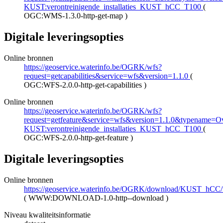
KUST:verontreinigende_installaties_KUST_hCC_T100
(
OGC:WMS-1.3.0-http-get-map
)
Digitale leveringsopties
Online bronnen
https://geoservice.waterinfo.be/OGRK/wfs?
request=getcapabilities&service=wfs&version=1.1.0
(
OGC:WFS-2.0.0-http-get-capabilities
)
Online bronnen
https://geoservice.waterinfo.be/OGRK/wfs?
request=getfeature&service=wfs&version=1.1.0&typename=Ove
KUST:verontreinigende_installaties_KUST_hCC_T100
(
OGC:WFS-2.0.0-http-get-feature
)
Digitale leveringsopties
Online bronnen
https://geoservice.waterinfo.be/OGRK/download/KUST_hCC/
(
WWW:DOWNLOAD-1.0-http--download
)
Niveau kwaliteitsinformatie