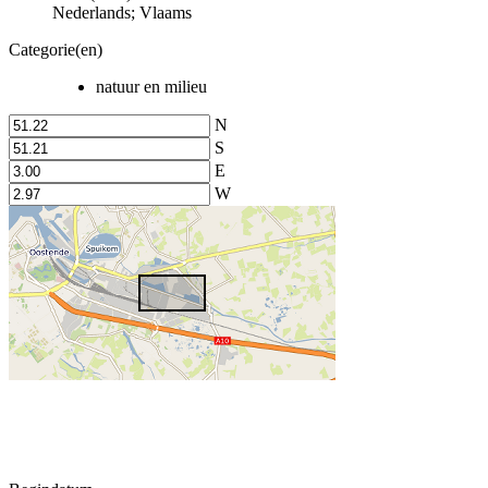
Nederlands; Vlaams
Categorie(en)
natuur en milieu
N
S
E
W