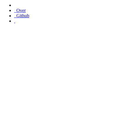
Over
Github