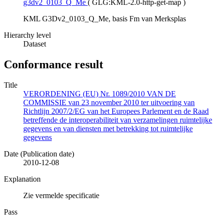
g3dv2_0103_Q_Me
(
GLG:KML-2.0-http-get-map
)
KML G3Dv2_0103_Q_Me, basis Fm van Merksplas
Hierarchy level
Dataset
Conformance result
Title
VERORDENING (EU) Nr. 1089/2010 VAN DE
COMMISSIE van 23 november 2010 ter uitvoering van
Richtlijn 2007/2/EG van het Europees Parlement en de Raad
betreffende de interoperabiliteit van verzamelingen ruimtelijke
gegevens en van diensten met betrekking tot ruimtelijke
gegevens
Date (Publication date)
2010-12-08
Explanation
Zie vermelde specificatie
Pass