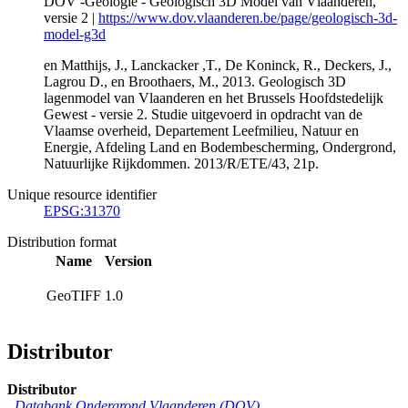
DOV -Geologie - Geologisch 3D Model van Vlaanderen,
versie 2 |
https://www.dov.vlaanderen.be/page/geologisch-3d-
model-g3d
en Matthijs, J., Lanckacker ,T., De Koninck, R., Deckers, J.,
Lagrou D., en Broothaers, M., 2013. Geologisch 3D
lagenmodel van Vlaanderen en het Brussels Hoofdstedelijk
Gewest - versie 2. Studie uitgevoerd in opdracht van de
Vlaamse overheid, Departement Leefmilieu, Natuur en
Energie, Afdeling Land en Bodembescherming, Ondergrond,
Natuurlijke Rijkdommen. 2013/R/ETE/43, 21p.
Unique resource identifier
EPSG:31370
Distribution format
Name
Version
GeoTIFF
1.0
Distributor
Distributor
Databank Ondergrond Vlaanderen (DOV)