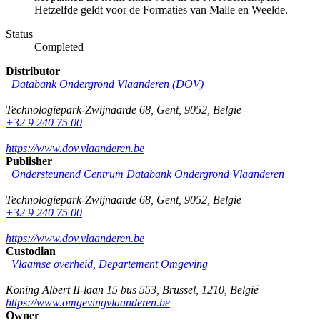
Hetzelfde geldt voor de Formaties van Malle en Weelde.
Status
Completed
Distributor
Databank Ondergrond Vlaanderen (DOV)
Technologiepark-Zwijnaarde 68
,
Gent
,
9052
,
België
+32 9 240 75 00
https://www.dov.vlaanderen.be
Publisher
Ondersteunend Centrum Databank Ondergrond Vlaanderen
Technologiepark-Zwijnaarde 68
,
Gent
,
9052
,
België
+32 9 240 75 00
https://www.dov.vlaanderen.be
Custodian
Vlaamse overheid, Departement Omgeving
Koning Albert II-laan 15 bus 553
,
Brussel
,
1210
,
België
https://www.omgevingvlaanderen.be
Owner