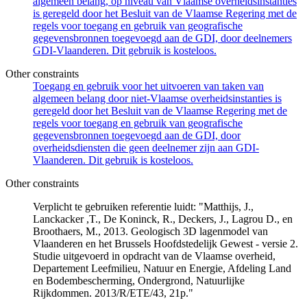
algemeen belang, op niveau van Vlaamse overheidsinstanties
is geregeld door het Besluit van de Vlaamse Regering met de
regels voor toegang en gebruik van geografische
gegevensbronnen toegevoegd aan de GDI, door deelnemers
GDI-Vlaanderen. Dit gebruik is kosteloos.
Other constraints
Toegang en gebruik voor het uitvoeren van taken van
algemeen belang door niet-Vlaamse overheidsinstanties is
geregeld door het Besluit van de Vlaamse Regering met de
regels voor toegang en gebruik van geografische
gegevensbronnen toegevoegd aan de GDI, door
overheidsdiensten die geen deelnemer zijn aan GDI-
Vlaanderen. Dit gebruik is kosteloos.
Other constraints
Verplicht te gebruiken referentie luidt: "Matthijs, J.,
Lanckacker ,T., De Koninck, R., Deckers, J., Lagrou D., en
Broothaers, M., 2013. Geologisch 3D lagenmodel van
Vlaanderen en het Brussels Hoofdstedelijk Gewest - versie 2.
Studie uitgevoerd in opdracht van de Vlaamse overheid,
Departement Leefmilieu, Natuur en Energie, Afdeling Land
en Bodembescherming, Ondergrond, Natuurlijke
Rijkdommen. 2013/R/ETE/43, 21p."