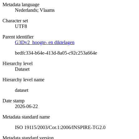
Metadata language
Nederlands; Vlaams
Character set
UTF8
Parent identifier
G3Dv2_hoogte- en diktelagen
bedfc334-b64e-413d-8a05-c92c253a664e
Hierarchy level
Dataset
Hierarchy level name
dataset
Date stamp
2026-06-22
Metadata standard name
ISO 19115/2003/Cor.1:2006/INSPIRE-TG2.0
Metadata standard version