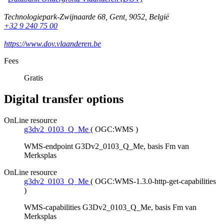
Technologiepark-Zwijnaarde 68
,
Gent
,
9052
,
België
+32 9 240 75 00
https://www.dov.vlaanderen.be
Fees
Gratis
Digital transfer options
OnLine resource
g3dv2_0103_Q_Me
(
OGC:WMS
)
WMS-endpoint G3Dv2_0103_Q_Me, basis Fm van
Merksplas
OnLine resource
g3dv2_0103_Q_Me
(
OGC:WMS-1.3.0-http-get-capabilities
)
WMS-capabilities G3Dv2_0103_Q_Me, basis Fm van
Merksplas