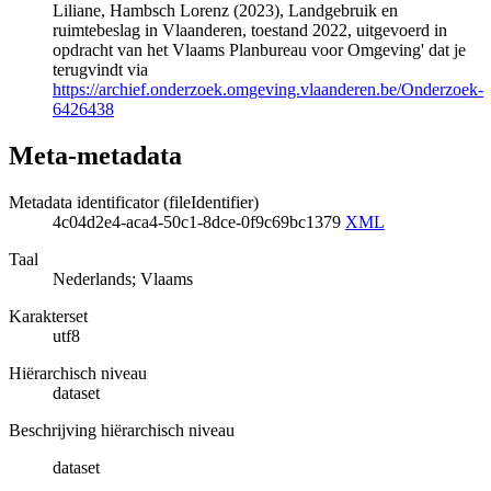
Liliane, Hambsch Lorenz (2023), Landgebruik en
ruimtebeslag in Vlaanderen, toestand 2022, uitgevoerd in
opdracht van het Vlaams Planbureau voor Omgeving' dat je
terugvindt via
https://archief.onderzoek.omgeving.vlaanderen.be/Onderzoek-
6426438
Meta-metadata
Metadata identificator (fileIdentifier)
4c04d2e4-aca4-50c1-8dce-0f9c69bc1379
XML
Taal
Nederlands; Vlaams
Karakterset
utf8
Hiërarchisch niveau
dataset
Beschrijving hiërarchisch niveau
dataset