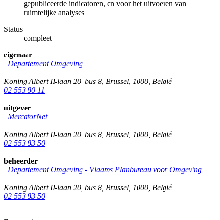
gepubliceerde indicatoren, en voor het uitvoeren van
ruimtelijke analyses
Status
compleet
eigenaar
Departement Omgeving
Koning Albert II-laan 20, bus 8
,
Brussel
,
1000
,
België
02 553 80 11
uitgever
MercatorNet
Koning Albert II-laan 20, bus 8
,
Brussel
,
1000
,
België
02 553 83 50
beheerder
Departement Omgeving - Vlaams Planbureau voor Omgeving
Koning Albert II-laan 20, bus 8
,
Brussel
,
1000
,
België
02 553 83 50