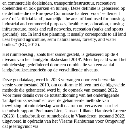
en commerciële doeleinden, transportinfrastructuur, recreatieve
doeleinden en ook parken en tuinen). Deze definitie is gebaseerd op
de definitie die de Europese Commissie hanteert voor ‘settlement
area’ of ‘artificial land’, namelijk "the area of land used for housing,
industrial and commercial purposes, health care, education, nursing
infrastructure, roads and rail networks, recreation (parks and sports
grounds), etc. In land use planning, it usually corresponds to all land
uses beyond agriculture, semi-natural areas, forestry, and water
bodies." (EC, 2012).
Het ruimtebeslag , zoals hier samengesteld, is gebaseerd op de 4
niveaus van het 'landgebruiksbestand 2019'. Meer bepaald wordt het
ruimtebeslag gedefinieerd door een combinatie van een aantal
landgebruikscategorieën op de verschillende niveaus.
Deze geodatalaag werd in 2023 vervangen door een herwerkte
versie voor toestand 2019, om conform te blijven met de bijgestelde
methode die gehanteerd werd bij de opmaak van toestand 2022.
Voor meer details over de totstandkoming van het onderliggende
'landgebruiksbestand' en over de gehanteerde methode van
toewijzing tot ruimtebeslag wordt daarom nu verwezen naar het
technisch rapport 'Poelmans Lien, Janssen Liliane, Hambsch Lorenz
(2023), Landgebruik en ruimtebeslag in Vlaanderen, toestand 2022,
uitgevoerd in opdracht van het Vlaams Planbureau voor Omgeving'
dat je terugvindt via