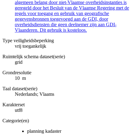
algemeen belang door niet-Vlaamse overheidsinstanties is
geregeld door het Besluit van de Vlaamse Regering met de
regels voor toegang en gebruik van geografische
gegevensbronnen toegevoegd aan de GDI, door
overheidsdiensten die geen deelnemer zijn aan GDI-
Vlaanderen. Dit gebruik is kosteloos.
Type veiligheidsbeperking
vrij toegankelijk
Ruimtelijk schema dataset(serie)
grid
Grondresolutie
10 m
Taal dataset(serie)
Nederlands; Vlaams
Karakterset
utf8
Categorie(en)
planning kadaster