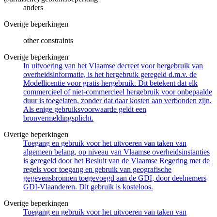
anders
Overige beperkingen
other constraints
Overige beperkingen
In uitvoering van het Vlaamse decreet voor hergebruik van
overheidsinformatie, is het hergebruik geregeld d.m.v. de
Modellicentie voor gratis hergebruik. Dit betekent dat elk
commercieel of niet-commercieel hergebruik voor onbepaalde
duur is toegelaten, zonder dat daar kosten aan verbonden zijn.
Als enige gebruiksvoorwaarde geldt een
bronvermeldingsplicht.
Overige beperkingen
Toegang en gebruik voor het uitvoeren van taken van
algemeen belang, op niveau van Vlaamse overheidsinstanties
is geregeld door het Besluit van de Vlaamse Regering met de
regels voor toegang en gebruik van geografische
gegevensbronnen toegevoegd aan de GDI, door deelnemers
GDI-Vlaanderen. Dit gebruik is kosteloos.
Overige beperkingen
Toegang en gebruik voor het uitvoeren van taken van