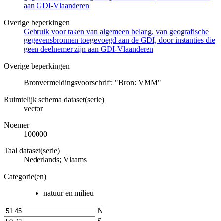
aan GDI-Vlaanderen
Overige beperkingen
Gebruik voor taken van algemeen belang, van geografische
gegevensbronnen toegevoegd aan de GDI, door instanties die
geen deelnemer zijn aan GDI-Vlaanderen
Overige beperkingen
Bronvermeldingsvoorschrift: "Bron: VMM"
Ruimtelijk schema dataset(serie)
vector
Noemer
100000
Taal dataset(serie)
Nederlands; Vlaams
Categorie(en)
natuur en milieu
N
S