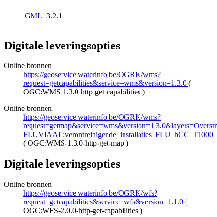
GML
3.2.1
Digitale leveringsopties
Online bronnen
https://geoservice.waterinfo.be/OGRK/wms?
request=getcapabilities&service=wms&version=1.3.0
(
OGC:WMS-1.3.0-http-get-capabilities
)
Online bronnen
https://geoservice.waterinfo.be/OGRK/wms?
request=getmap&service=wms&version=1.3.0&layers=Overstro
FLUVIAAL:verontreinigende_installaties_FLU_hCC_T1000
(
OGC:WMS-1.3.0-http-get-map
)
Digitale leveringsopties
Online bronnen
https://geoservice.waterinfo.be/OGRK/wfs?
request=getcapabilities&service=wfs&version=1.1.0
(
OGC:WFS-2.0.0-http-get-capabilities
)