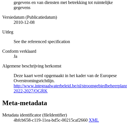
gegevens en van diensten met betrekking tot ruimtelijke
gegevens
Versiedatum (Publicatiedatum)
2010-12-08
Uitleg
See the referenced specification
Conform verklaard
Ja
Algemene beschrijving herkomst
Deze kaart werd opgemaakt in het kader van de Europese
Overstromingsrichtlijn.
http://www.integraalwaterbeleid.be/nl/stroomgebiedbeheerpla
2022-2027/OGRK
Meta-metadata
Metadata identificator (fileIdentifier)
4bfcb658-c119-11ea-bd5c-00215caf2660
XML