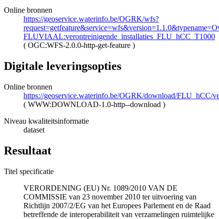
Online bronnen
https://geoservice.waterinfo.be/OGRK/wfs?
request=getfeature&service=wfs&version=1.1.0&typename=Ove
FLUVIAAL:verontreinigende_installaties_FLU_hCC_T1000
(
OGC:WFS-2.0.0-http-get-feature
)
Digitale leveringsopties
Online bronnen
https://geoservice.waterinfo.be/OGRK/download/FLU_hCC/ve
(
WWW:DOWNLOAD-1.0-http--download
)
Niveau kwaliteitsinformatie
dataset
Resultaat
Titel specificatie
VERORDENING (EU) Nr. 1089/2010 VAN DE
COMMISSIE van 23 november 2010 ter uitvoering van
Richtlijn 2007/2/EG van het Europees Parlement en de Raad
betreffende de interoperabiliteit van verzamelingen ruimtelijke