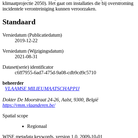
klimaatprojectie 2050). Het gaat om installaties die bij overstroming
incidentele verontreiniging kunnen veroorzaken.
Standaard
Versiedatum (Publicatiedatum)
2019-12-22
Versiedatum (Wijzigingsdatum)
2021-08-31
Dataset(serie) identificator
c6ff7955-6ad7-475d-9a08-cdb9cd9c5710
beheerder
VLAAMSE MILIEUMAATSCHAPPIJ
Dokter De Moorstraat 24-26
,
Aalst
,
9300
,
België
https://vmm.vlaanderen.be/
Spatial scope
Regionaal
WISE metadata keywords, version 1.0, 2009-10-01