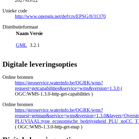
2027-03-22
Unieke code
http://www.opengis.net/def/crs/EPSG/0/31370
Distributieformaat
Naam
Versie
GML
3.2.1
Digitale leveringsopties
Online bronnen
https://geoservice.waterinfo.be/OGRK/wms?
request=getcapabilities&service=wms&version=1.3.0
(
OGC:WMS-1.3.0-http-get-capabilities
)
Online bronnen
https://geoservice.waterinfo.be/OGRK/wms?
request=getmap&service=wms&version=1.3.0&layers=Overstro
PLUVIAAL:type_economische_bedrijvigheid_PLU_noCC_T
(
OGC:WMS-1.3.0-http-get-map
)