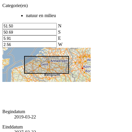
Categorie(en)
natuur en milieu
N
S
E
W
Begindatum
2019-03-22
Einddatum