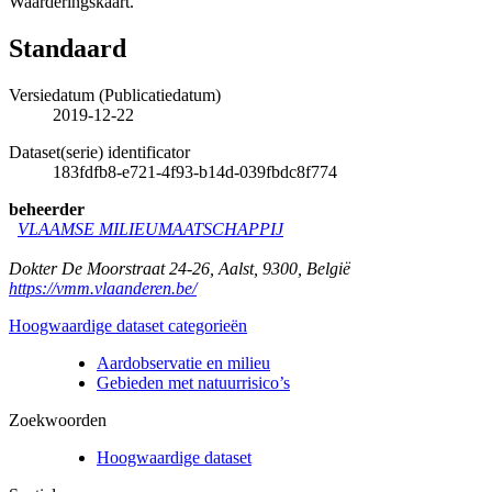
Waarderingskaart.
Standaard
Versiedatum (Publicatiedatum)
2019-12-22
Dataset(serie) identificator
183fdfb8-e721-4f93-b14d-039fbdc8f774
beheerder
VLAAMSE MILIEUMAATSCHAPPIJ
Dokter De Moorstraat 24-26
,
Aalst
,
9300
,
België
https://vmm.vlaanderen.be/
Hoogwaardige dataset categorieën
Aardobservatie en milieu
Gebieden met natuurrisico’s
Zoekwoorden
Hoogwaardige dataset