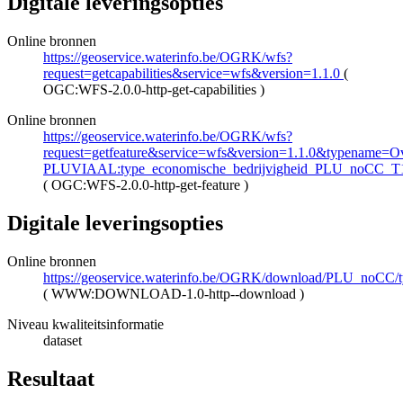
Digitale leveringsopties
Online bronnen
https://geoservice.waterinfo.be/OGRK/wfs?
request=getcapabilities&service=wfs&version=1.1.0
(
OGC:WFS-2.0.0-http-get-capabilities
)
Online bronnen
https://geoservice.waterinfo.be/OGRK/wfs?
request=getfeature&service=wfs&version=1.1.0&typename=Ove
PLUVIAAL:type_economische_bedrijvigheid_PLU_noCC_T
(
OGC:WFS-2.0.0-http-get-feature
)
Digitale leveringsopties
Online bronnen
https://geoservice.waterinfo.be/OGRK/download/PLU_noCC
(
WWW:DOWNLOAD-1.0-http--download
)
Niveau kwaliteitsinformatie
dataset
Resultaat