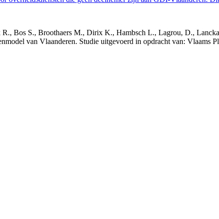
nck R., Bos S., Broothaers M., Dirix K., Hambsch L., Lagrou, D., Lanck
nmodel van Vlaanderen. Studie uitgevoerd in opdracht van: Vlaams