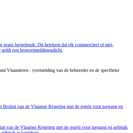
 gratis hergebruik. Dit betekent dat elk commercieel of niet-
 geldt een bronvermeldingsplicht.
ond Vlaanderen - (vermelding van de beheerder en de specifieke
et Besluit van de Vlaamse Regering met de regels voor toegang en
luit van de Vlaamse Regering met de regels voor toegang en gebruik
gebruik is kosteloos.