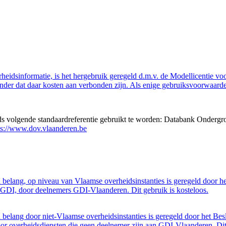
eidsinformatie, is het hergebruik geregeld d.m.v. de Modellicentie voor
nder dat daar kosten aan verbonden zijn. Als enige gebruiksvoorwaarde
eds volgende standaardreferentie gebruikt te worden: Databank Ondergr
ps://www.dov.vlaanderen.be
belang, op niveau van Vlaamse overheidsinstanties is geregeld door h
GDI, door deelnemers GDI-Vlaanderen. Dit gebruik is kosteloos.
belang door niet-Vlaamse overheidsinstanties is geregeld door het Bes
 overheidsdiensten die geen deelnemer zijn aan GDI-Vlaanderen. Dit 