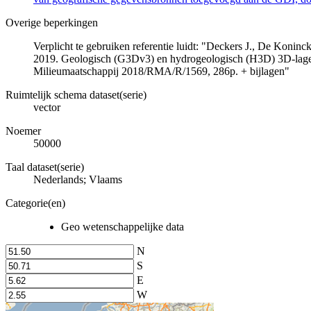
Overige beperkingen
Verplicht te gebruiken referentie luidt: "Deckers J., De Koni
2019. Geologisch (G3Dv3) en hydrogeologisch (H3D) 3D-lage
Milieumaatschappij 2018/RMA/R/1569, 286p. + bijlagen"
Ruimtelijk schema dataset(serie)
vector
Noemer
50000
Taal dataset(serie)
Nederlands; Vlaams
Categorie(en)
Geo wetenschappelijke data
N
S
E
W