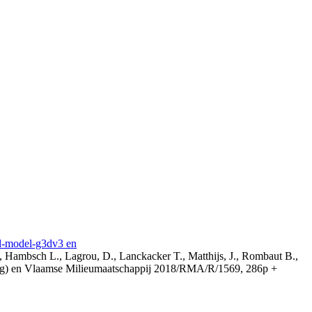
3d-model-g3dv3 en
, Hambsch L., Lagrou, D., Lanckacker T., Matthijs, J., Rombaut B.,
ing) en Vlaamse Milieumaatschappij 2018/RMA/R/1569, 286p +