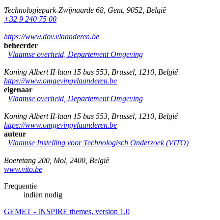
Technologiepark-Zwijnaarde 68
,
Gent
,
9052
,
België
+32 9 240 75 00
https://www.dov.vlaanderen.be
beheerder
Vlaamse overheid, Departement Omgeving
Koning Albert II-laan 15 bus 553
,
Brussel
,
1210
,
België
https://www.omgevingvlaanderen.be
eigenaar
Vlaamse overheid, Departement Omgeving
Koning Albert II-laan 15 bus 553
,
Brussel
,
1210
,
België
https://www.omgevingvlaanderen.be
auteur
Vlaamse Instelling voor Technologisch Onderzoek (VITO)
Boeretang 200
,
Mol
,
2400
,
België
www.vito.be
Frequentie
indien nodig
GEMET - INSPIRE themes, version 1.0