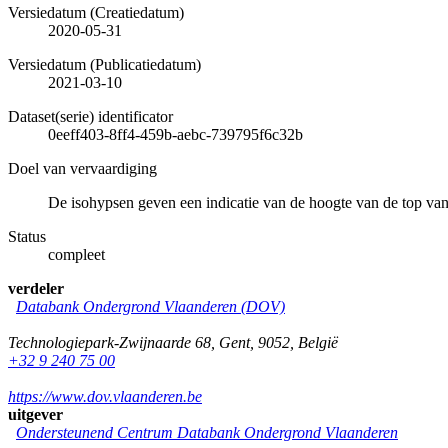
Versiedatum (Creatiedatum)
2020-05-31
Versiedatum (Publicatiedatum)
2021-03-10
Dataset(serie) identificator
0eeff403-8ff4-459b-aebc-739795f6c32b
Doel van vervaardiging
De isohypsen geven een indicatie van de hoogte van de top va
Status
compleet
verdeler
Databank Ondergrond Vlaanderen (DOV)
Technologiepark-Zwijnaarde 68
,
Gent
,
9052
,
België
+32 9 240 75 00
https://www.dov.vlaanderen.be
uitgever
Ondersteunend Centrum Databank Ondergrond Vlaanderen