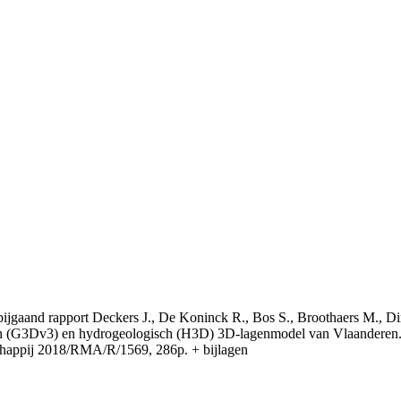
t bijgaand rapport Deckers J., De Koninck R., Bos S., Broothaers M., Di
 (G3Dv3) en hydrogeologisch (H3D) 3D-lagenmodel van Vlaanderen. S
appij 2018/RMA/R/1569, 286p. + bijlagen