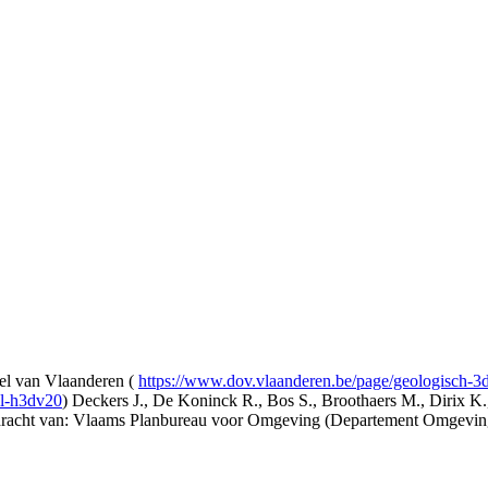
l van Vlaanderen (
https://www.dov.vlaanderen.be/page/geologisch-
el-h3dv20
) Deckers J., De Koninck R., Bos S., Broothaers M., Dirix K.
opdracht van: Vlaams Planbureau voor Omgeving (Departement Omgev