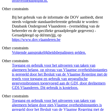
bronvermeldingsplicht.
Other constraints
Bij het gebruik van de informatie die DOV aanbiedt, dient
steeds volgende standaardreferentie gebruikt te worden:
Databank Ondergrond Vlaanderen - (vermelding van de
beheerder en de specifieke geraadpleegde gegevens) -
Geraadpleegd op dd/mm/jjjj, op
https://www.dov.vlaanderen.be
Other constraints
Volgende aansprakelijkheidsbepalingen gelden.
Other constraints
Toegang en gebruik voor het uitvoeren van taken van
algemeen belang, op niveau van Vlaamse overheidsinstanties
is geregeld door het Besluit van de Vlaamse Regering met de
regels voor toegang en gebruik van geografische
gegevensbronnen toegevoegd aan de GDI, door deelnemers
GDI-Vlaanderen. Dit gebruik is kosteloos.
Other constraints
Toegang en gebruik voor het uitvoeren van taken van
algemeen belang door niet-Vlaamse overheidsinstanties is
geregeld door het Besluit van de Vlaamse Regering met de