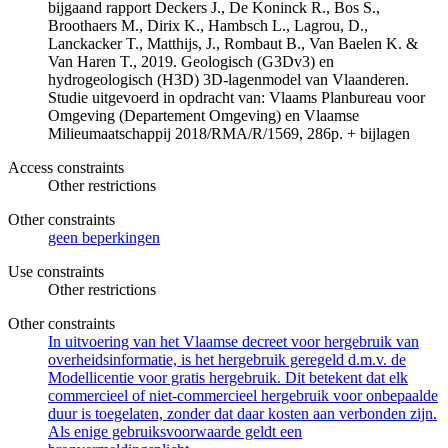
bijgaand rapport Deckers J., De Koninck R., Bos S.,
Broothaers M., Dirix K., Hambsch L., Lagrou, D.,
Lanckacker T., Matthijs, J., Rombaut B., Van Baelen K. &
Van Haren T., 2019. Geologisch (G3Dv3) en
hydrogeologisch (H3D) 3D-lagenmodel van Vlaanderen.
Studie uitgevoerd in opdracht van: Vlaams Planbureau voor
Omgeving (Departement Omgeving) en Vlaamse
Milieumaatschappij 2018/RMA/R/1569, 286p. + bijlagen
Access constraints
Other restrictions
Other constraints
geen beperkingen
Use constraints
Other restrictions
Other constraints
In uitvoering van het Vlaamse decreet voor hergebruik van
overheidsinformatie, is het hergebruik geregeld d.m.v. de
Modellicentie voor gratis hergebruik. Dit betekent dat elk
commercieel of niet-commercieel hergebruik voor onbepaalde
duur is toegelaten, zonder dat daar kosten aan verbonden zijn.
Als enige gebruiksvoorwaarde geldt een