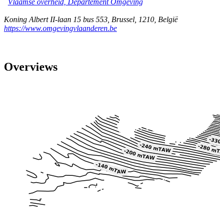
Vlaamse overheid, Departement Omgeving
Koning Albert II-laan 15 bus 553
,
Brussel
,
1210
,
België
https://www.omgevingvlaanderen.be
Overviews