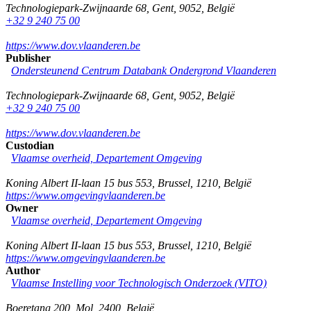
Technologiepark-Zwijnaarde 68
,
Gent
,
9052
,
België
+32 9 240 75 00
https://www.dov.vlaanderen.be
Publisher
Ondersteunend Centrum Databank Ondergrond Vlaanderen
Technologiepark-Zwijnaarde 68
,
Gent
,
9052
,
België
+32 9 240 75 00
https://www.dov.vlaanderen.be
Custodian
Vlaamse overheid, Departement Omgeving
Koning Albert II-laan 15 bus 553
,
Brussel
,
1210
,
België
https://www.omgevingvlaanderen.be
Owner
Vlaamse overheid, Departement Omgeving
Koning Albert II-laan 15 bus 553
,
Brussel
,
1210
,
België
https://www.omgevingvlaanderen.be
Author
Vlaamse Instelling voor Technologisch Onderzoek (VITO)
Boeretang 200
,
Mol
,
2400
,
België