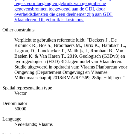
regels voor toegang en gebruik van geografische
gegevensbronnen toegevoegd aan de GDI, door
overheidsdiensten die geen deelnemer zijn aan GDI-
Vlaanderen. Dit gebruik is kosteloos.
Other constraints
Verplicht te gebruiken referentie luidt: "Deckers J., De
Koninck R., Bos S., Broothaers M., Dirix K., Hambsch L.,
Lagrou, D., Lanckacker T., Matthijs, J., Rombaut B., Van
Baelen K. & Van Haren T., 2019. Geologisch (G3Dv3) en
hydrogeologisch (H3D) 3D-lagenmodel van Vlaanderen.
Studie uitgevoerd in opdracht van: Vlaams Planbureau voor
Omgeving (Departement Omgeving) en Vlaamse
Milieumaatschappij 2018/RMA/R/1569, 286p. + bijlagen"
Spatial representation type
Vector
Denominator
50000
Language
Nederlands; Vlaams