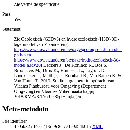
Zie vermelde specificatie
Pass
Yes
Statement
Zie Geologisch (G3Dv3) en hydrogeologisch (H3D) 3D-
lagenmodel van Vlaanderen (
https://www.dov.vlaanderen.be/page/geologisch-3d-model-
g3dv3 en
https://www.dov.vlaanderen.be/page/hydrogeologisch-3d-
model-h3dv20
) Deckers J., De Koninck R., Bos S.,
Broothaers M., Dirix K., Hambsch L., Lagrou, D.,
Lanckacker T., Matthijs, J., Rombaut B., Van Baelen K. &
Van Haren T., 2019. Studie uitgevoerd in opdracht van:
Vlaams Planbureau voor Omgeving (Departement
Omgeving) en Vlaamse Milieumaatschappij
2018/RMA/R/1569, 286p + bijlagen.
Meta-metadata
File identifier
4b9ab325-f4c6-419c-9c8e-c71c9d54b915
XML