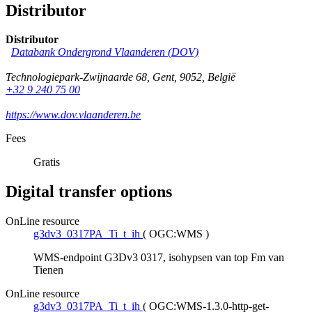
Distributor
Distributor
Databank Ondergrond Vlaanderen (DOV)
Technologiepark-Zwijnaarde 68
,
Gent
,
9052
,
België
+32 9 240 75 00
https://www.dov.vlaanderen.be
Fees
Gratis
Digital transfer options
OnLine resource
g3dv3_0317PA_Ti_t_ih
(
OGC:WMS
)
WMS-endpoint G3Dv3 0317, isohypsen van top Fm van
Tienen
OnLine resource
g3dv3_0317PA_Ti_t_ih
(
OGC:WMS-1.3.0-http-get-