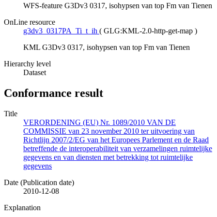
WFS-feature G3Dv3 0317, isohypsen van top Fm van Tienen
OnLine resource
g3dv3_0317PA_Ti_t_ih
(
GLG:KML-2.0-http-get-map
)
KML G3Dv3 0317, isohypsen van top Fm van Tienen
Hierarchy level
Dataset
Conformance result
Title
VERORDENING (EU) Nr. 1089/2010 VAN DE
COMMISSIE van 23 november 2010 ter uitvoering van
Richtlijn 2007/2/EG van het Europees Parlement en de Raad
betreffende de interoperabiliteit van verzamelingen ruimtelijke
gegevens en van diensten met betrekking tot ruimtelijke
gegevens
Date (Publication date)
2010-12-08
Explanation