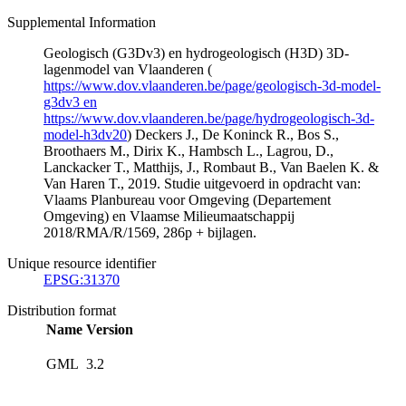
Supplemental Information
Geologisch (G3Dv3) en hydrogeologisch (H3D) 3D-
lagenmodel van Vlaanderen (
https://www.dov.vlaanderen.be/page/geologisch-3d-model-
g3dv3 en
https://www.dov.vlaanderen.be/page/hydrogeologisch-3d-
model-h3dv20
) Deckers J., De Koninck R., Bos S.,
Broothaers M., Dirix K., Hambsch L., Lagrou, D.,
Lanckacker T., Matthijs, J., Rombaut B., Van Baelen K. &
Van Haren T., 2019. Studie uitgevoerd in opdracht van:
Vlaams Planbureau voor Omgeving (Departement
Omgeving) en Vlaamse Milieumaatschappij
2018/RMA/R/1569, 286p + bijlagen.
Unique resource identifier
EPSG:31370
Distribution format
Name
Version
GML
3.2