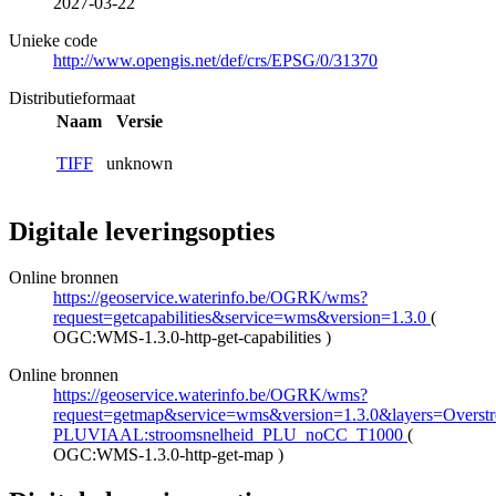
2027-03-22
Unieke code
http://www.opengis.net/def/crs/EPSG/0/31370
Distributieformaat
Naam
Versie
TIFF
unknown
Digitale leveringsopties
Online bronnen
https://geoservice.waterinfo.be/OGRK/wms?
request=getcapabilities&service=wms&version=1.3.0
(
OGC:WMS-1.3.0-http-get-capabilities
)
Online bronnen
https://geoservice.waterinfo.be/OGRK/wms?
request=getmap&service=wms&version=1.3.0&layers=Overstr
PLUVIAAL:stroomsnelheid_PLU_noCC_T1000
(
OGC:WMS-1.3.0-http-get-map
)