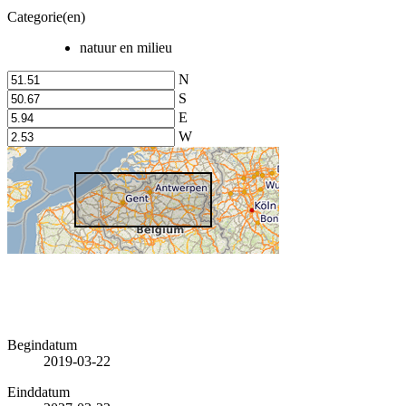
Categorie(en)
natuur en milieu
N
S
E
W
Begindatum
2019-03-22
Einddatum