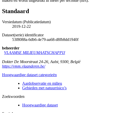
maken en wordt uitgedrukt in meter per seconde (m/s).
Standaard
Versiedatum (Publicatiedatum)
2019-12-22
Dataset(serie) identificator
53f8088a-6db6-4e79-aa68-d8fb8dd1940f
beheerder
VLAAMSE MILIEUMAATSCHAPPIJ
Dokter De Moorstraat 24-26
,
Aalst
,
9300
,
België
https://vmm.vlaanderen.be/
Hoogwaardige dataset categorieën
Aardobservatie en milieu
Gebieden met natuurrisico’s
Zoekwoorden
Hoogwaardige dataset