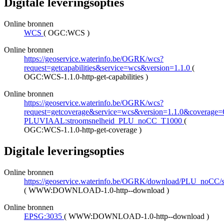
Digitale leveringsopties
Online bronnen
WCS
(
OGC:WCS
)
Online bronnen
https://geoservice.waterinfo.be/OGRK/wcs?
request=getcapabilities&service=wcs&version=1.1.0
(
OGC:WCS-1.1.0-http-get-capabilities
)
Online bronnen
https://geoservice.waterinfo.be/OGRK/wcs?
request=getcoverage&service=wcs&version=1.1.0&coverage=O
PLUVIAAL:stroomsnelheid_PLU_noCC_T1000
(
OGC:WCS-1.1.0-http-get-coverage
)
Digitale leveringsopties
Online bronnen
https://geoservice.waterinfo.be/OGRK/download/PLU_noC
(
WWW:DOWNLOAD-1.0-http--download
)
Online bronnen
EPSG:3035
(
WWW:DOWNLOAD-1.0-http--download
)