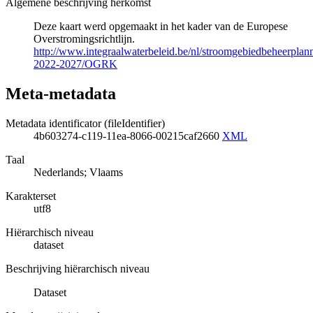
Algemene beschrijving herkomst
Deze kaart werd opgemaakt in het kader van de Europese
Overstromingsrichtlijn.
http://www.integraalwaterbeleid.be/nl/stroomgebiedbeheerpla
2022-2027/OGRK
Meta-metadata
Metadata identificator (fileIdentifier)
4b603274-c119-11ea-8066-00215caf2660
XML
Taal
Nederlands; Vlaams
Karakterset
utf8
Hiërarchisch niveau
dataset
Beschrijving hiërarchisch niveau
Dataset