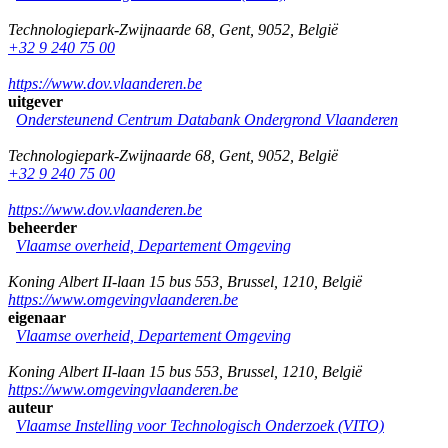
Technologiepark-Zwijnaarde 68
,
Gent
,
9052
,
België
+32 9 240 75 00
https://www.dov.vlaanderen.be
uitgever
Ondersteunend Centrum Databank Ondergrond Vlaanderen
Technologiepark-Zwijnaarde 68
,
Gent
,
9052
,
België
+32 9 240 75 00
https://www.dov.vlaanderen.be
beheerder
Vlaamse overheid, Departement Omgeving
Koning Albert II-laan 15 bus 553
,
Brussel
,
1210
,
België
https://www.omgevingvlaanderen.be
eigenaar
Vlaamse overheid, Departement Omgeving
Koning Albert II-laan 15 bus 553
,
Brussel
,
1210
,
België
https://www.omgevingvlaanderen.be
auteur
Vlaamse Instelling voor Technologisch Onderzoek (VITO)