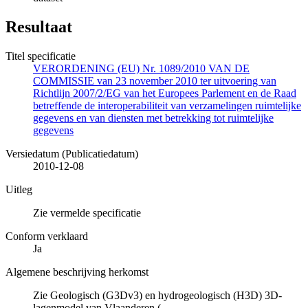
Resultaat
Titel specificatie
VERORDENING (EU) Nr. 1089/2010 VAN DE
COMMISSIE van 23 november 2010 ter uitvoering van
Richtlijn 2007/2/EG van het Europees Parlement en de Raad
betreffende de interoperabiliteit van verzamelingen ruimtelijke
gegevens en van diensten met betrekking tot ruimtelijke
gegevens
Versiedatum (Publicatiedatum)
2010-12-08
Uitleg
Zie vermelde specificatie
Conform verklaard
Ja
Algemene beschrijving herkomst
Zie Geologisch (G3Dv3) en hydrogeologisch (H3D) 3D-
lagenmodel van Vlaanderen (