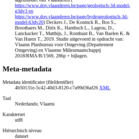
https://www.dov.vlaanderen.be/page/geologisch-3d-model-
g3dv3 en
https://www.dov.vlaanderen.be/page/hydrogeologisch-3d-
model-h3dv20
) Deckers J., De Koninck R., Bos S.,
Broothaers M., Dirix K., Hambsch L., Lagrou, D.,
Lanckacker T., Matthijs, J., Rombaut B., Van Baelen K. &
Van Haren T., 2019. Studie uitgevoerd in opdracht van:
Vlaams Planbureau voor Omgeving (Departement
Omgeving) en Vlaamse Milieumaatschappij
2018/RMA/R/1569, 286p + bijlagen.
Meta-metadata
Metadata identificator (fileIdentifier)
4b50131e-5c42-40d3-8120-c7a99d36af26
XML
Taal
Nederlands; Vlaams
Karakterset
utf8
Hiërarchisch niveau
dataset