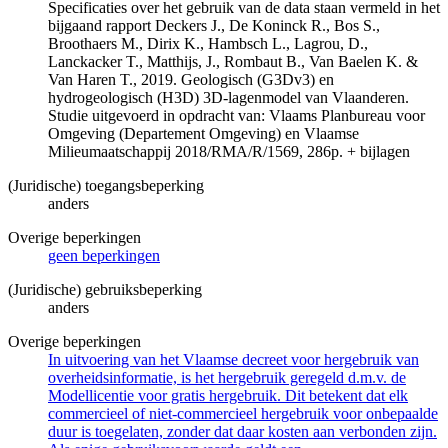
Specificaties over het gebruik van de data staan vermeld in het
bijgaand rapport Deckers J., De Koninck R., Bos S.,
Broothaers M., Dirix K., Hambsch L., Lagrou, D.,
Lanckacker T., Matthijs, J., Rombaut B., Van Baelen K. &
Van Haren T., 2019. Geologisch (G3Dv3) en
hydrogeologisch (H3D) 3D-lagenmodel van Vlaanderen.
Studie uitgevoerd in opdracht van: Vlaams Planbureau voor
Omgeving (Departement Omgeving) en Vlaamse
Milieumaatschappij 2018/RMA/R/1569, 286p. + bijlagen
(Juridische) toegangsbeperking
anders
Overige beperkingen
geen beperkingen
(Juridische) gebruiksbeperking
anders
Overige beperkingen
In uitvoering van het Vlaamse decreet voor hergebruik van
overheidsinformatie, is het hergebruik geregeld d.m.v. de
Modellicentie voor gratis hergebruik. Dit betekent dat elk
commercieel of niet-commercieel hergebruik voor onbepaalde
duur is toegelaten, zonder dat daar kosten aan verbonden zijn.