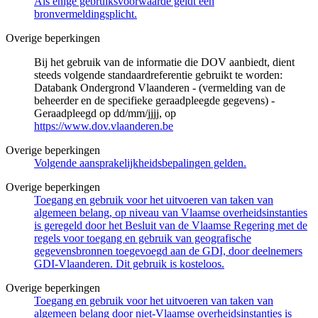
Als enige gebruiksvoorwaarde geldt een
bronvermeldingsplicht.
Overige beperkingen
Bij het gebruik van de informatie die DOV aanbiedt, dient
steeds volgende standaardreferentie gebruikt te worden:
Databank Ondergrond Vlaanderen - (vermelding van de
beheerder en de specifieke geraadpleegde gegevens) -
Geraadpleegd op dd/mm/jjjj, op
https://www.dov.vlaanderen.be
Overige beperkingen
Volgende aansprakelijkheidsbepalingen gelden.
Overige beperkingen
Toegang en gebruik voor het uitvoeren van taken van
algemeen belang, op niveau van Vlaamse overheidsinstanties
is geregeld door het Besluit van de Vlaamse Regering met de
regels voor toegang en gebruik van geografische
gegevensbronnen toegevoegd aan de GDI, door deelnemers
GDI-Vlaanderen. Dit gebruik is kosteloos.
Overige beperkingen
Toegang en gebruik voor het uitvoeren van taken van
algemeen belang door niet-Vlaamse overheidsinstanties is