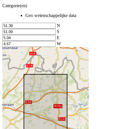
Categorie(en)
Geo wetenschappelijke data
N
S
E
W