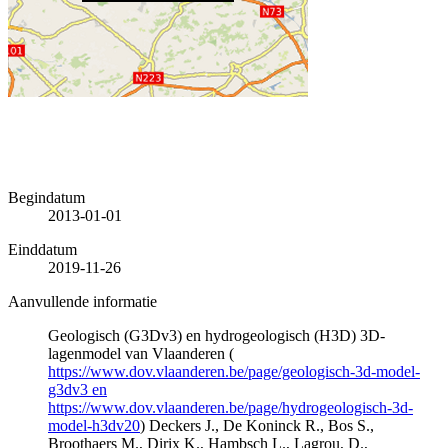
Begindatum
2013-01-01
Einddatum
2019-11-26
Aanvullende informatie
Geologisch (G3Dv3) en hydrogeologisch (H3D) 3D-
lagenmodel van Vlaanderen (
https://www.dov.vlaanderen.be/page/geologisch-3d-model-
g3dv3 en
https://www.dov.vlaanderen.be/page/hydrogeologisch-3d-
model-h3dv20
) Deckers J., De Koninck R., Bos S.,
Broothaers M., Dirix K., Hambsch L., Lagrou, D.,