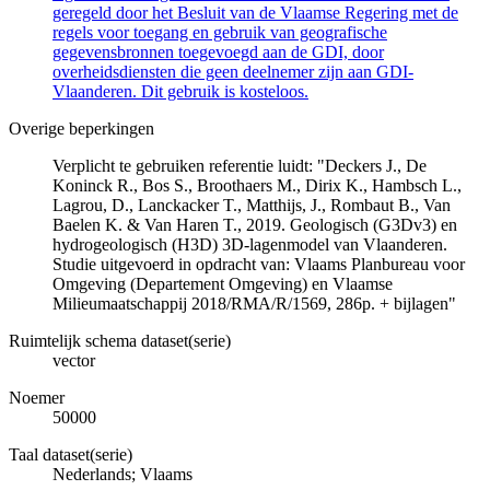
geregeld door het Besluit van de Vlaamse Regering met de
regels voor toegang en gebruik van geografische
gegevensbronnen toegevoegd aan de GDI, door
overheidsdiensten die geen deelnemer zijn aan GDI-
Vlaanderen. Dit gebruik is kosteloos.
Overige beperkingen
Verplicht te gebruiken referentie luidt: "Deckers J., De
Koninck R., Bos S., Broothaers M., Dirix K., Hambsch L.,
Lagrou, D., Lanckacker T., Matthijs, J., Rombaut B., Van
Baelen K. & Van Haren T., 2019. Geologisch (G3Dv3) en
hydrogeologisch (H3D) 3D-lagenmodel van Vlaanderen.
Studie uitgevoerd in opdracht van: Vlaams Planbureau voor
Omgeving (Departement Omgeving) en Vlaamse
Milieumaatschappij 2018/RMA/R/1569, 286p. + bijlagen"
Ruimtelijk schema dataset(serie)
vector
Noemer
50000
Taal dataset(serie)
Nederlands; Vlaams