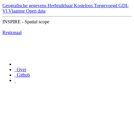
Geografische gegevens
Herbruikbaar
Kosteloos
Toegevoegd GDI-
Vl
Vlaamse Open data
INSPIRE - Spatial scope
Regionaal
Over
Github