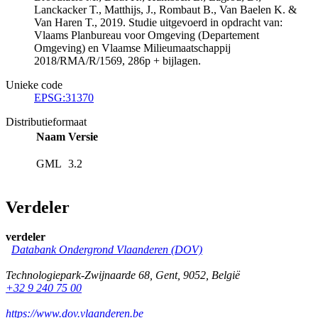
Lanckacker T., Matthijs, J., Rombaut B., Van Baelen K. &
Van Haren T., 2019. Studie uitgevoerd in opdracht van:
Vlaams Planbureau voor Omgeving (Departement
Omgeving) en Vlaamse Milieumaatschappij
2018/RMA/R/1569, 286p + bijlagen.
Unieke code
EPSG:31370
Distributieformaat
Naam
Versie
GML
3.2
Verdeler
verdeler
Databank Ondergrond Vlaanderen (DOV)
Technologiepark-Zwijnaarde 68
,
Gent
,
9052
,
België
+32 9 240 75 00
https://www.dov.vlaanderen.be