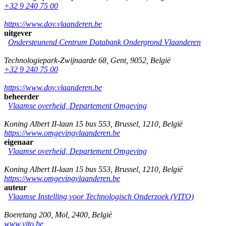
+32 9 240 75 00
https://www.dov.vlaanderen.be
uitgever
Ondersteunend Centrum Databank Ondergrond Vlaanderen
Technologiepark-Zwijnaarde 68
,
Gent
,
9052
,
België
+32 9 240 75 00
https://www.dov.vlaanderen.be
beheerder
Vlaamse overheid, Departement Omgeving
Koning Albert II-laan 15 bus 553
,
Brussel
,
1210
,
België
https://www.omgevingvlaanderen.be
eigenaar
Vlaamse overheid, Departement Omgeving
Koning Albert II-laan 15 bus 553
,
Brussel
,
1210
,
België
https://www.omgevingvlaanderen.be
auteur
Vlaamse Instelling voor Technologisch Onderzoek (VITO)
Boeretang 200
,
Mol
,
2400
,
België
www.vito.be