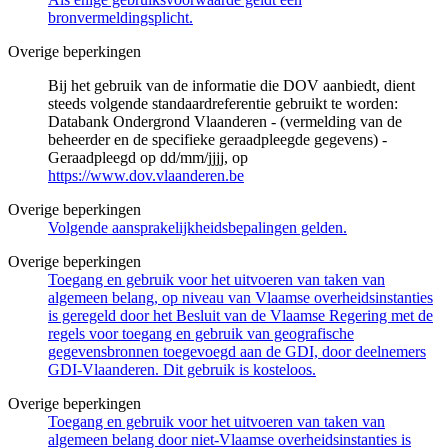
bronvermeldingsplicht.
Overige beperkingen
Bij het gebruik van de informatie die DOV aanbiedt, dient
steeds volgende standaardreferentie gebruikt te worden:
Databank Ondergrond Vlaanderen - (vermelding van de
beheerder en de specifieke geraadpleegde gegevens) -
Geraadpleegd op dd/mm/jjjj, op
https://www.dov.vlaanderen.be
Overige beperkingen
Volgende aansprakelijkheidsbepalingen gelden.
Overige beperkingen
Toegang en gebruik voor het uitvoeren van taken van
algemeen belang, op niveau van Vlaamse overheidsinstanties
is geregeld door het Besluit van de Vlaamse Regering met de
regels voor toegang en gebruik van geografische
gegevensbronnen toegevoegd aan de GDI, door deelnemers
GDI-Vlaanderen. Dit gebruik is kosteloos.
Overige beperkingen
Toegang en gebruik voor het uitvoeren van taken van
algemeen belang door niet-Vlaamse overheidsinstanties is