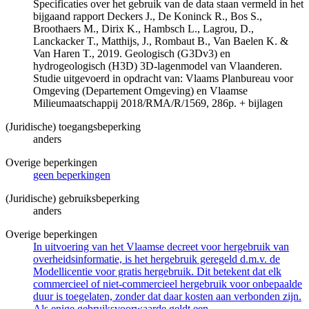
Specificaties over het gebruik van de data staan vermeld in het
bijgaand rapport Deckers J., De Koninck R., Bos S.,
Broothaers M., Dirix K., Hambsch L., Lagrou, D.,
Lanckacker T., Matthijs, J., Rombaut B., Van Baelen K. &
Van Haren T., 2019. Geologisch (G3Dv3) en
hydrogeologisch (H3D) 3D-lagenmodel van Vlaanderen.
Studie uitgevoerd in opdracht van: Vlaams Planbureau voor
Omgeving (Departement Omgeving) en Vlaamse
Milieumaatschappij 2018/RMA/R/1569, 286p. + bijlagen
(Juridische) toegangsbeperking
anders
Overige beperkingen
geen beperkingen
(Juridische) gebruiksbeperking
anders
Overige beperkingen
In uitvoering van het Vlaamse decreet voor hergebruik van
overheidsinformatie, is het hergebruik geregeld d.m.v. de
Modellicentie voor gratis hergebruik. Dit betekent dat elk
commercieel of niet-commercieel hergebruik voor onbepaalde
duur is toegelaten, zonder dat daar kosten aan verbonden zijn.
Als enige gebruiksvoorwaarde geldt een