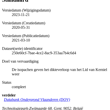
Versiedatum (Wijzigingsdatum)
2023-11-21
Versiedatum (Creatiedatum)
2020-05-31
Versiedatum (Publicatiedatum)
2021-03-10
Dataset(serie) identificator
250e60cf-7bae-4ce2-8ac9-353aa7b4c6d4
Doel van vervaardiging
De isopachen geven het dikteverloop van het Lid van Kerniel
weer
Status
compleet
verdeler
Databank Ondergrond Vlaanderen (DOV)
Technologiepark-Zwijnaarde 68
,
Gent
,
9052
,
België