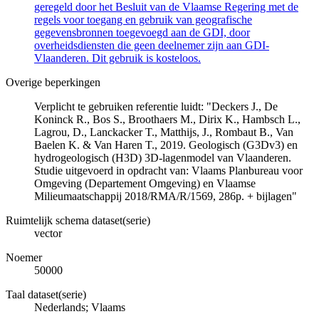
geregeld door het Besluit van de Vlaamse Regering met de
regels voor toegang en gebruik van geografische
gegevensbronnen toegevoegd aan de GDI, door
overheidsdiensten die geen deelnemer zijn aan GDI-
Vlaanderen. Dit gebruik is kosteloos.
Overige beperkingen
Verplicht te gebruiken referentie luidt: "Deckers J., De
Koninck R., Bos S., Broothaers M., Dirix K., Hambsch L.,
Lagrou, D., Lanckacker T., Matthijs, J., Rombaut B., Van
Baelen K. & Van Haren T., 2019. Geologisch (G3Dv3) en
hydrogeologisch (H3D) 3D-lagenmodel van Vlaanderen.
Studie uitgevoerd in opdracht van: Vlaams Planbureau voor
Omgeving (Departement Omgeving) en Vlaamse
Milieumaatschappij 2018/RMA/R/1569, 286p. + bijlagen"
Ruimtelijk schema dataset(serie)
vector
Noemer
50000
Taal dataset(serie)
Nederlands; Vlaams