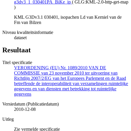
g3dv3_1_030401PA_BiKe_ip
(
GLG:KML-2.0-http-get-map
)
KML G3Dv3.1 030401, isopachen Ld van Kerniel van de
Fm van Bilzen
Niveau kwaliteitsinformatie
dataset
Resultaat
Titel specificatie
VERORDENING (EU) Nr. 1089/2010 VAN DE
COMMISSIE van 23 november 2010 ter uitvoering van
Richtlijn 2007/2/EG van het Europees Parlement en de Raad
betreffende de interoperabiliteit van verzamelingen ruimtelijke
gegevens en van diensten met betrekking tot ruimtelijke
gegevens
Versiedatum (Publicatiedatum)
2010-12-08
Uitleg
Zie vermelde specificatie