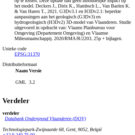
op te lossen. Deze update had geen inhoudelijke impact op
het model. Deckers J., Dirix K., Hambsch L., Van Baelen K.
& Van Haren T., 2021. G3Dv3.1 en H3Dv2.1: beperkte
aanpassingen aan het geologisch (G3Dv3) en
hydrogeologisch (H3Dv2) 3D-model van Vlaanderen. Studie
uitgevoerd in opdracht van: Vlaams Planbureau voor
Omgeving (Departement Omgeving) en Vlaamse
Milieumaatschappij. 2020/RMA/R/2203, 25p + bijlagen.
Unieke code
EPSG:31370
Distributieformaat
Naam
Versie
GML
3.2
Verdeler
verdeler
Databank Ondergrond Vlaanderen (DOV)
Technologiepark-Zwijnaarde 68
,
Gent
,
9052
,
België
+32 9 240 75 00