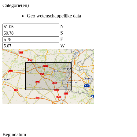
Categorie(en)
Geo wetenschappelijke data
N
S
E
W
Begindatum