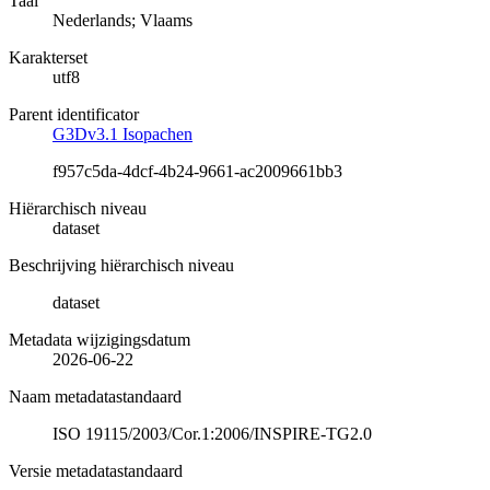
Taal
Nederlands; Vlaams
Karakterset
utf8
Parent identificator
G3Dv3.1 Isopachen
f957c5da-4dcf-4b24-9661-ac2009661bb3
Hiërarchisch niveau
dataset
Beschrijving hiërarchisch niveau
dataset
Metadata wijzigingsdatum
2026-06-22
Naam metadatastandaard
ISO 19115/2003/Cor.1:2006/INSPIRE-TG2.0
Versie metadatastandaard