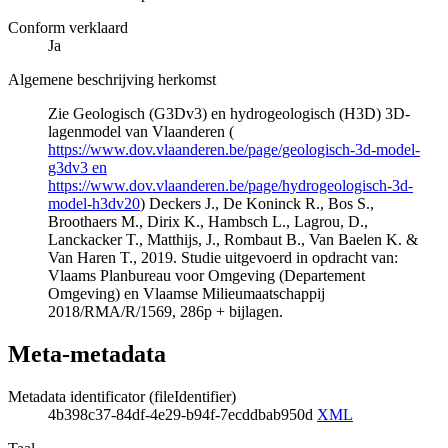
Conform verklaard
Ja
Algemene beschrijving herkomst
Zie Geologisch (G3Dv3) en hydrogeologisch (H3D) 3D-
lagenmodel van Vlaanderen (
https://www.dov.vlaanderen.be/page/geologisch-3d-model-
g3dv3 en
https://www.dov.vlaanderen.be/page/hydrogeologisch-3d-
model-h3dv20
) Deckers J., De Koninck R., Bos S.,
Broothaers M., Dirix K., Hambsch L., Lagrou, D.,
Lanckacker T., Matthijs, J., Rombaut B., Van Baelen K. &
Van Haren T., 2019. Studie uitgevoerd in opdracht van:
Vlaams Planbureau voor Omgeving (Departement
Omgeving) en Vlaamse Milieumaatschappij
2018/RMA/R/1569, 286p + bijlagen.
Meta-metadata
Metadata identificator (fileIdentifier)
4b398c37-84df-4e29-b94f-7ecddbab950d
XML