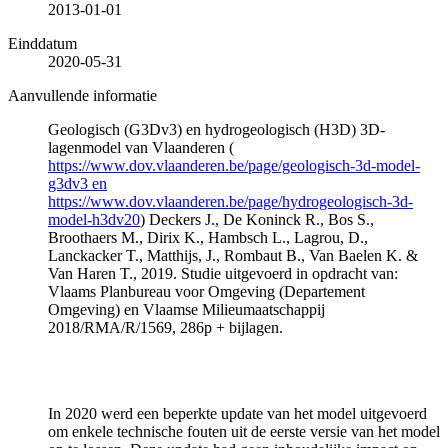
2013-01-01
Einddatum
2020-05-31
Aanvullende informatie
Geologisch (G3Dv3) en hydrogeologisch (H3D) 3D-
lagenmodel van Vlaanderen (
https://www.dov.vlaanderen.be/page/geologisch-3d-model-
g3dv3 en
https://www.dov.vlaanderen.be/page/hydrogeologisch-3d-
model-h3dv20
) Deckers J., De Koninck R., Bos S.,
Broothaers M., Dirix K., Hambsch L., Lagrou, D.,
Lanckacker T., Matthijs, J., Rombaut B., Van Baelen K. &
Van Haren T., 2019. Studie uitgevoerd in opdracht van:
Vlaams Planbureau voor Omgeving (Departement
Omgeving) en Vlaamse Milieumaatschappij
2018/RMA/R/1569, 286p + bijlagen.
In 2020 werd een beperkte update van het model uitgevoerd
om enkele technische fouten uit de eerste versie van het model