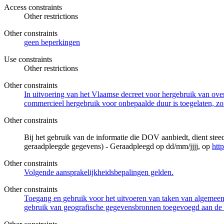
Access constraints
Other restrictions
Other constraints
geen beperkingen
Use constraints
Other restrictions
Other constraints
In uitvoering van het Vlaamse decreet voor hergebruik van overh
commercieel hergebruik voor onbepaalde duur is toegelaten, zo
Other constraints
Bij het gebruik van de informatie die DOV aanbiedt, dient ste
geraadpleegde gegevens) - Geraadpleegd op dd/mm/jjjj, op
htt
Other constraints
Volgende aansprakelijkheidsbepalingen gelden.
Other constraints
Toegang en gebruik voor het uitvoeren van taken van algemeen 
gebruik van geografische gegevensbronnen toegevoegd aan de 