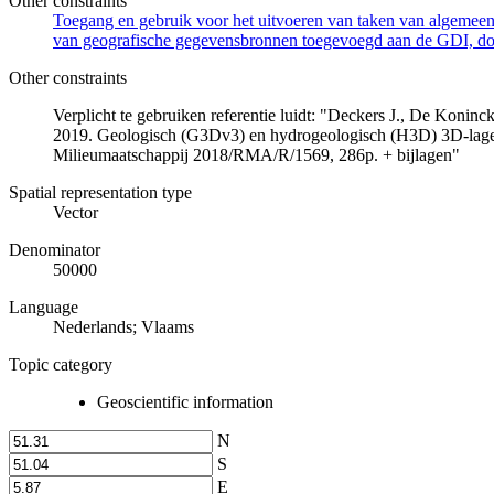
Other constraints
Toegang en gebruik voor het uitvoeren van taken van algemeen 
van geografische gegevensbronnen toegevoegd aan de GDI, door
Other constraints
Verplicht te gebruiken referentie luidt: "Deckers J., De Koni
2019. Geologisch (G3Dv3) en hydrogeologisch (H3D) 3D-lage
Milieumaatschappij 2018/RMA/R/1569, 286p. + bijlagen"
Spatial representation type
Vector
Denominator
50000
Language
Nederlands; Vlaams
Topic category
Geoscientific information
N
S
E