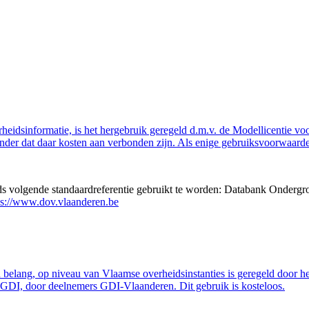
eidsinformatie, is het hergebruik geregeld d.m.v. de Modellicentie voor
nder dat daar kosten aan verbonden zijn. Als enige gebruiksvoorwaarde
eds volgende standaardreferentie gebruikt te worden: Databank Ondergr
ps://www.dov.vlaanderen.be
belang, op niveau van Vlaamse overheidsinstanties is geregeld door h
GDI, door deelnemers GDI-Vlaanderen. Dit gebruik is kosteloos.