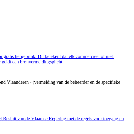
 gratis hergebruik. Dit betekent dat elk commercieel of niet-
 geldt een bronvermeldingsplicht.
ond Vlaanderen - (vermelding van de beheerder en de specifieke
et Besluit van de Vlaamse Regering met de regels voor toegang en