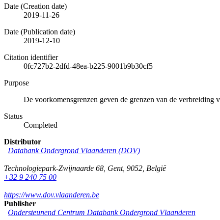
Date (Creation date)
2019-11-26
Date (Publication date)
2019-12-10
Citation identifier
0fc727b2-2dfd-48ea-b225-9001b9b30cf5
Purpose
De voorkomensgrenzen geven de grenzen van de verbreiding 
Status
Completed
Distributor
Databank Ondergrond Vlaanderen (DOV)
Technologiepark-Zwijnaarde 68
,
Gent
,
9052
,
België
+32 9 240 75 00
https://www.dov.vlaanderen.be
Publisher
Ondersteunend Centrum Databank Ondergrond Vlaanderen