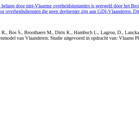
belang door niet-Vlaamse overheidsinstanties is geregeld door het Bes
 overheidsdiensten die geen deelnemer zijn aan GDI-Vlaanderen. Dit 
nck R., Bos S., Broothaers M., Dirix K., Hambsch L., Lagrou, D., Lanck
nmodel van Vlaanderen. Studie uitgevoerd in opdracht van: Vlaams