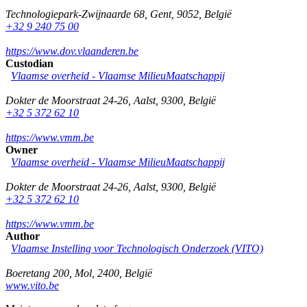
Technologiepark-Zwijnaarde 68
,
Gent
,
9052
,
België
+32 9 240 75 00
https://www.dov.vlaanderen.be
Custodian
Vlaamse overheid - Vlaamse MilieuMaatschappij
Dokter de Moorstraat 24-26
,
Aalst
,
9300
,
België
+32 5 372 62 10
https://www.vmm.be
Owner
Vlaamse overheid - Vlaamse MilieuMaatschappij
Dokter de Moorstraat 24-26
,
Aalst
,
9300
,
België
+32 5 372 62 10
https://www.vmm.be
Author
Vlaamse Instelling voor Technologisch Onderzoek (VITO)
Boeretang 200
,
Mol
,
2400
,
België
www.vito.be