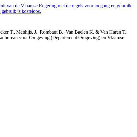
luit van de Vlaamse Regering met de regels voor toegang en gebruik
gebruik is kosteloos.
acker T., Matthijs, J., Rombaut B., Van Baelen K. & Van Haren T.,
 Planbureau voor Omgeving (Departement Omgeving) en Vlaamse