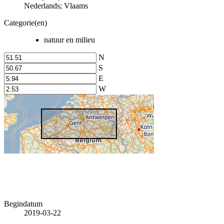
Nederlands; Vlaams
Categorie(en)
natuur en milieu
N
S
E
W
Begindatum
2019-03-22