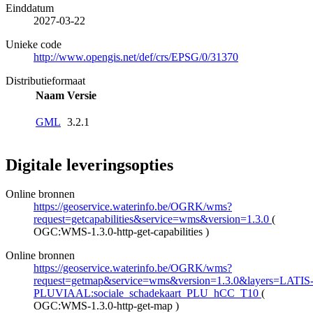
Einddatum
2027-03-22
Unieke code
http://www.opengis.net/def/crs/EPSG/0/31370
Distributieformaat
Naam
Versie
GML
3.2.1
Digitale leveringsopties
Online bronnen
https://geoservice.waterinfo.be/OGRK/wms?
request=getcapabilities&service=wms&version=1.3.0
(
OGC:WMS-1.3.0-http-get-capabilities
)
Online bronnen
https://geoservice.waterinfo.be/OGRK/wms?
request=getmap&service=wms&version=1.3.0&layers=LATIS
PLUVIAAL:sociale_schadekaart_PLU_hCC_T10
(
OGC:WMS-1.3.0-http-get-map
)