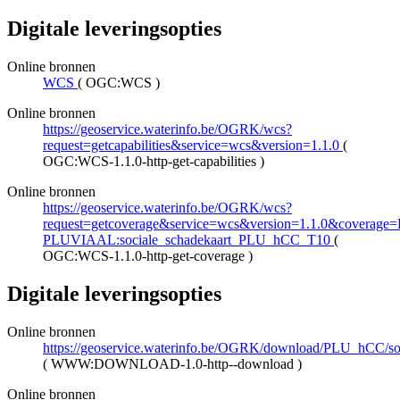
Digitale leveringsopties
Online bronnen
WCS
(
OGC:WCS
)
Online bronnen
https://geoservice.waterinfo.be/OGRK/wcs?
request=getcapabilities&service=wcs&version=1.1.0
(
OGC:WCS-1.1.0-http-get-capabilities
)
Online bronnen
https://geoservice.waterinfo.be/OGRK/wcs?
request=getcoverage&service=wcs&version=1.1.0&coverage
PLUVIAAL:sociale_schadekaart_PLU_hCC_T10
(
OGC:WCS-1.1.0-http-get-coverage
)
Digitale leveringsopties
Online bronnen
https://geoservice.waterinfo.be/OGRK/download/PLU_hCC/
(
WWW:DOWNLOAD-1.0-http--download
)
Online bronnen