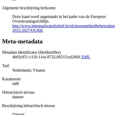
Algemene beschrijving herkomst
Deze kaart werd opgemaakt in het kader van de Europese
Overstromingsrichtlijn.
http://www.integraalwaterbeleid.be/nl/stroomgebiedbeheerpla
2022-2027/OGRK
Meta-metadata
Metadata identificator (fileIdentifier)
4b03c87c-c119-11ea-8732-00215caf2660
XML
Taal
Nederlands; Vlaams
Karakterset
utf8
Hiërarchisch niveau
dataset
Beschrijving hiërarchisch niveau
Dataset