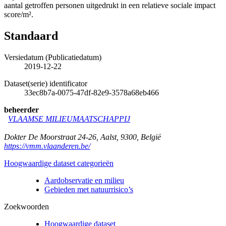
aantal getroffen personen uitgedrukt in een relatieve sociale impact
score/m².
Standaard
Versiedatum (Publicatiedatum)
2019-12-22
Dataset(serie) identificator
33ec8b7a-0075-47df-82e9-3578a68eb466
beheerder
VLAAMSE MILIEUMAATSCHAPPIJ
Dokter De Moorstraat 24-26
,
Aalst
,
9300
,
België
https://vmm.vlaanderen.be/
Hoogwaardige dataset categorieën
Aardobservatie en milieu
Gebieden met natuurrisico’s
Zoekwoorden
Hoogwaardige dataset