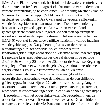
(Mest Actie Plan 6) genoemd, heeft tot doel de waterverontreiniging
door nitraten en fosfaten uit agrarische bronnen te verminderen en
verdere verontreiniging te voorkomen. De afdeling Mestbank van de
Vlaamse Landmaatschappij (VLM) voert dit decreet uit. De
gebiedstype-indeling in MAP 6 vervangt de vroegere afbakening
van de focusgebieden nitraat mestdecreet. De nieuwe indeling
bestaat uit vier gebiedstypes en daar worden verschillende
gebiedsgerichte maatregelen ingezet. Zo wil men op termijn de
waterkwaliteitsdoelstellingen realiseren. Het zesde mestactieplan
(MAP 6) voorziet in een tweejaarlijkse herziening van de indeling
van de gebiedstypes. Dat gebeurt op basis van de recentste
nitraatmetingen in het oppervlakte- en grondwater in
landbouwgebied, uitgevoerd door de Vlaamse Milieumaatschappij.
De nieuwe kaart met gebiedstypes die zal gelden in de periode
2025-2026 werd op 20 december 2024 door de Vlaamse Regering
vastgelegd. Concreet worden de gebiedstypes nitraat mestdecreet
afgebakend als volgt: - Afstroomzones van de Vlaamse
waterlichamen als basis Deze zones worden gebruikt als
geografische basiseenheid voor de indeling in de verschillende
gebiedstypes. In totaal zijn er 274 afstroomzones, naargelang de
beoordeling van de kwaliteit van het oppervlakte- en grondwater,
wordt elke afstroomzone ingedeeld in één van de vier gebiedstypes.
- Beoordeling van het oppervlaktewater De beoordeling van de
oppervlaktewaterkwaliteit vormt de vertrekbasis. De gemiddelde
nitraatconcentratie van de MAP-meetpunten is de indicator om de