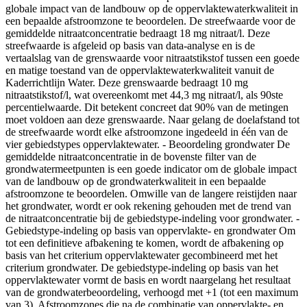
globale impact van de landbouw op de oppervlaktewaterkwaliteit in
een bepaalde afstroomzone te beoordelen. De streefwaarde voor de
gemiddelde nitraatconcentratie bedraagt 18 mg nitraat/l. Deze
streefwaarde is afgeleid op basis van data-analyse en is de
vertaalslag van de grenswaarde voor nitraatstikstof tussen een goede
en matige toestand van de oppervlaktewaterkwaliteit vanuit de
Kaderrichtlijn Water. Deze grenswaarde bedraagt 10 mg
nitraatstikstof/l, wat overeenkomt met 44,3 mg nitraat/l, als 90ste
percentielwaarde. Dit betekent concreet dat 90% van de metingen
moet voldoen aan deze grenswaarde. Naar gelang de doelafstand tot
de streefwaarde wordt elke afstroomzone ingedeeld in één van de
vier gebiedstypes oppervlaktewater. - Beoordeling grondwater De
gemiddelde nitraatconcentratie in de bovenste filter van de
grondwatermeetpunten is een goede indicator om de globale impact
van de landbouw op de grondwaterkwaliteit in een bepaalde
afstroomzone te beoordelen. Omwille van de langere reistijden naar
het grondwater, wordt er ook rekening gehouden met de trend van
de nitraatconcentratie bij de gebiedstype-indeling voor grondwater. -
Gebiedstype-indeling op basis van oppervlakte- en grondwater Om
tot een definitieve afbakening te komen, wordt de afbakening op
basis van het criterium oppervlaktewater gecombineerd met het
criterium grondwater. De gebiedstype-indeling op basis van het
oppervlaktewater vormt de basis en wordt naargelang het resultaat
van de grondwaterbeoordeling, verhoogd met +1 (tot een maximum
van 3). Afstroomzones die na de combinatie van oppervlakte- en