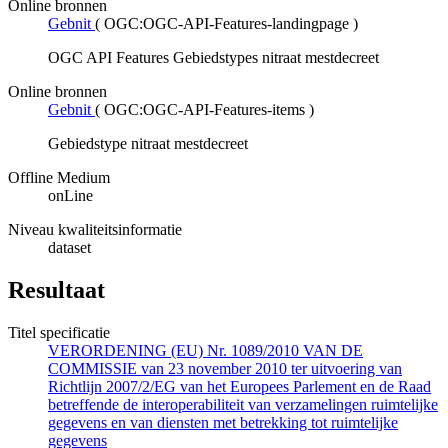
Online bronnen
Gebnit
(
OGC:OGC-API-Features-landingpage
)
OGC API Features Gebiedstypes nitraat mestdecreet
Online bronnen
Gebnit
(
OGC:OGC-API-Features-items
)
Gebiedstype nitraat mestdecreet
Offline Medium
onLine
Niveau kwaliteitsinformatie
dataset
Resultaat
Titel specificatie
VERORDENING (EU) Nr. 1089/2010 VAN DE
COMMISSIE van 23 november 2010 ter uitvoering van
Richtlijn 2007/2/EG van het Europees Parlement en de Raad
betreffende de interoperabiliteit van verzamelingen ruimtelijke
gegevens en van diensten met betrekking tot ruimtelijke
gegevens