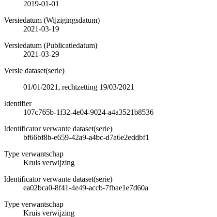
2019-01-01
Versiedatum (Wijzigingsdatum)
2021-03-19
Versiedatum (Publicatiedatum)
2021-03-29
Versie dataset(serie)
01/01/2021, rechtzetting 19/03/2021
Identifier
107c765b-1f32-4e04-9024-a4a3521b8536
Identificator verwante dataset(serie)
bf66bf8b-e659-42a9-a4bc-d7a6e2eddbf1
Type verwantschap
Kruis verwijzing
Identificator verwante dataset(serie)
ea02bca0-8f41-4e49-accb-7fbae1e7d60a
Type verwantschap
Kruis verwijzing