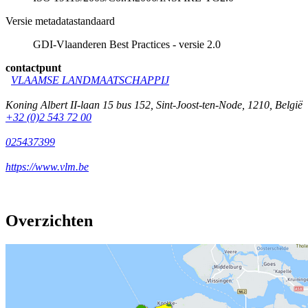
Versie metadatastandaard
GDI-Vlaanderen Best Practices - versie 2.0
contactpunt
VLAAMSE LANDMAATSCHAPPIJ
Koning Albert II-laan 15 bus 152
,
Sint-Joost-ten-Node
,
1210
,
België
+32 (0)2 543 72 00
025437399
https://www.vlm.be
Overzichten