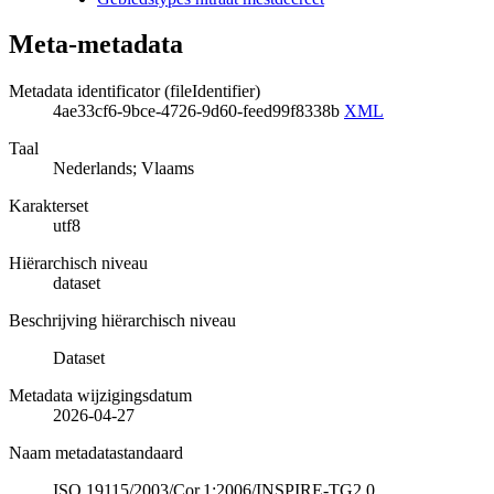
Meta-metadata
Metadata identificator (fileIdentifier)
4ae33cf6-9bce-4726-9d60-feed99f8338b
XML
Taal
Nederlands; Vlaams
Karakterset
utf8
Hiërarchisch niveau
dataset
Beschrijving hiërarchisch niveau
Dataset
Metadata wijzigingsdatum
2026-04-27
Naam metadatastandaard
ISO 19115/2003/Cor.1:2006/INSPIRE-TG2.0