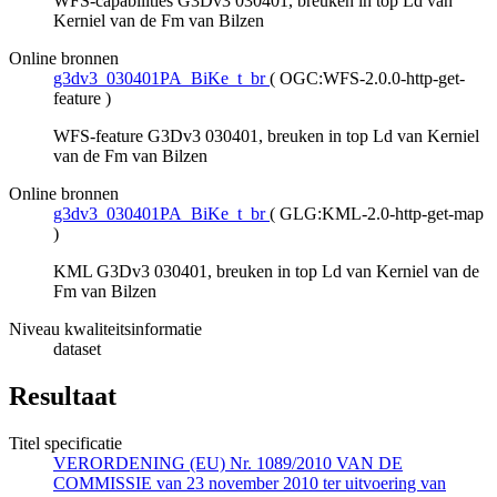
WFS-capabilities G3Dv3 030401, breuken in top Ld van
Kerniel van de Fm van Bilzen
Online bronnen
g3dv3_030401PA_BiKe_t_br
(
OGC:WFS-2.0.0-http-get-
feature
)
WFS-feature G3Dv3 030401, breuken in top Ld van Kerniel
van de Fm van Bilzen
Online bronnen
g3dv3_030401PA_BiKe_t_br
(
GLG:KML-2.0-http-get-map
)
KML G3Dv3 030401, breuken in top Ld van Kerniel van de
Fm van Bilzen
Niveau kwaliteitsinformatie
dataset
Resultaat
Titel specificatie
VERORDENING (EU) Nr. 1089/2010 VAN DE
COMMISSIE van 23 november 2010 ter uitvoering van