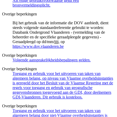
Als enige gebruiksvoorwaarde geldt een
bronvermeldingsplicht.
Overige beperkingen
Bij het gebruik van de informatie die DOV aanbiedt, dient
steeds volgende standaardreferentie gebruikt te worden:
Databank Ondergrond Vlaanderen - (vermelding van de
beheerder en de specifieke geraadpleegde gegevens) -
Geraadpleegd op dd/mm/jjjj, op
https://www.dov.vlaanderen.be
Overige beperkingen
Volgende aansprakelijkheidsbepalingen gelden.
Overige beperkingen
Toegang en gebruik voor het uitvoeren van taken van
algemeen belang, op niveau van Vlaamse overheidsinstanties
is geregeld door het Besluit van de Vlaamse Regering met de
regels voor toegang en gebruik van geografische
gegevensbronnen toegevoegd aan de GDI, door deelnemers
GDI-Vlaanderen. Dit gebruik is kosteloos.
Overige beperkingen
Toegang en gebruik voor het uitvoeren van taken van
algemeen belang door niet-Vlaamse overheidsinstanties is