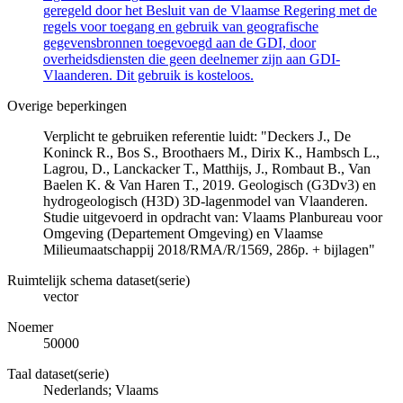
geregeld door het Besluit van de Vlaamse Regering met de
regels voor toegang en gebruik van geografische
gegevensbronnen toegevoegd aan de GDI, door
overheidsdiensten die geen deelnemer zijn aan GDI-
Vlaanderen. Dit gebruik is kosteloos.
Overige beperkingen
Verplicht te gebruiken referentie luidt: "Deckers J., De
Koninck R., Bos S., Broothaers M., Dirix K., Hambsch L.,
Lagrou, D., Lanckacker T., Matthijs, J., Rombaut B., Van
Baelen K. & Van Haren T., 2019. Geologisch (G3Dv3) en
hydrogeologisch (H3D) 3D-lagenmodel van Vlaanderen.
Studie uitgevoerd in opdracht van: Vlaams Planbureau voor
Omgeving (Departement Omgeving) en Vlaamse
Milieumaatschappij 2018/RMA/R/1569, 286p. + bijlagen"
Ruimtelijk schema dataset(serie)
vector
Noemer
50000
Taal dataset(serie)
Nederlands; Vlaams