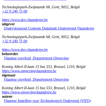
Technologiepark-Zwijnaarde 68
,
Gent
,
9052
,
België
+32 9 240 75 00
https://www.dov.vlaanderen.be
uitgever
Ondersteunend Centrum Databank Ondergrond Vlaanderen
Technologiepark-Zwijnaarde 68
,
Gent
,
9052
,
België
+32 9 240 75 00
https://www.dov.vlaanderen.be
beheerder
Vlaamse overheid, Departement Omgeving
Koning Albert II-laan 15 bus 553
,
Brussel
,
1210
,
België
https://www.omgevingvlaanderen.be
eigenaar
Vlaamse overheid, Departement Omgeving
Koning Albert II-laan 15 bus 553
,
Brussel
,
1210
,
België
https://www.omgevingvlaanderen.be
auteur
Vlaamse Instelling voor Technologisch Onderzoek (VITO)