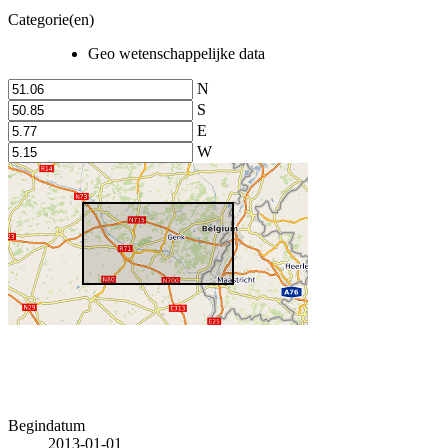
Categorie(en)
Geo wetenschappelijke data
N
S
E
W
Begindatum
2013-01-01