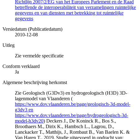
Richtlijn 2007/2/EG van het Europees Parlement en de Raad
betreffende de interoperabiliteit van verzamelingen ruimtelijke
gegevens en van diensten met betrekking tot ruimtelijke
gegevens
Versiedatum (Publicatiedatum)
2010-12-08
Uitleg
Zie vermelde specificatie
Conform verklaard
Ja
Algemene beschrijving herkomst
Zie Geologisch (G3Dv3) en hydrogeologisch (H3D) 3D-
lagenmodel van Vlaanderen (
https://www.dov.vlaanderen.be/page/geologisch-3d-model-
g3dv3 en
https://www.dov.vlaanderen.be/page/hydrogeologisch-3d-
model-h3dv20
) Deckers J., De Koninck R., Bos S.,
Broothaers M., Dirix K., Hambsch L., Lagrou, D.,
Lanckacker T., Matthijs, J., Rombaut B., Van Baelen K. &
Van Haren T., 2019. Studie uitgevoerd in opdracht van: