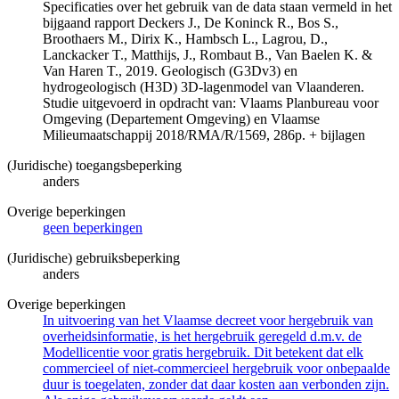
Specificaties over het gebruik van de data staan vermeld in het
bijgaand rapport Deckers J., De Koninck R., Bos S.,
Broothaers M., Dirix K., Hambsch L., Lagrou, D.,
Lanckacker T., Matthijs, J., Rombaut B., Van Baelen K. &
Van Haren T., 2019. Geologisch (G3Dv3) en
hydrogeologisch (H3D) 3D-lagenmodel van Vlaanderen.
Studie uitgevoerd in opdracht van: Vlaams Planbureau voor
Omgeving (Departement Omgeving) en Vlaamse
Milieumaatschappij 2018/RMA/R/1569, 286p. + bijlagen
(Juridische) toegangsbeperking
anders
Overige beperkingen
geen beperkingen
(Juridische) gebruiksbeperking
anders
Overige beperkingen
In uitvoering van het Vlaamse decreet voor hergebruik van
overheidsinformatie, is het hergebruik geregeld d.m.v. de
Modellicentie voor gratis hergebruik. Dit betekent dat elk
commercieel of niet-commercieel hergebruik voor onbepaalde
duur is toegelaten, zonder dat daar kosten aan verbonden zijn.