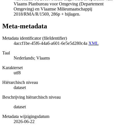
Vlaams Planbureau voor Omgeving (Departement
Omgeving) en Vlaamse Milieumaatschappij
2018/RMA/R/1569, 286p + bijlagen.
Meta-metadata
Metadata identificator (fileIdentifier)
4accf1be-45f6-44a6-a601-6e5e5d280c4a
XML
Taal
Nederlands; Vlaams
Karakterset
utf8
Hiërarchisch niveau
dataset
Beschrijving hiërarchisch niveau
dataset
Metadata wijzigingsdatum
2026-06-22