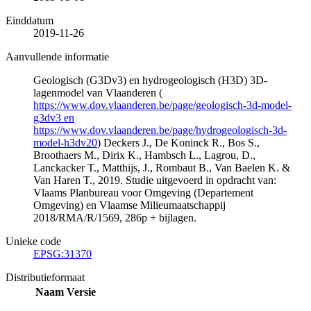
Einddatum
2019-11-26
Aanvullende informatie
Geologisch (G3Dv3) en hydrogeologisch (H3D) 3D-
lagenmodel van Vlaanderen (
https://www.dov.vlaanderen.be/page/geologisch-3d-model-
g3dv3 en
https://www.dov.vlaanderen.be/page/hydrogeologisch-3d-
model-h3dv20
) Deckers J., De Koninck R., Bos S.,
Broothaers M., Dirix K., Hambsch L., Lagrou, D.,
Lanckacker T., Matthijs, J., Rombaut B., Van Baelen K. &
Van Haren T., 2019. Studie uitgevoerd in opdracht van:
Vlaams Planbureau voor Omgeving (Departement
Omgeving) en Vlaamse Milieumaatschappij
2018/RMA/R/1569, 286p + bijlagen.
Unieke code
EPSG:31370
Distributieformaat
Naam
Versie