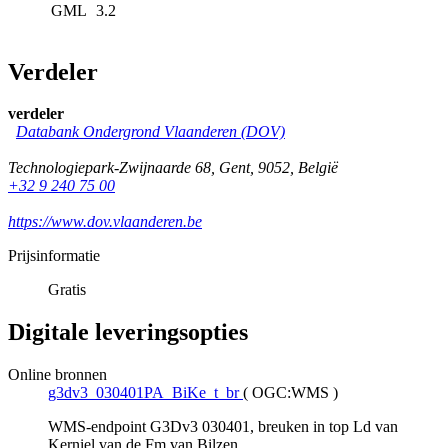
GML
3.2
Verdeler
verdeler
Databank Ondergrond Vlaanderen (DOV)
Technologiepark-Zwijnaarde 68
,
Gent
,
9052
,
België
+32 9 240 75 00
https://www.dov.vlaanderen.be
Prijsinformatie
Gratis
Digitale leveringsopties
Online bronnen
g3dv3_030401PA_BiKe_t_br
(
OGC:WMS
)
WMS-endpoint G3Dv3 030401, breuken in top Ld van
Kerniel van de Fm van Bilzen