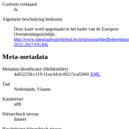
Conform verklaard
Ja
Algemene beschrijving herkomst
Deze kaart werd opgemaakt in het kader van de Europese
Overstromingsrichtlijn.
http://www.integraalwaterbeleid.be/nl/stroomgebiedbeheerpla
2022-2027/OGRK
Meta-metadata
Metadata identificator (fileIdentifier)
4a832258-c119-11ea-bfcd-00215caf2660
XML
Taal
Nederlands; Vlaams
Karakterset
utf8
Hiërarchisch niveau
dataset
Beschrijving hiërarchisch niveau