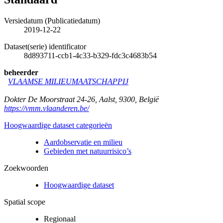
Versiedatum (Publicatiedatum)
2019-12-22
Dataset(serie) identificator
8d893711-ccb1-4c33-b329-fdc3c4683b54
beheerder
VLAAMSE MILIEUMAATSCHAPPIJ
Dokter De Moorstraat 24-26
,
Aalst
,
9300
,
België
https://vmm.vlaanderen.be/
Hoogwaardige dataset categorieën
Aardobservatie en milieu
Gebieden met natuurrisico’s
Zoekwoorden
Hoogwaardige dataset
Spatial scope
Regionaal