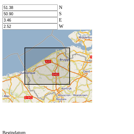
N
S
E
W
Begindatum