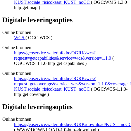
KUST:sociale_risicokaart_KUST_noCC
(
OGC:WMS-1.3.0-
http-get-map
)
Digitale leveringsopties
Online bronnen
WCS
(
OGC:WCS
)
Online bronnen
https://geoservice.waterinfo.be/OGRK/wcs?
request=getcapabilities&service=wcs&version=1.1.0
(
OGC:WCS-1.1.0-http-get-capabilities
)
Online bronnen
https://geoservice.waterinfo.be/OGRK/wcs?
request=getcoverage&service=wcs&version=1.1.0&coverage
KUST:sociale_risicokaart_KUST_noCC
(
OGC:WCS-1.1.0-
http-get-coverage
)
Digitale leveringsopties
Online bronnen
https://geoservice.waterinfo.be/OGRK/download/KUST_noC
(
WWW:DOWNLOAD-1.0-http--download
)