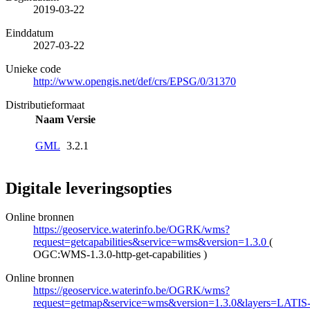
2019-03-22
Einddatum
2027-03-22
Unieke code
http://www.opengis.net/def/crs/EPSG/0/31370
Distributieformaat
Naam
Versie
GML
3.2.1
Digitale leveringsopties
Online bronnen
https://geoservice.waterinfo.be/OGRK/wms?
request=getcapabilities&service=wms&version=1.3.0
(
OGC:WMS-1.3.0-http-get-capabilities
)
Online bronnen
https://geoservice.waterinfo.be/OGRK/wms?
request=getmap&service=wms&version=1.3.0&layers=LATIS