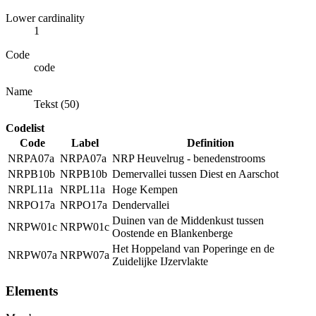
Lower cardinality
1
Code
code
Name
Tekst (50)
Codelist
Code
Label
Definition
NRPA07a
NRPA07a
NRP Heuvelrug - benedenstrooms
NRPB10b
NRPB10b
Demervallei tussen Diest en Aarschot
NRPL11a
NRPL11a
Hoge Kempen
NRPO17a
NRPO17a
Dendervallei
Duinen van de Middenkust tussen
NRPW01c
NRPW01c
Oostende en Blankenberge
Het Hoppeland van Poperinge en de
NRPW07a
NRPW07a
Zuidelijke IJzervlakte
Elements