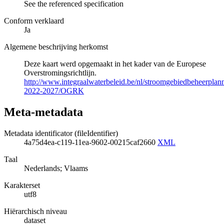
See the referenced specification
Conform verklaard
Ja
Algemene beschrijving herkomst
Deze kaart werd opgemaakt in het kader van de Europese
Overstromingsrichtlijn.
http://www.integraalwaterbeleid.be/nl/stroomgebiedbeheerpla
2022-2027/OGRK
Meta-metadata
Metadata identificator (fileIdentifier)
4a75d4ea-c119-11ea-9602-00215caf2660
XML
Taal
Nederlands; Vlaams
Karakterset
utf8
Hiërarchisch niveau
dataset