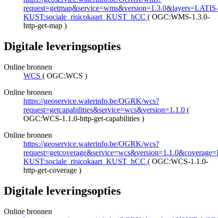
request=getmap&service=wms&version=1.3.0&layers=LATIS
KUST:sociale_risicokaart_KUST_hCC
(
OGC:WMS-1.3.0-
http-get-map
)
Digitale leveringsopties
Online bronnen
WCS
(
OGC:WCS
)
Online bronnen
https://geoservice.waterinfo.be/OGRK/wcs?
request=getcapabilities&service=wcs&version=1.1.0
(
OGC:WCS-1.1.0-http-get-capabilities
)
Online bronnen
https://geoservice.waterinfo.be/OGRK/wcs?
request=getcoverage&service=wcs&version=1.1.0&coverage
KUST:sociale_risicokaart_KUST_hCC
(
OGC:WCS-1.1.0-
http-get-coverage
)
Digitale leveringsopties
Online bronnen