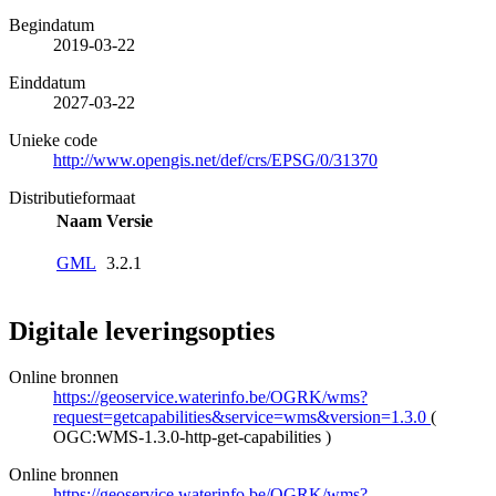
Begindatum
2019-03-22
Einddatum
2027-03-22
Unieke code
http://www.opengis.net/def/crs/EPSG/0/31370
Distributieformaat
Naam
Versie
GML
3.2.1
Digitale leveringsopties
Online bronnen
https://geoservice.waterinfo.be/OGRK/wms?
request=getcapabilities&service=wms&version=1.3.0
(
OGC:WMS-1.3.0-http-get-capabilities
)
Online bronnen
https://geoservice.waterinfo.be/OGRK/wms?