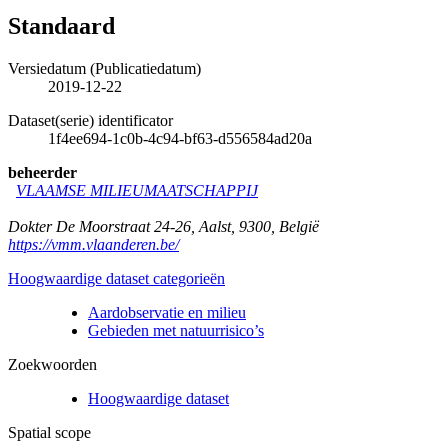
Standaard
Versiedatum (Publicatiedatum)
2019-12-22
Dataset(serie) identificator
1f4ee694-1c0b-4c94-bf63-d556584ad20a
beheerder
VLAAMSE MILIEUMAATSCHAPPIJ
Dokter De Moorstraat 24-26
,
Aalst
,
9300
,
België
https://vmm.vlaanderen.be/
Hoogwaardige dataset categorieën
Aardobservatie en milieu
Gebieden met natuurrisico’s
Zoekwoorden
Hoogwaardige dataset
Spatial scope