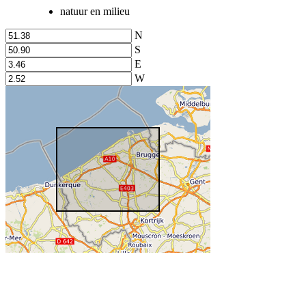
natuur en milieu
N
S
E
W