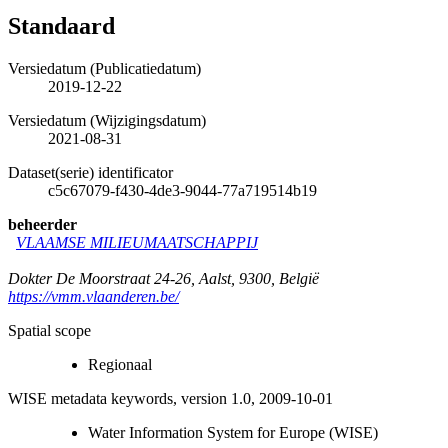
Standaard
Versiedatum (Publicatiedatum)
2019-12-22
Versiedatum (Wijzigingsdatum)
2021-08-31
Dataset(serie) identificator
c5c67079-f430-4de3-9044-77a719514b19
beheerder
VLAAMSE MILIEUMAATSCHAPPIJ
Dokter De Moorstraat 24-26
,
Aalst
,
9300
,
België
https://vmm.vlaanderen.be/
Spatial scope
Regionaal
WISE metadata keywords, version 1.0, 2009-10-01
Water Information System for Europe (WISE)