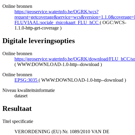
Online bronnen
https://geoservice.waterinfo.be/OGRK/wcs?
request=getcoverage&service=wcs&version=1.1.0&coverage
FLUVIAAL:sociale_risicokaart_FLU_hCC
(
OGC:WCS-
1.1.0-http-get-coverage
)
Digitale leveringsopties
Online bronnen
https://geoservice.waterinfo.be/OGRK/download/FLU_hCC/s
(
WWW:DOWNLOAD-1.0-http--download
)
Online bronnen
EPSG:3035
(
WWW:DOWNLOAD-1.0-http--download
)
Niveau kwaliteitsinformatie
dataset
Resultaat
Titel specificatie
VERORDENING (EU) Nr. 1089/2010 VAN DE