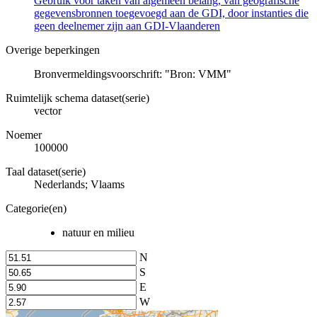
Gebruik voor taken van algemeen belang, van geografische
gegevensbronnen toegevoegd aan de GDI, door instanties die
geen deelnemer zijn aan GDI-Vlaanderen
Overige beperkingen
Bronvermeldingsvoorschrift: "Bron: VMM"
Ruimtelijk schema dataset(serie)
vector
Noemer
100000
Taal dataset(serie)
Nederlands; Vlaams
Categorie(en)
natuur en milieu
N
S
E
W