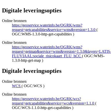
Digitale leveringsopties
Online bronnen
https://geoservice.waterinfo.be/OGRK/wms?
request=getcapabilities&service=wms&version=1.3.0
(
OGC:WMS-1.3.0-http-get-capabilities
)
Online bronnen
https://geoservice.waterinfo.be/OGRK/wms?
request=getmap&service=wms&version=1.3.0&layers=LATIS
FLUVIAAL:sociale_risicokaart_FLU_hCC
(
OGC:WMS-
1.3.0-http-get-map
)
Digitale leveringsopties
Online bronnen
WCS
(
OGC:WCS
)
Online bronnen
https://geoservice.waterinfo.be/OGRK/wcs?
request=getcapabilities&service=wcs&version=1.1.0
(
OGC:WCS-1.1.0-http-get-capabilities
)