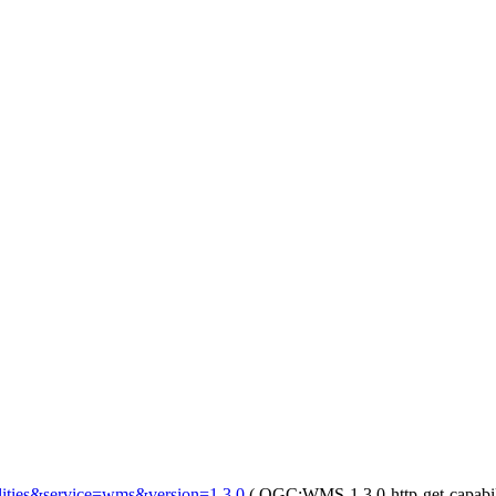
ilities&service=wms&version=1.3.0
(
OGC:WMS-1.3.0-http-get-capabil