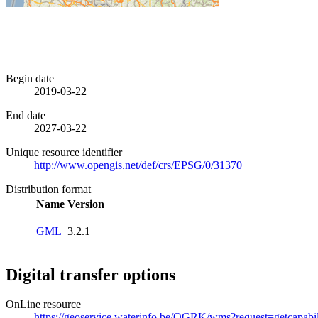
Begin date
2019-03-22
End date
2027-03-22
Unique resource identifier
http://www.opengis.net/def/crs/EPSG/0/31370
Distribution format
Name
Version
GML
3.2.1
Digital transfer options
OnLine resource
https://geoservice.waterinfo.be/OGRK/wms?request=getcapab