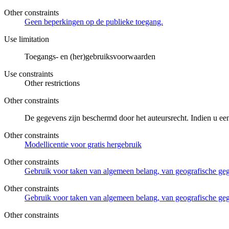
Other constraints
Geen beperkingen op de publieke toegang.
Use limitation
Toegangs- en (her)gebruiksvoorwaarden
Use constraints
Other restrictions
Other constraints
De gegevens zijn beschermd door het auteursrecht. Indien u ee
Other constraints
Modellicentie voor gratis hergebruik
Other constraints
Gebruik voor taken van algemeen belang, van geografische g
Other constraints
Gebruik voor taken van algemeen belang, van geografische ge
Other constraints