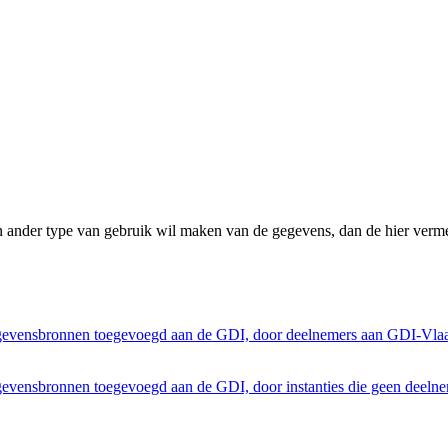
n ander type van gebruik wil maken van de gegevens, dan de hier verme
egevensbronnen toegevoegd aan de GDI, door deelnemers aan GDI-Vla
gevensbronnen toegevoegd aan de GDI, door instanties die geen deeln