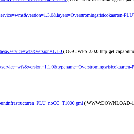
&service=wms&version=1.3.0&layers=Overstromingsrisicokaarten-
ities&service=wfs&version=1.1.0
(
OGC:WFS-2.0.0-http-get-capabiliti
ture&service=wfs&version=1.1.0&typename=Overstromingsrisicokaar
/puntinfrastructuren_PLU_noCC_T1000.gml
(
WWW:DOWNLOAD-1.0-h