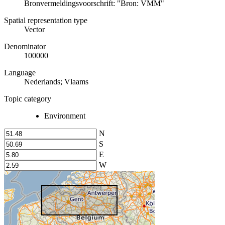
Bronvermeldingsvoorschrift: "Bron: VMM"
Spatial representation type
Vector
Denominator
100000
Language
Nederlands; Vlaams
Topic category
Environment
N
S
E
W