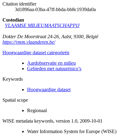
Citation identifier
3d1896aa-03ba-47ff-bbda-bb8c1939da0a
Custodian
VLAAMSE MILIEUMAATSCHAPPIJ
Dokter De Moorstraat 24-26
,
Aalst
,
9300
,
België
https://vmm.vlaanderen.be/
Hoogwaardige dataset categorieën
Aardobservatie en milieu
Gebieden met natuurrisico’s
Keywords
Hoogwaardige dataset
Spatial scope
Regionaal
WISE metadata keywords, version 1.0, 2009-10-01
Water Information System for Europe (WISE)