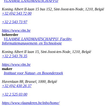
VLAAMSE LANDMAATSCHAPPIJ
Koning Albert II-laan 15 bus 152
,
Sint-Joost-ten-Node
,
1210
,
België
+32 (0)2 543 72 00
+32 2 543 73 97
https://www.vlm.be
beheerder
VLAAMSE LANDMAATSCHAPPIJ, Facility,
Informatiemanagement- en Technologie
Koning Albert II laan 15
,
Sint-Joost-ten-Node
,
1210
,
België
+32 2 543 76 35
https://www.vlm.be
maker
Instituut voor Natuur- en Bosonderzoek
Havenlaan 88
,
Brussel
,
1000
,
België
+32 (0)2 430 26 37
+32 2 525 03 00
https://www.vlaanderen.be/inbo/home/