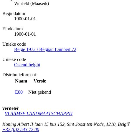
Wurfeld (Maaseik)
Begindatum
1900-01-01
Einddatum
1900-01-01
Unieke code
Belge 1972 / Belgian Lambert 72
Unieke code
Ostend height
Distributieformaat
Naam
Versie
E00
Niet gekend
verdeler
VLAAMSE LANDMAATSCHAPPIJ
Koning Albert II-laan 15 bus 152
,
Sint-Joost-ten-Node
,
1210
,
België
+32 (0)2 543 72 00