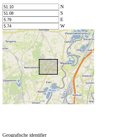
N
S
E
W
Geografische identifier