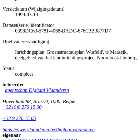
Versiedatum (Wijzigingsdatum)
1999-03-19
Dataset(serie) identificator
0398DC63-5781-4068-BADC-676C3B3877D7
Doel van vervaardiging
Inrichtingsplan 'Groenstructuurplan Wurfeld', te Maaseik,
deelgebied van het landinrichtingsproject Noordoost-Limburg
Status
compleet
beheerder
agentschap Digitaal Vlaanderen
Havenlaan 88
,
Brussel
,
1000
,
België
+32 (0)9 276 15 00
+32 9 276 15 05
https://www.vlaanderen.be/digitaal-vlaanderen
eigenaar