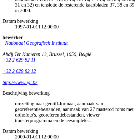
31 en 32) en tenslotte de resterende kaartbladen 37, 38 en 39
in 2000.
Datum bewerking
1997-01-01T12:00:00
bewerker
Nationaal Geografisch Instituut
Abdij Ter Kameren 13
,
Brussel
,
1050
,
België
+32 2 629 82 11
+32 2 629 82 12
http://www.ngi.be
Beschrijving bewerking
omzetting naar geotiff-formaat, aanmaak van
georeferentiebestanden, aanmaak van 27 mastercd-roms met
orthofoto's, georeferentiebestanden, viewer,
transferprogramma en de leesmij-tekst.
Datum bewerking
2000-01-01T12:00:00