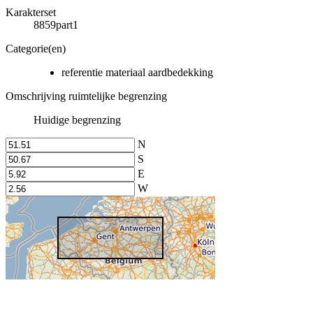
Karakterset
8859part1
Categorie(en)
referentie materiaal aardbedekking
Omschrijving ruimtelijke begrenzing
Huidige begrenzing
N
S
E
W