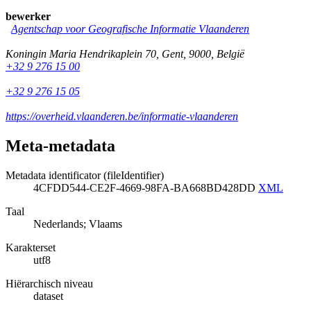
bewerker
Agentschap voor Geografische Informatie Vlaanderen
Koningin Maria Hendrikaplein 70
,
Gent
,
9000
,
België
+32 9 276 15 00
+32 9 276 15 05
https://overheid.vlaanderen.be/informatie-vlaanderen
Meta-metadata
Metadata identificator (fileIdentifier)
4CFDD544-CE2F-4669-98FA-BA668BD428DD
XML
Taal
Nederlands; Vlaams
Karakterset
utf8
Hiërarchisch niveau
dataset