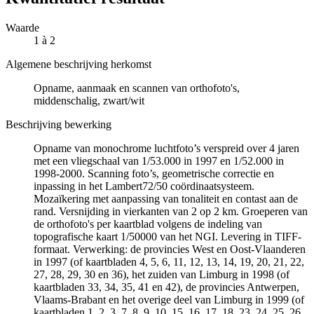
Waarde
1 à 2
Algemene beschrijving herkomst
Opname, aanmaak en scannen van orthofoto's,
middenschalig, zwart/wit
Beschrijving bewerking
Opname van monochrome luchtfoto’s verspreid over 4 jaren
met een vliegschaal van 1/53.000 in 1997 en 1/52.000 in
1998-2000. Scanning foto’s, geometrische correctie en
inpassing in het Lambert72/50 coördinaatsysteem.
Mozaïkering met aanpassing van tonaliteit en contast aan de
rand. Versnijding in vierkanten van 2 op 2 km. Groeperen van
de orthofoto's per kaartblad volgens de indeling van
topografische kaart 1/50000 van het NGI. Levering in TIFF-
formaat. Verwerking: de provincies West en Oost-Vlaanderen
in 1997 (of kaartbladen 4, 5, 6, 11, 12, 13, 14, 19, 20, 21, 22,
27, 28, 29, 30 en 36), het zuiden van Limburg in 1998 (of
kaartbladen 33, 34, 35, 41 en 42), de provincies Antwerpen,
Vlaams-Brabant en het overige deel van Limburg in 1999 (of
kaartbladen 1, 2, 3, 7, 8, 9, 10, 15, 16, 17, 18, 23, 24, 25, 26,