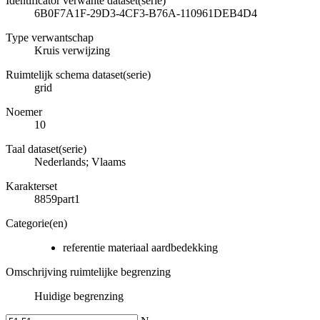
Identificator verwante dataset(serie)
6B0F7A1F-29D3-4CF3-B76A-110961DEB4D4
Type verwantschap
Kruis verwijzing
Ruimtelijk schema dataset(serie)
grid
Noemer
10
Taal dataset(serie)
Nederlands; Vlaams
Karakterset
8859part1
Categorie(en)
referentie materiaal aardbedekking
Omschrijving ruimtelijke begrenzing
Huidige begrenzing