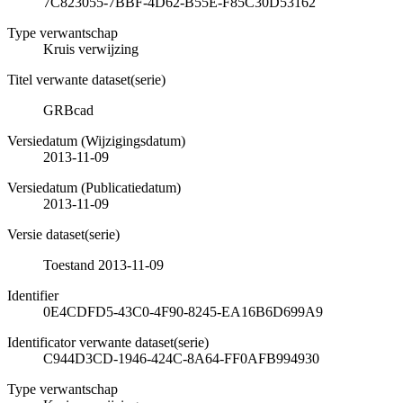
7C823055-7BBF-4D62-B55E-F85C30D53162
Type verwantschap
Kruis verwijzing
Titel verwante dataset(serie)
GRBcad
Versiedatum (Wijzigingsdatum)
2013-11-09
Versiedatum (Publicatiedatum)
2013-11-09
Versie dataset(serie)
Toestand 2013-11-09
Identifier
0E4CDFD5-43C0-4F90-8245-EA16B6D699A9
Identificator verwante dataset(serie)
C944D3CD-1946-424C-8A64-FF0AFB994930
Type verwantschap