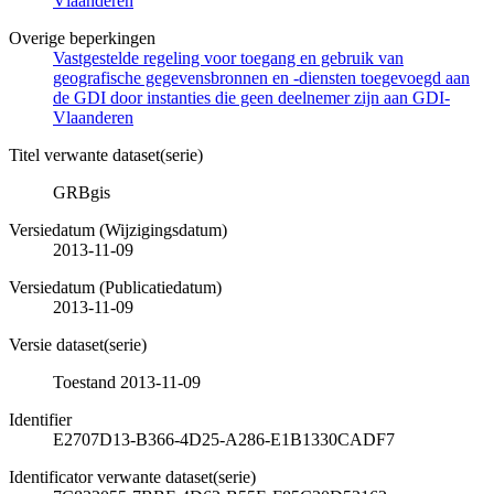
Vlaanderen
Overige beperkingen
Vastgestelde regeling voor toegang en gebruik van
geografische gegevensbronnen en -diensten toegevoegd aan
de GDI door instanties die geen deelnemer zijn aan GDI-
Vlaanderen
Titel verwante dataset(serie)
GRBgis
Versiedatum (Wijzigingsdatum)
2013-11-09
Versiedatum (Publicatiedatum)
2013-11-09
Versie dataset(serie)
Toestand 2013-11-09
Identifier
E2707D13-B366-4D25-A286-E1B1330CADF7
Identificator verwante dataset(serie)