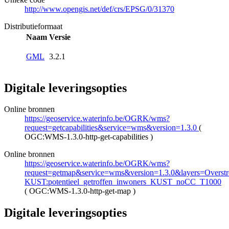
http://www.opengis.net/def/crs/EPSG/0/31370
Distributieformaat
Naam
Versie
GML
3.2.1
Digitale leveringsopties
Online bronnen
https://geoservice.waterinfo.be/OGRK/wms?
request=getcapabilities&service=wms&version=1.3.0
(
OGC:WMS-1.3.0-http-get-capabilities
)
Online bronnen
https://geoservice.waterinfo.be/OGRK/wms?
request=getmap&service=wms&version=1.3.0&layers=Overstro
KUST:potentieel_getroffen_inwoners_KUST_noCC_T1000
(
OGC:WMS-1.3.0-http-get-map
)
Digitale leveringsopties