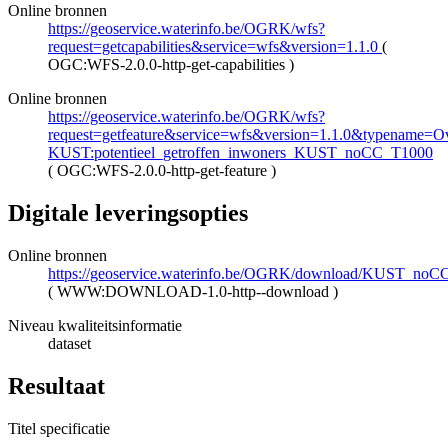
Online bronnen
https://geoservice.waterinfo.be/OGRK/wfs?
request=getcapabilities&service=wfs&version=1.1.0
(
OGC:WFS-2.0.0-http-get-capabilities
)
Online bronnen
https://geoservice.waterinfo.be/OGRK/wfs?
request=getfeature&service=wfs&version=1.1.0&typename=Ove
KUST:potentieel_getroffen_inwoners_KUST_noCC_T1000
(
OGC:WFS-2.0.0-http-get-feature
)
Digitale leveringsopties
Online bronnen
https://geoservice.waterinfo.be/OGRK/download/KUST_noC
(
WWW:DOWNLOAD-1.0-http--download
)
Niveau kwaliteitsinformatie
dataset
Resultaat
Titel specificatie