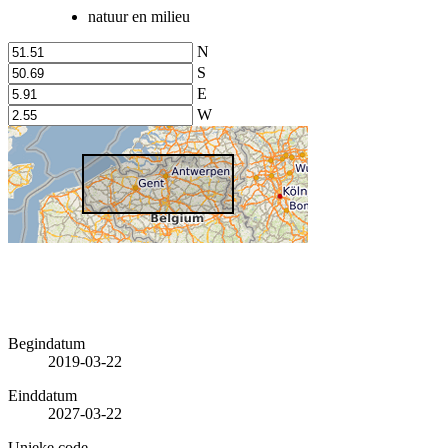
natuur en milieu
N
S
E
W
Begindatum
2019-03-22
Einddatum
2027-03-22
Unieke code