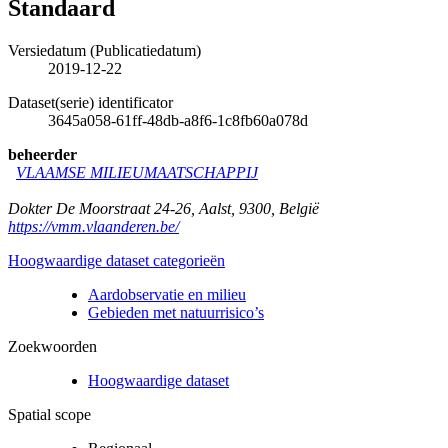
Standaard
Versiedatum (Publicatiedatum)
2019-12-22
Dataset(serie) identificator
3645a058-61ff-48db-a8f6-1c8fb60a078d
beheerder
VLAAMSE MILIEUMAATSCHAPPIJ
Dokter De Moorstraat 24-26
,
Aalst
,
9300
,
België
https://vmm.vlaanderen.be/
Hoogwaardige dataset categorieën
Aardobservatie en milieu
Gebieden met natuurrisico’s
Zoekwoorden
Hoogwaardige dataset
Spatial scope