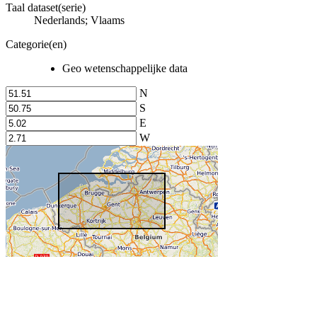
Taal dataset(serie)
Nederlands; Vlaams
Categorie(en)
Geo wetenschappelijke data
N
S
E
W