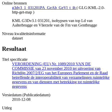
Online bronnen
g3dv3_1_031201PA_GeAb_GeVl_t_ih
(
GLG:KML-2.0-
http-get-map
)
KML G3Dv3.1 031201, isohypsen van top Ld van
Aalterbrugge en Vlierzele van de Fm van Gentbrugge
Niveau kwaliteitsinformatie
dataset
Resultaat
Titel specificatie
VERORDENING (EU) Nr. 1089/2010 VAN DE
COMMISSIE van 23 november 2010 ter uitvoering van
Richtlijn 2007/2/EG van het Europees Parlement en de Raad
betreffende de interoperabiliteit van verzamelingen ruimtelijke
gegevens en van diensten met betrekking tot ruimtelijke
gegevens
Versiedatum (Publicatiedatum)
2010-12-08
Uitleg