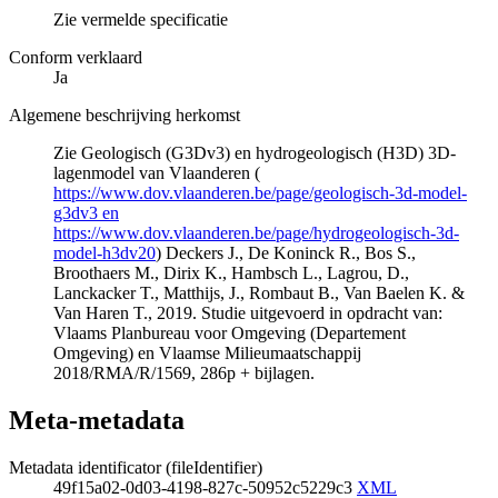
Zie vermelde specificatie
Conform verklaard
Ja
Algemene beschrijving herkomst
Zie Geologisch (G3Dv3) en hydrogeologisch (H3D) 3D-
lagenmodel van Vlaanderen (
https://www.dov.vlaanderen.be/page/geologisch-3d-model-
g3dv3 en
https://www.dov.vlaanderen.be/page/hydrogeologisch-3d-
model-h3dv20
) Deckers J., De Koninck R., Bos S.,
Broothaers M., Dirix K., Hambsch L., Lagrou, D.,
Lanckacker T., Matthijs, J., Rombaut B., Van Baelen K. &
Van Haren T., 2019. Studie uitgevoerd in opdracht van:
Vlaams Planbureau voor Omgeving (Departement
Omgeving) en Vlaamse Milieumaatschappij
2018/RMA/R/1569, 286p + bijlagen.
Meta-metadata
Metadata identificator (fileIdentifier)
49f15a02-0d03-4198-827c-50952c5229c3
XML