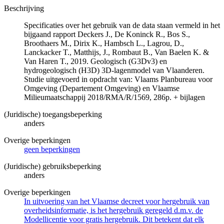
Beschrijving
Specificaties over het gebruik van de data staan vermeld in het
bijgaand rapport Deckers J., De Koninck R., Bos S.,
Broothaers M., Dirix K., Hambsch L., Lagrou, D.,
Lanckacker T., Matthijs, J., Rombaut B., Van Baelen K. &
Van Haren T., 2019. Geologisch (G3Dv3) en
hydrogeologisch (H3D) 3D-lagenmodel van Vlaanderen.
Studie uitgevoerd in opdracht van: Vlaams Planbureau voor
Omgeving (Departement Omgeving) en Vlaamse
Milieumaatschappij 2018/RMA/R/1569, 286p. + bijlagen
(Juridische) toegangsbeperking
anders
Overige beperkingen
geen beperkingen
(Juridische) gebruiksbeperking
anders
Overige beperkingen
In uitvoering van het Vlaamse decreet voor hergebruik van
overheidsinformatie, is het hergebruik geregeld d.m.v. de
Modellicentie voor gratis hergebruik. Dit betekent dat elk