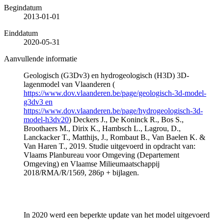
Begindatum
2013-01-01
Einddatum
2020-05-31
Aanvullende informatie
Geologisch (G3Dv3) en hydrogeologisch (H3D) 3D-
lagenmodel van Vlaanderen (
https://www.dov.vlaanderen.be/page/geologisch-3d-model-
g3dv3 en
https://www.dov.vlaanderen.be/page/hydrogeologisch-3d-
model-h3dv20
) Deckers J., De Koninck R., Bos S.,
Broothaers M., Dirix K., Hambsch L., Lagrou, D.,
Lanckacker T., Matthijs, J., Rombaut B., Van Baelen K. &
Van Haren T., 2019. Studie uitgevoerd in opdracht van:
Vlaams Planbureau voor Omgeving (Departement
Omgeving) en Vlaamse Milieumaatschappij
2018/RMA/R/1569, 286p + bijlagen.
In 2020 werd een beperkte update van het model uitgevoerd