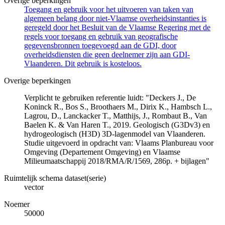
Overige beperkingen
Toegang en gebruik voor het uitvoeren van taken van
algemeen belang door niet-Vlaamse overheidsinstanties is
geregeld door het Besluit van de Vlaamse Regering met de
regels voor toegang en gebruik van geografische
gegevensbronnen toegevoegd aan de GDI, door
overheidsdiensten die geen deelnemer zijn aan GDI-
Vlaanderen. Dit gebruik is kosteloos.
Overige beperkingen
Verplicht te gebruiken referentie luidt: "Deckers J., De
Koninck R., Bos S., Broothaers M., Dirix K., Hambsch L.,
Lagrou, D., Lanckacker T., Matthijs, J., Rombaut B., Van
Baelen K. & Van Haren T., 2019. Geologisch (G3Dv3) en
hydrogeologisch (H3D) 3D-lagenmodel van Vlaanderen.
Studie uitgevoerd in opdracht van: Vlaams Planbureau voor
Omgeving (Departement Omgeving) en Vlaamse
Milieumaatschappij 2018/RMA/R/1569, 286p. + bijlagen"
Ruimtelijk schema dataset(serie)
vector
Noemer
50000