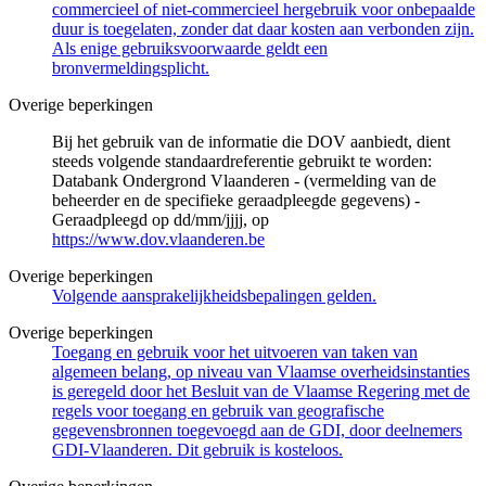
commercieel of niet-commercieel hergebruik voor onbepaalde
duur is toegelaten, zonder dat daar kosten aan verbonden zijn.
Als enige gebruiksvoorwaarde geldt een
bronvermeldingsplicht.
Overige beperkingen
Bij het gebruik van de informatie die DOV aanbiedt, dient
steeds volgende standaardreferentie gebruikt te worden:
Databank Ondergrond Vlaanderen - (vermelding van de
beheerder en de specifieke geraadpleegde gegevens) -
Geraadpleegd op dd/mm/jjjj, op
https://www.dov.vlaanderen.be
Overige beperkingen
Volgende aansprakelijkheidsbepalingen gelden.
Overige beperkingen
Toegang en gebruik voor het uitvoeren van taken van
algemeen belang, op niveau van Vlaamse overheidsinstanties
is geregeld door het Besluit van de Vlaamse Regering met de
regels voor toegang en gebruik van geografische
gegevensbronnen toegevoegd aan de GDI, door deelnemers
GDI-Vlaanderen. Dit gebruik is kosteloos.