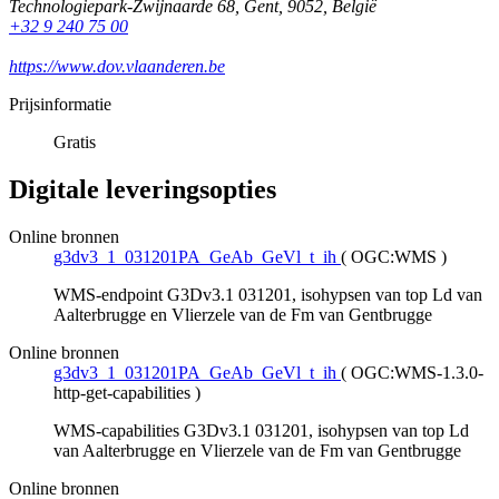
Technologiepark-Zwijnaarde 68
,
Gent
,
9052
,
België
+32 9 240 75 00
https://www.dov.vlaanderen.be
Prijsinformatie
Gratis
Digitale leveringsopties
Online bronnen
g3dv3_1_031201PA_GeAb_GeVl_t_ih
(
OGC:WMS
)
WMS-endpoint G3Dv3.1 031201, isohypsen van top Ld van
Aalterbrugge en Vlierzele van de Fm van Gentbrugge
Online bronnen
g3dv3_1_031201PA_GeAb_GeVl_t_ih
(
OGC:WMS-1.3.0-
http-get-capabilities
)
WMS-capabilities G3Dv3.1 031201, isohypsen van top Ld
van Aalterbrugge en Vlierzele van de Fm van Gentbrugge
Online bronnen