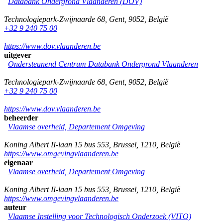
Databank Ondergrond Vlaanderen (DOV)
Technologiepark-Zwijnaarde 68
,
Gent
,
9052
,
België
+32 9 240 75 00
https://www.dov.vlaanderen.be
uitgever
Ondersteunend Centrum Databank Ondergrond Vlaanderen
Technologiepark-Zwijnaarde 68
,
Gent
,
9052
,
België
+32 9 240 75 00
https://www.dov.vlaanderen.be
beheerder
Vlaamse overheid, Departement Omgeving
Koning Albert II-laan 15 bus 553
,
Brussel
,
1210
,
België
https://www.omgevingvlaanderen.be
eigenaar
Vlaamse overheid, Departement Omgeving
Koning Albert II-laan 15 bus 553
,
Brussel
,
1210
,
België
https://www.omgevingvlaanderen.be
auteur
Vlaamse Instelling voor Technologisch Onderzoek (VITO)