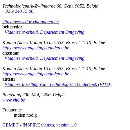
Technologiepark-Zwijnaarde 68
,
Gent
,
9052
,
België
+32 9 240 75 00
https://www.dov.vlaanderen.be
beheerder
Vlaamse overheid, Departement Omgeving
Koning Albert II-laan 15 bus 553
,
Brussel
,
1210
,
België
https://www.omgevingvlaanderen.be
eigenaar
Vlaamse overheid, Departement Omgeving
Koning Albert II-laan 15 bus 553
,
Brussel
,
1210
,
België
https://www.omgevingvlaanderen.be
auteur
Vlaamse Instelling voor Technologisch Onderzoek (VITO)
Boeretang 200
,
Mol
,
2400
,
België
www.vito.be
Frequentie
indien nodig
GEMET - INSPIRE themes, version 1.0