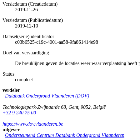
Versiedatum (Creatiedatum)
2019-11-26
Versiedatum (Publicatiedatum)
2019-12-10
Dataset(serie) identificator
c03b6525-c19c-4001-aa58-9fa861414e98
Doel van vervaardiging
De breuklijnen geven de locaties weer waar verplaatsing heeft 
Status
compleet
verdeler
Databank Ondergrond Vlaanderen (DOV)
Technologiepark-Zwijnaarde 68
,
Gent
,
9052
,
België
+32 9 240 75 00
https://www.dov.vlaanderen.be
uitgever
Ondersteunend Centrum Databank Ondergrond Vlaanderen