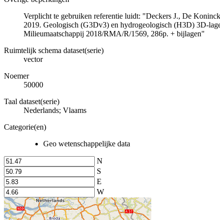
Verplicht te gebruiken referentie luidt: "Deckers J., De Koni
2019. Geologisch (G3Dv3) en hydrogeologisch (H3D) 3D-lage
Milieumaatschappij 2018/RMA/R/1569, 286p. + bijlagen"
Ruimtelijk schema dataset(serie)
vector
Noemer
50000
Taal dataset(serie)
Nederlands; Vlaams
Categorie(en)
Geo wetenschappelijke data
N
S
E
W