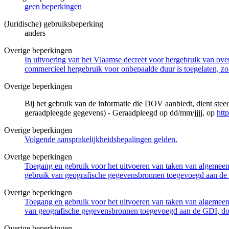
geen beperkingen
(Juridische) gebruiksbeperking
anders
Overige beperkingen
In uitvoering van het Vlaamse decreet voor hergebruik van overh
commercieel hergebruik voor onbepaalde duur is toegelaten, zo
Overige beperkingen
Bij het gebruik van de informatie die DOV aanbiedt, dient ste
geraadpleegde gegevens) - Geraadpleegd op dd/mm/jjjj, op
htt
Overige beperkingen
Volgende aansprakelijkheidsbepalingen gelden.
Overige beperkingen
Toegang en gebruik voor het uitvoeren van taken van algemeen 
gebruik van geografische gegevensbronnen toegevoegd aan de 
Overige beperkingen
Toegang en gebruik voor het uitvoeren van taken van algemeen 
van geografische gegevensbronnen toegevoegd aan de GDI, door
Overige beperkingen