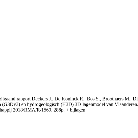
t bijgaand rapport Deckers J., De Koninck R., Bos S., Broothaers M., Di
 (G3Dv3) en hydrogeologisch (H3D) 3D-lagenmodel van Vlaanderen. S
appij 2018/RMA/R/1569, 286p. + bijlagen