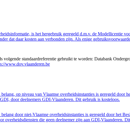
eidsinformatie, is het hergebruik geregeld d.m.v. de Modellicentie voor
nder dat daar kosten aan verbonden zijn. Als enige gebruiksvoorwaarde
eds volgende standaardreferentie gebruikt te worden: Databank Ondergr
ps://www.dov.vlaanderen.be
belang, op niveau van Vlaamse overheidsinstanties is geregeld door h
GDI, door deelnemers GDI-Vlaanderen. Dit gebruik is kosteloos.
belang door niet-Vlaamse overheidsinstanties is geregeld door het Bes
 overheidsdiensten die geen deelnemer zijn aan GDI-Vlaanderen. Dit 