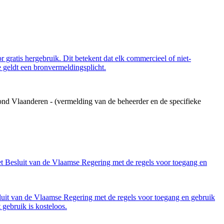
 gratis hergebruik. Dit betekent dat elk commercieel of niet-
 geldt een bronvermeldingsplicht.
ond Vlaanderen - (vermelding van de beheerder en de specifieke
et Besluit van de Vlaamse Regering met de regels voor toegang en
luit van de Vlaamse Regering met de regels voor toegang en gebruik
gebruik is kosteloos.