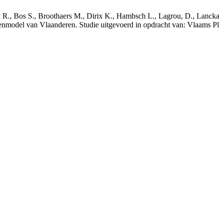
nck R., Bos S., Broothaers M., Dirix K., Hambsch L., Lagrou, D., Lanck
nmodel van Vlaanderen. Studie uitgevoerd in opdracht van: Vlaams