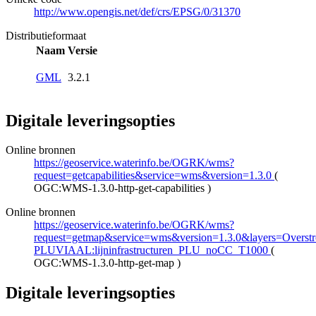
http://www.opengis.net/def/crs/EPSG/0/31370
Distributieformaat
Naam
Versie
GML
3.2.1
Digitale leveringsopties
Online bronnen
https://geoservice.waterinfo.be/OGRK/wms?
request=getcapabilities&service=wms&version=1.3.0
(
OGC:WMS-1.3.0-http-get-capabilities
)
Online bronnen
https://geoservice.waterinfo.be/OGRK/wms?
request=getmap&service=wms&version=1.3.0&layers=Overstro
PLUVIAAL:lijninfrastructuren_PLU_noCC_T1000
(
OGC:WMS-1.3.0-http-get-map
)
Digitale leveringsopties