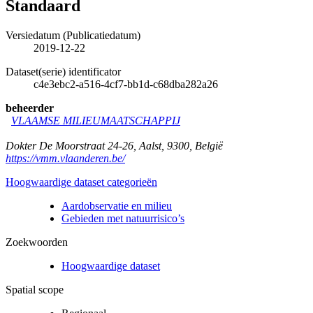
Standaard
Versiedatum (Publicatiedatum)
2019-12-22
Dataset(serie) identificator
c4e3ebc2-a516-4cf7-bb1d-c68dba282a26
beheerder
VLAAMSE MILIEUMAATSCHAPPIJ
Dokter De Moorstraat 24-26
,
Aalst
,
9300
,
België
https://vmm.vlaanderen.be/
Hoogwaardige dataset categorieën
Aardobservatie en milieu
Gebieden met natuurrisico’s
Zoekwoorden
Hoogwaardige dataset
Spatial scope