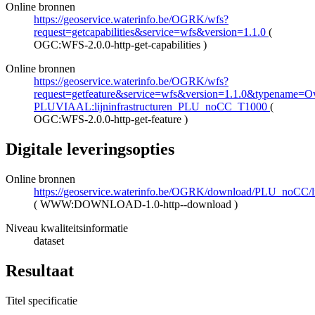
Online bronnen
https://geoservice.waterinfo.be/OGRK/wfs?
request=getcapabilities&service=wfs&version=1.1.0
(
OGC:WFS-2.0.0-http-get-capabilities
)
Online bronnen
https://geoservice.waterinfo.be/OGRK/wfs?
request=getfeature&service=wfs&version=1.1.0&typename=Ove
PLUVIAAL:lijninfrastructuren_PLU_noCC_T1000
(
OGC:WFS-2.0.0-http-get-feature
)
Digitale leveringsopties
Online bronnen
https://geoservice.waterinfo.be/OGRK/download/PLU_noCC/
(
WWW:DOWNLOAD-1.0-http--download
)
Niveau kwaliteitsinformatie
dataset
Resultaat
Titel specificatie