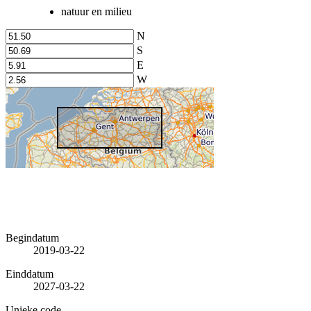
natuur en milieu
N
S
E
W
Begindatum
2019-03-22
Einddatum
2027-03-22
Unieke code