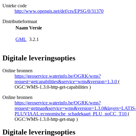
Unieke code
http://www.opengis.net/def/crs/EPSG/0/31370
Distributieformaat
Naam
Versie
GML
3.2.1
Digitale leveringsopties
Online bronnen
https://geoservice.waterinfo.be/OGRK/wms?
request=getcapabilities&service=wms&version=1.3.0
(
OGC:WMS-1.3.0-http-get-capabilities
)
Online bronnen
https://geoservice.waterinfo.be/OGRK/wms?
request=getmap&service=wms&version=1.3.0&layers=LATIS
PLUVIAAL:economische_schadekaart_PLU_noCC_T10
(
OGC:WMS-1.3.0-http-get-map
)
Digitale leveringsopties