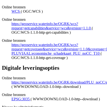
Online bronnen
WCS
(
OGC:WCS
)
Online bronnen
https://geoservice.waterinfo.be/OGRK/wcs?
request=getcapabilities&service=wcs&version=1.1.0
(
OGC:WCS-1.1.0-http-get-capabilities
)
Online bronnen
https://geoservice.waterinfo.be/OGRK/wcs?
request=getcoverage&service=wcs&version=1.1.0&coverage
PLUVIAAL:economische_schadekaart_PLU_noCC_T10
(
OGC:WCS-1.1.0-http-get-coverage
)
Digitale leveringsopties
Online bronnen
https://geoservice.waterinfo.be/OGRK/download/PLU_noC
(
WWW:DOWNLOAD-1.0-http--download
)
Online bronnen
EPSG:3035
(
WWW:DOWNLOAD-1.0-http--download
)