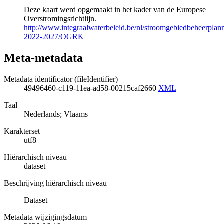
Deze kaart werd opgemaakt in het kader van de Europese
Overstromingsrichtlijn.
http://www.integraalwaterbeleid.be/nl/stroomgebiedbeheerpla
2022-2027/OGRK
Meta-metadata
Metadata identificator (fileIdentifier)
49496460-c119-11ea-ad58-00215caf2660
XML
Taal
Nederlands; Vlaams
Karakterset
utf8
Hiërarchisch niveau
dataset
Beschrijving hiërarchisch niveau
Dataset
Metadata wijzigingsdatum