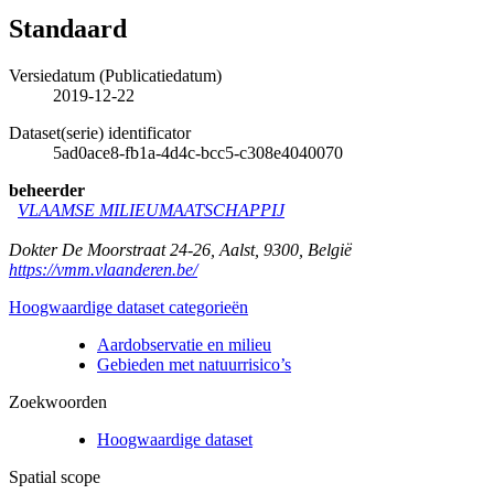
Standaard
Versiedatum (Publicatiedatum)
2019-12-22
Dataset(serie) identificator
5ad0ace8-fb1a-4d4c-bcc5-c308e4040070
beheerder
VLAAMSE MILIEUMAATSCHAPPIJ
Dokter De Moorstraat 24-26
,
Aalst
,
9300
,
België
https://vmm.vlaanderen.be/
Hoogwaardige dataset categorieën
Aardobservatie en milieu
Gebieden met natuurrisico’s
Zoekwoorden
Hoogwaardige dataset
Spatial scope