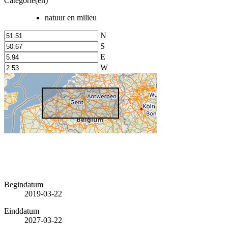
Categorie(en)
natuur en milieu
N
S
E
W
Begindatum
2019-03-22
Einddatum
2027-03-22