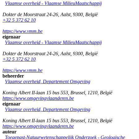
Vlaamse overheid - Vlaamse MilieuMaatschappij
Dokter de Moorstraat 24-26
,
Aalst
,
9300
,
België
+32 5 372 62 10
https://www.vmm.be
eigenaar
Vlaamse overheid - Vlaamse MilieuMaatschappij
Dokter de Moorstraat 24-26
,
Aalst
,
9300
,
België
+32 5 372 62 10
https://www.vmm.be
beheerder
Vlaamse overheid, Departement Omgeving
Koning Albert II-laan 15 bus 553
,
Brussel
,
1210
,
België
https://www.omgevingvlaanderen.be
eigenaar
Vlaamse overheid, Departement Omgeving
Koning Albert II-laan 15 bus 553
,
Brussel
,
1210
,
België
https://www.omgevingvlaanderen.be
auteur
Toegepast-Natuurwetenschappelijk Onderzoek - Geologische