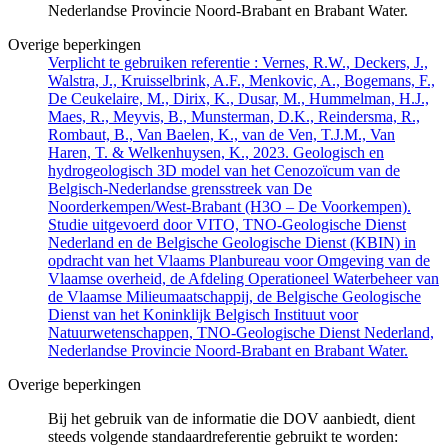
Nederlandse Provincie Noord-Brabant en Brabant Water.
Overige beperkingen
Verplicht te gebruiken referentie : Vernes, R.W., Deckers, J.,
Walstra, J., Kruisselbrink, A.F., Menkovic, A., Bogemans, F.,
De Ceukelaire, M., Dirix, K., Dusar, M., Hummelman, H.J.,
Maes, R., Meyvis, B., Munsterman, D.K., Reindersma, R.,
Rombaut, B., Van Baelen, K., van de Ven, T.J.M., Van
Haren, T. & Welkenhuysen, K., 2023. Geologisch en
hydrogeologisch 3D model van het Cenozoïcum van de
Belgisch-Nederlandse grensstreek van De
Noorderkempen/West-Brabant (H3O – De Voorkempen).
Studie uitgevoerd door VITO, TNO-Geologische Dienst
Nederland en de Belgische Geologische Dienst (KBIN) in
opdracht van het Vlaams Planbureau voor Omgeving van de
Vlaamse overheid, de Afdeling Operationeel Waterbeheer van
de Vlaamse Milieumaatschappij, de Belgische Geologische
Dienst van het Koninklijk Belgisch Instituut voor
Natuurwetenschappen, TNO-Geologische Dienst Nederland,
Nederlandse Provincie Noord-Brabant en Brabant Water.
Overige beperkingen
Bij het gebruik van de informatie die DOV aanbiedt, dient
steeds volgende standaardreferentie gebruikt te worden: