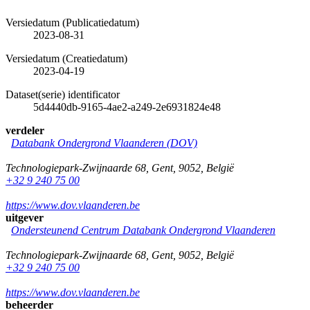
Versiedatum (Publicatiedatum)
2023-08-31
Versiedatum (Creatiedatum)
2023-04-19
Dataset(serie) identificator
5d4440db-9165-4ae2-a249-2e6931824e48
verdeler
Databank Ondergrond Vlaanderen (DOV)
Technologiepark-Zwijnaarde 68
,
Gent
,
9052
,
België
+32 9 240 75 00
https://www.dov.vlaanderen.be
uitgever
Ondersteunend Centrum Databank Ondergrond Vlaanderen
Technologiepark-Zwijnaarde 68
,
Gent
,
9052
,
België
+32 9 240 75 00
https://www.dov.vlaanderen.be
beheerder