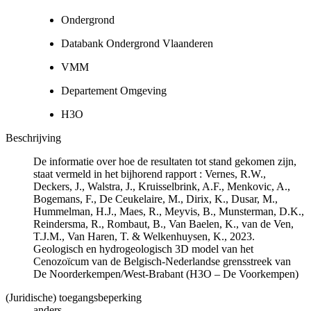
Ondergrond
Databank Ondergrond Vlaanderen
VMM
Departement Omgeving
H3O
Beschrijving
De informatie over hoe de resultaten tot stand gekomen zijn,
staat vermeld in het bijhorend rapport : Vernes, R.W.,
Deckers, J., Walstra, J., Kruisselbrink, A.F., Menkovic, A.,
Bogemans, F., De Ceukelaire, M., Dirix, K., Dusar, M.,
Hummelman, H.J., Maes, R., Meyvis, B., Munsterman, D.K.,
Reindersma, R., Rombaut, B., Van Baelen, K., van de Ven,
T.J.M., Van Haren, T. & Welkenhuysen, K., 2023.
Geologisch en hydrogeologisch 3D model van het
Cenozoïcum van de Belgisch-Nederlandse grensstreek van
De Noorderkempen/West-Brabant (H3O – De Voorkempen)
(Juridische) toegangsbeperking
anders