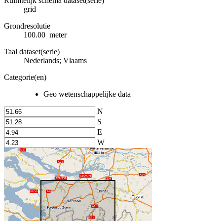
Ruimtelijk schema dataset(serie)
grid
Grondresolutie
100.00 meter
Taal dataset(serie)
Nederlands; Vlaams
Categorie(en)
Geo wetenschappelijke data
N
S
E
W