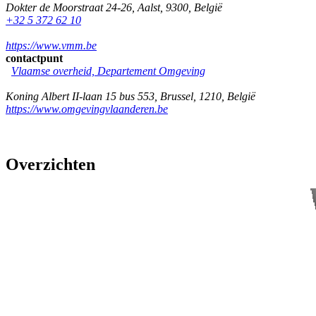
Dokter de Moorstraat 24-26
,
Aalst
,
9300
,
België
+32 5 372 62 10
https://www.vmm.be
contactpunt
Vlaamse overheid, Departement Omgeving
Koning Albert II-laan 15 bus 553
,
Brussel
,
1210
,
België
https://www.omgevingvlaanderen.be
Overzichten