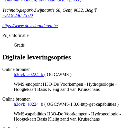
Technologiepark-Zwijnaarde 68
,
Gent
,
9052
,
België
+32 9 240 75 00
https://www.dov.vlaanderen.be
Prijsinformatie
Gratis
Digitale leveringsopties
Online bronnen
h3ovk_a0224_b
(
OGC:WMS
)
WMS-endpoint H3O-De Voorkempen - Hydrogeologie -
Hoogtekaart Basis Kleiig zand van Kruisschans
Online bronnen
h3ovk_a0224_b
(
OGC:WMS-1.3.0-http-get-capabilities
)
WMS-capabilities H3O-De Voorkempen - Hydrogeologie -
Hoogtekaart Basis Kleiig zand van Kruisschans