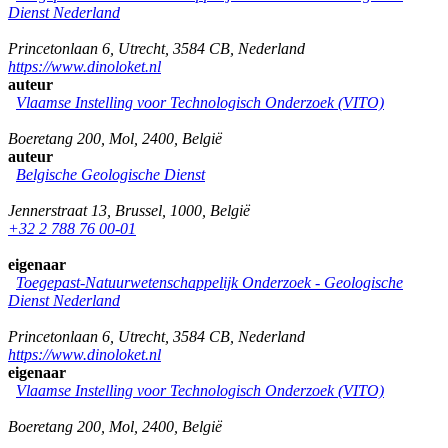
Dienst Nederland
Princetonlaan 6
,
Utrecht
,
3584 CB
,
Nederland
https://www.dinoloket.nl
auteur
Vlaamse Instelling voor Technologisch Onderzoek (VITO)
Boeretang 200
,
Mol
,
2400
,
België
auteur
Belgische Geologische Dienst
Jennerstraat 13
,
Brussel
,
1000
,
België
+32 2 788 76 00-01
eigenaar
Toegepast-Natuurwetenschappelijk Onderzoek - Geologische
Dienst Nederland
Princetonlaan 6
,
Utrecht
,
3584 CB
,
Nederland
https://www.dinoloket.nl
eigenaar
Vlaamse Instelling voor Technologisch Onderzoek (VITO)
Boeretang 200
,
Mol
,
2400
,
België