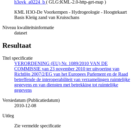
h3ovk_a0224_b
(
GLG:KML-2.0-http-get-map
)
KML H3O-De Voorkempen - Hydrogeologie - Hoogtekaart
Basis Kleiig zand van Kruisschans
Niveau kwaliteitsinformatie
dataset
Resultaat
Titel specificatie
VERORDENING (EU) Nr. 1089/2010 VAN DE
COMMISSIE van 23 november 2010 ter uitvoering van
Richtlijn 2007/2/EG van het Europees Parlement en de Raad
betreffende de interoperabiliteit van verzamelingen ruimtelijke
gegevens en van diensten met betrekking tot ruimtelijke
gegevens
Versiedatum (Publicatiedatum)
2010-12-08
Uitleg
Zie vermelde specificatie