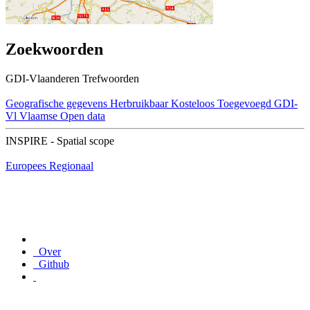
Zoekwoorden
GDI-Vlaanderen Trefwoorden
Geografische gegevens
Herbruikbaar
Kosteloos
Toegevoegd GDI-
Vl
Vlaamse Open data
INSPIRE - Spatial scope
Europees
Regionaal
Over
Github