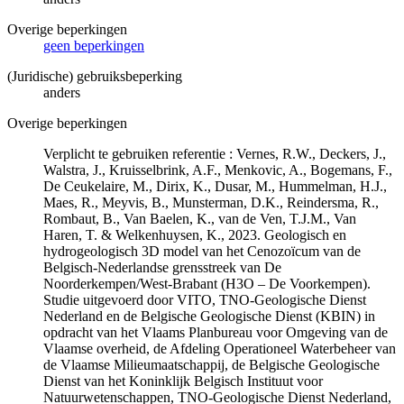
Overige beperkingen
geen beperkingen
(Juridische) gebruiksbeperking
anders
Overige beperkingen
Verplicht te gebruiken referentie : Vernes, R.W., Deckers, J.,
Walstra, J., Kruisselbrink, A.F., Menkovic, A., Bogemans, F.,
De Ceukelaire, M., Dirix, K., Dusar, M., Hummelman, H.J.,
Maes, R., Meyvis, B., Munsterman, D.K., Reindersma, R.,
Rombaut, B., Van Baelen, K., van de Ven, T.J.M., Van
Haren, T. & Welkenhuysen, K., 2023. Geologisch en
hydrogeologisch 3D model van het Cenozoïcum van de
Belgisch-Nederlandse grensstreek van De
Noorderkempen/West-Brabant (H3O – De Voorkempen).
Studie uitgevoerd door VITO, TNO-Geologische Dienst
Nederland en de Belgische Geologische Dienst (KBIN) in
opdracht van het Vlaams Planbureau voor Omgeving van de
Vlaamse overheid, de Afdeling Operationeel Waterbeheer van
de Vlaamse Milieumaatschappij, de Belgische Geologische
Dienst van het Koninklijk Belgisch Instituut voor
Natuurwetenschappen, TNO-Geologische Dienst Nederland,