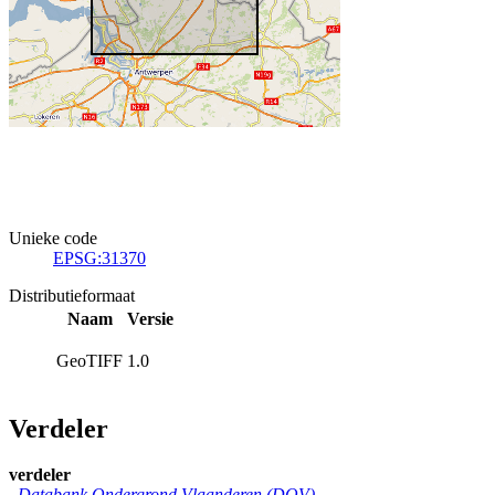
Unieke code
EPSG:31370
Distributieformaat
Naam
Versie
GeoTIFF
1.0
Verdeler
verdeler
Databank Ondergrond Vlaanderen (DOV)