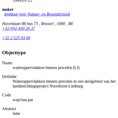
1999-01-12
maker
Instituut voor Natuur- en Bosonderzoek
Havenlaan 88 bus 73 , Brussel , 1000 , BE
+32 (0)2 430 26 37
+32 2 525 03 00
Objecttype
Naam
wateroppervlakken binnen percelen (LI)
Definitie
Wateroppervlakken binnen percelen in een deelgebied van het
landinrichtingsproject Noordoost-Limburg
Code
wap1ma.pat
Abstract
false