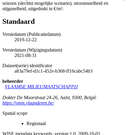
seizoen (slechtst mogelijke scenario), stroomsnelheid en
stijgsnelheid, uitgedrukt in €/m².
Standaard
Versiedatum (Publicatiedatum)
2019-12-22
Versiedatum (Wijzigingsdatum)
2021-08-31
Dataset(serie) identificator
a83a79ef-d1c1-452e-b368-ff16cabc54b3
beheerder
VLAAMSE MILIEUMAATSCHAPPIJ
Dokter De Moorstraat 24-26
,
Aalst
,
9300
,
België
https://vmm.vlaanderen.be/
Spatial scope
Regionaal
WISE metadata keywords, version 1.0, 2009-10-01