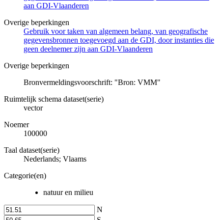
aan GDI-Vlaanderen
Overige beperkingen
Gebruik voor taken van algemeen belang, van geografische
gegevensbronnen toegevoegd aan de GDI, door instanties die
geen deelnemer zijn aan GDI-Vlaanderen
Overige beperkingen
Bronvermeldingsvoorschrift: "Bron: VMM"
Ruimtelijk schema dataset(serie)
vector
Noemer
100000
Taal dataset(serie)
Nederlands; Vlaams
Categorie(en)
natuur en milieu
N
S