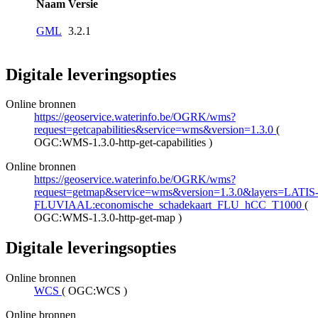
Naam
Versie
GML
3.2.1
Digitale leveringsopties
Online bronnen
https://geoservice.waterinfo.be/OGRK/wms?
request=getcapabilities&service=wms&version=1.3.0
(
OGC:WMS-1.3.0-http-get-capabilities
)
Online bronnen
https://geoservice.waterinfo.be/OGRK/wms?
request=getmap&service=wms&version=1.3.0&layers=LATIS
FLUVIAAL:economische_schadekaart_FLU_hCC_T1000
(
OGC:WMS-1.3.0-http-get-map
)
Digitale leveringsopties
Online bronnen
WCS
(
OGC:WCS
)
Online bronnen