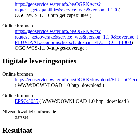
https://geoservice.waterinfo.be/OGRK/wcs?
request=getcapabilities&service=wcs&version=1.1.0
(
OGC:WCS-1.1.0-http-get-capabilities
)
Online bronnen
https://geoservice.waterinfo.be/OGRK/wcs?
request=getcoverage&service=wcs&version=1.1.0&coverage
FLUVIAAL:economische_schadekaart_FLU_hCC_T1000
(
OGC:WCS-1.1.0-http-get-coverage
)
Digitale leveringsopties
Online bronnen
https://geoservice.waterinfo.be/OGRK/download/FLU_hCC
(
WWW:DOWNLOAD-1.0-http--download
)
Online bronnen
EPSG:3035
(
WWW:DOWNLOAD-1.0-http--download
)
Niveau kwaliteitsinformatie
dataset
Resultaat