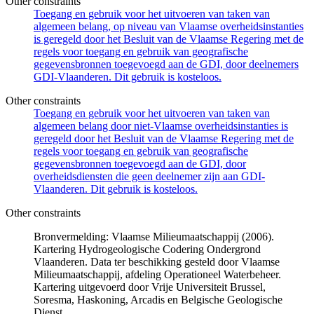
Other constraints
Toegang en gebruik voor het uitvoeren van taken van
algemeen belang, op niveau van Vlaamse overheidsinstanties
is geregeld door het Besluit van de Vlaamse Regering met de
regels voor toegang en gebruik van geografische
gegevensbronnen toegevoegd aan de GDI, door deelnemers
GDI-Vlaanderen. Dit gebruik is kosteloos.
Other constraints
Toegang en gebruik voor het uitvoeren van taken van
algemeen belang door niet-Vlaamse overheidsinstanties is
geregeld door het Besluit van de Vlaamse Regering met de
regels voor toegang en gebruik van geografische
gegevensbronnen toegevoegd aan de GDI, door
overheidsdiensten die geen deelnemer zijn aan GDI-
Vlaanderen. Dit gebruik is kosteloos.
Other constraints
Bronvermelding: Vlaamse Milieumaatschappij (2006).
Kartering Hydrogeologische Codering Ondergrond
Vlaanderen. Data ter beschikking gesteld door Vlaamse
Milieumaatschappij, afdeling Operationeel Waterbeheer.
Kartering uitgevoerd door Vrije Universiteit Brussel,
Soresma, Haskoning, Arcadis en Belgische Geologische
Dienst.