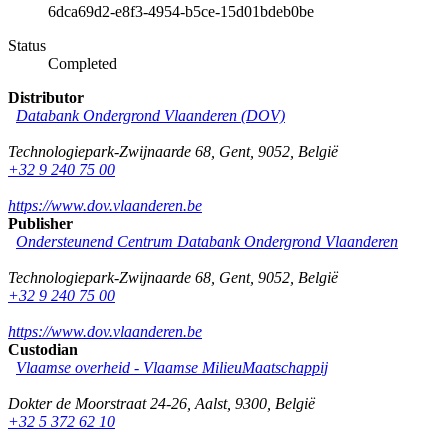
6dca69d2-e8f3-4954-b5ce-15d01bdeb0be
Status
Completed
Distributor
Databank Ondergrond Vlaanderen (DOV)
Technologiepark-Zwijnaarde 68
,
Gent
,
9052
,
België
+32 9 240 75 00
https://www.dov.vlaanderen.be
Publisher
Ondersteunend Centrum Databank Ondergrond Vlaanderen
Technologiepark-Zwijnaarde 68
,
Gent
,
9052
,
België
+32 9 240 75 00
https://www.dov.vlaanderen.be
Custodian
Vlaamse overheid - Vlaamse MilieuMaatschappij
Dokter de Moorstraat 24-26
,
Aalst
,
9300
,
België
+32 5 372 62 10