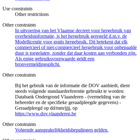
Use constraints
Other restrictions
Other constraints
In uitvoering van het Vlaamse decreet voor hergebruik van
overheidsinformatie, is het hergebruik geregeld d.m.v. de
Modellicentie voor gratis hergebruik. Dit betekent dat elk
commercieel of niet-commercieel hergebruik voor onbepaalde
duur is toegelaten, zonder dat daar kosten aan verbonden zijn.
Als enige gebruiksvoorwaarde geldt een
bronvermeldingsplicht.
Other constraints
Bij het gebruik van de informatie die DOV aanbiedt, dient
steeds volgende standaardreferentie gebruikt te worden:
Databank Ondergrond Vlaanderen - (vermelding van de
beheerder en de specifieke geraadpleegde gegevens) -
Geraadpleegd op dd/mm/jjjj, op
https://www.dov.vlaanderen.be
Other constraints
Volgende aansprakelijkheidsbepalingen gelden.