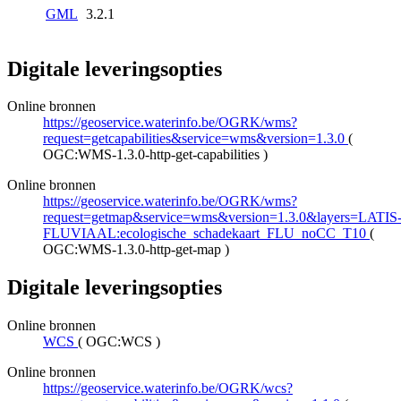
GML
3.2.1
Digitale leveringsopties
Online bronnen
https://geoservice.waterinfo.be/OGRK/wms?
request=getcapabilities&service=wms&version=1.3.0
(
OGC:WMS-1.3.0-http-get-capabilities
)
Online bronnen
https://geoservice.waterinfo.be/OGRK/wms?
request=getmap&service=wms&version=1.3.0&layers=LATIS
FLUVIAAL:ecologische_schadekaart_FLU_noCC_T10
(
OGC:WMS-1.3.0-http-get-map
)
Digitale leveringsopties
Online bronnen
WCS
(
OGC:WCS
)
Online bronnen
https://geoservice.waterinfo.be/OGRK/wcs?