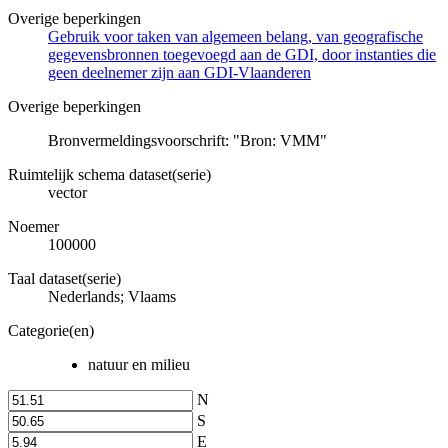
Overige beperkingen
Gebruik voor taken van algemeen belang, van geografische
gegevensbronnen toegevoegd aan de GDI, door instanties die
geen deelnemer zijn aan GDI-Vlaanderen
Overige beperkingen
Bronvermeldingsvoorschrift: "Bron: VMM"
Ruimtelijk schema dataset(serie)
vector
Noemer
100000
Taal dataset(serie)
Nederlands; Vlaams
Categorie(en)
natuur en milieu
N
S
E