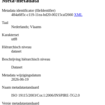
Meta-metadata
Metadata identificator (fileIdentifier)
484a685c-c119-11ea-bd20-00215caf2660
XML
Taal
Nederlands; Vlaams
Karakterset
utf8
Hiërarchisch niveau
dataset
Beschrijving hiërarchisch niveau
Dataset
Metadata wijzigingsdatum
2026-06-19
Naam metadatastandaard
ISO 19115/2003/Cor.1:2006/INSPIRE-TG2.0
Versie metadatastandaard