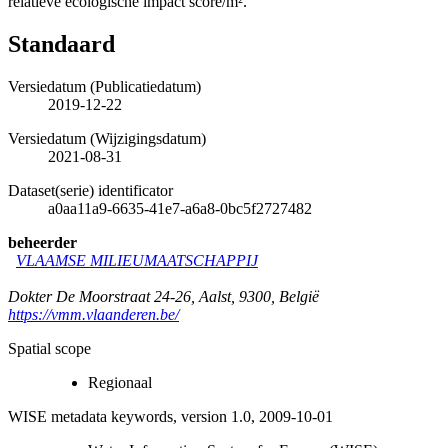
relatieve ecologische impact score/m².
Standaard
Versiedatum (Publicatiedatum)
2019-12-22
Versiedatum (Wijzigingsdatum)
2021-08-31
Dataset(serie) identificator
a0aa11a9-6635-41e7-a6a8-0bc5f2727482
beheerder
VLAAMSE MILIEUMAATSCHAPPIJ
Dokter De Moorstraat 24-26
,
Aalst
,
9300
,
België
https://vmm.vlaanderen.be/
Spatial scope
Regionaal
WISE metadata keywords, version 1.0, 2009-10-01