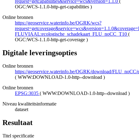
request=getcapabilities&service=wcs&version=1.1.0
(
OGC:WCS-1.1.0-http-get-capabilities
)
Online bronnen
https://geoservice.waterinfo.be/OGRK/wcs?
request=getcoverage&service=wcs&version=1.1.0&coverage
FLUVIAAL:ecologische_schadekaart_FLU_noCC_T10
(
OGC:WCS-1.1.0-http-get-coverage
)
Digitale leveringsopties
Online bronnen
https://geoservice.waterinfo.be/OGRK/download/FLU_noCC
(
WWW:DOWNLOAD-1.0-http--download
)
Online bronnen
EPSG:3035
(
WWW:DOWNLOAD-1.0-http--download
)
Niveau kwaliteitsinformatie
dataset
Resultaat
Titel specificatie