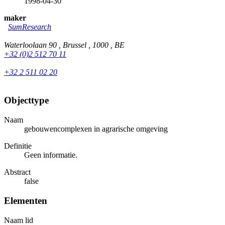
1998-04-30
maker
SumResearch
Waterloolaan 90 , Brussel , 1000 , BE
+32 (0)2 512 70 11
+32 2 511 02 20
Objecttype
Naam
gebouwencomplexen in agrarische omgeving
Definitie
Geen informatie.
Abstract
false
Elementen
Naam lid