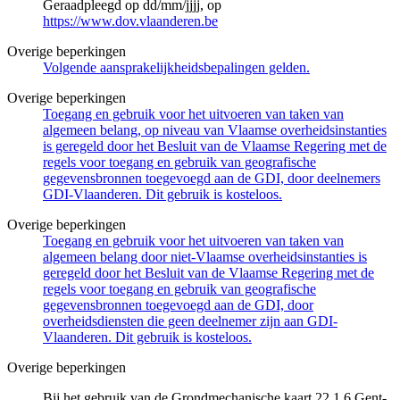
Geraadpleegd op dd/mm/jjjj, op
https://www.dov.vlaanderen.be
Overige beperkingen
Volgende aansprakelijkheidsbepalingen gelden.
Overige beperkingen
Toegang en gebruik voor het uitvoeren van taken van
algemeen belang, op niveau van Vlaamse overheidsinstanties
is geregeld door het Besluit van de Vlaamse Regering met de
regels voor toegang en gebruik van geografische
gegevensbronnen toegevoegd aan de GDI, door deelnemers
GDI-Vlaanderen. Dit gebruik is kosteloos.
Overige beperkingen
Toegang en gebruik voor het uitvoeren van taken van
algemeen belang door niet-Vlaamse overheidsinstanties is
geregeld door het Besluit van de Vlaamse Regering met de
regels voor toegang en gebruik van geografische
gegevensbronnen toegevoegd aan de GDI, door
overheidsdiensten die geen deelnemer zijn aan GDI-
Vlaanderen. Dit gebruik is kosteloos.
Overige beperkingen
Bij het gebruik van de Grondmechanische kaart 22.1.6 Gent-