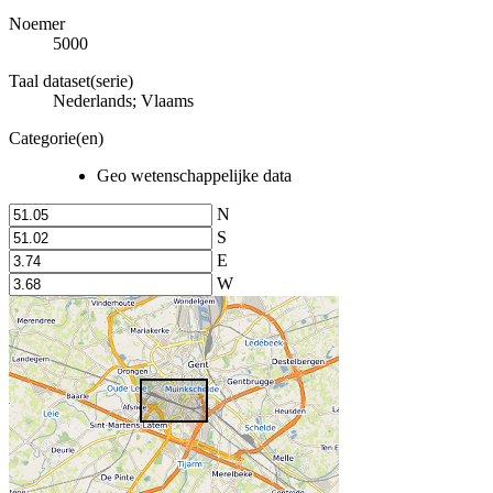
Noemer
5000
Taal dataset(serie)
Nederlands; Vlaams
Categorie(en)
Geo wetenschappelijke data
N
S
E
W