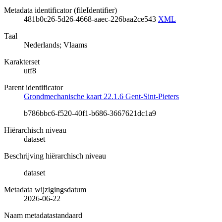
Metadata identificator (fileIdentifier)
481b0c26-5d26-4668-aaec-226baa2ce543
XML
Taal
Nederlands; Vlaams
Karakterset
utf8
Parent identificator
Grondmechanische kaart 22.1.6 Gent-Sint-Pieters
b786bbc6-f520-40f1-b686-3667621dc1a9
Hiërarchisch niveau
dataset
Beschrijving hiërarchisch niveau
dataset
Metadata wijzigingsdatum
2026-06-22
Naam metadatastandaard