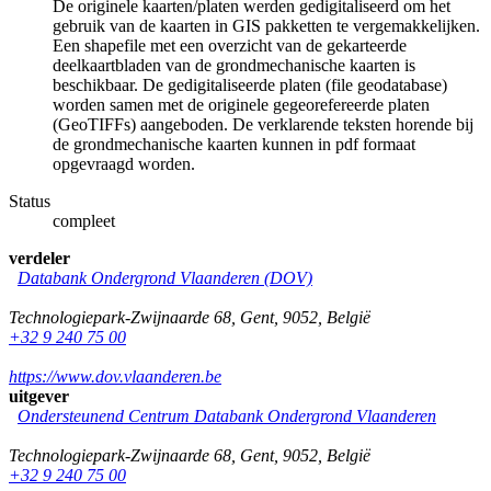
De originele kaarten/platen werden gedigitaliseerd om het
gebruik van de kaarten in GIS pakketten te vergemakkelijken.
Een shapefile met een overzicht van de gekarteerde
deelkaartbladen van de grondmechanische kaarten is
beschikbaar. De gedigitaliseerde platen (file geodatabase)
worden samen met de originele gegeorefereerde platen
(GeoTIFFs) aangeboden. De verklarende teksten horende bij
de grondmechanische kaarten kunnen in pdf formaat
opgevraagd worden.
Status
compleet
verdeler
Databank Ondergrond Vlaanderen (DOV)
Technologiepark-Zwijnaarde 68
,
Gent
,
9052
,
België
+32 9 240 75 00
https://www.dov.vlaanderen.be
uitgever
Ondersteunend Centrum Databank Ondergrond Vlaanderen
Technologiepark-Zwijnaarde 68
,
Gent
,
9052
,
België
+32 9 240 75 00