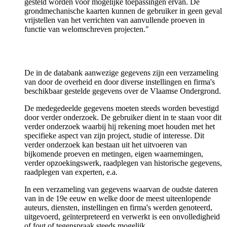
gesteld worden voor mogelijke toepassingen ervan. De
grondmechanische kaarten kunnen de gebruiker in geen geval
vrijstellen van het verrichten van aanvullende proeven in
functie van welomschreven projecten."
De in de databank aanwezige gegevens zijn een verzameling
van door de overheid en door diverse instellingen en firma's
beschikbaar gestelde gegevens over de Vlaamse Ondergrond.
De medegedeelde gegevens moeten steeds worden bevestigd
door verder onderzoek. De gebruiker dient in te staan voor dit
verder onderzoek waarbij hij rekening moet houden met het
specifieke aspect van zijn project, studie of interesse. Dit
verder onderzoek kan bestaan uit het uitvoeren van
bijkomende proeven en metingen, eigen waarnemingen,
verder opzoekingswerk, raadplegen van historische gegevens,
raadplegen van experten, e.a.
In een verzameling van gegevens waarvan de oudste dateren
van in de 19e eeuw en welke door de meest uiteenlopende
auteurs, diensten, instellingen en firma's werden genoteerd,
uitgevoerd, geïnterpreteerd en verwerkt is een onvolledigheid
of fout of tegenspraak steeds mogelijk.