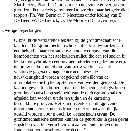
Sint-Pieters, Plaat II: Dikte van de aangevulde en vergraven
gronden, dient steeds gerefereerd te worden naar het gebruikte
rapport (Ph. Van Burm en J. Maertens onder leiding van E.
De Beer, W. De Breuck, G. De Moor en R. Tavernier).
Overige beperkingen
Quote uit de verklarende teksten bij de grondmechanische
kaarten: "De grondmechanische kaarten beantwoorden aan
een behoefte naar een samenvattende weergave van die
komponenten van het geologisch milieu die een rol spelen bij
het bodemgebruik en een invloed uitoefenen op het ontwerp,
de bouw en het onderhoud van bouwwerken. Aan de
verstrekte gegevens mag echter geen absolute
nauwkeurigheid worden toegekend omwille van de
interpolaties die bij het opstellen ervan werden gemaakt. De
kaarten geven inlichtingen over de algemene geologische en
grondmechanische gesteldheid van de ondergrond zoals ze
afgeleid kan worden uit de ten tijde van de kartering
beschikbare proeven. Het zijn dus enkel richtinggevende
documenten en de auteurs kunnen niet verantwoordelijk
gesteld worden voor mogelijke toepassingen ervan. De
grondmechanische kaarten kunnen de gebruiker in geen geval
vrijstellen van het verrichten van aanvullende proeven in
functie van welomschreven projecten."