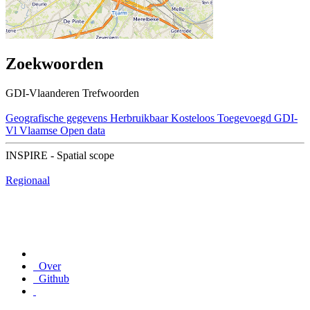
Zoekwoorden
GDI-Vlaanderen Trefwoorden
Geografische gegevens
Herbruikbaar
Kosteloos
Toegevoegd GDI-
Vl
Vlaamse Open data
INSPIRE - Spatial scope
Regionaal
Over
Github