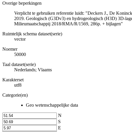
Overige beperkingen
Verplicht te gebruiken referentie luidt: "Deckers J., De Koni
2019. Geologisch (G3Dv3) en hydrogeologisch (H3D) 3D-lage
Milieumaatschappij 2018/RMA/R/1569, 286p. + bijlagen"
Ruimtelijk schema dataset(serie)
vector
Noemer
50000
Taal dataset(serie)
Nederlands; Vlaams
Karakterset
utf8
Categorie(en)
Geo wetenschappelijke data
N
S
E