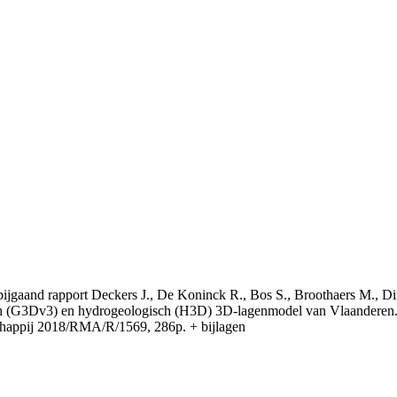
t bijgaand rapport Deckers J., De Koninck R., Bos S., Broothaers M., Di
 (G3Dv3) en hydrogeologisch (H3D) 3D-lagenmodel van Vlaanderen. S
appij 2018/RMA/R/1569, 286p. + bijlagen