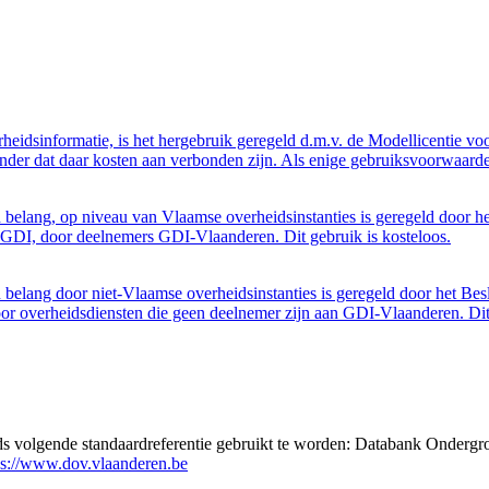
eidsinformatie, is het hergebruik geregeld d.m.v. de Modellicentie voor
nder dat daar kosten aan verbonden zijn. Als enige gebruiksvoorwaarde
belang, op niveau van Vlaamse overheidsinstanties is geregeld door h
GDI, door deelnemers GDI-Vlaanderen. Dit gebruik is kosteloos.
belang door niet-Vlaamse overheidsinstanties is geregeld door het Bes
 overheidsdiensten die geen deelnemer zijn aan GDI-Vlaanderen. Dit 
eds volgende standaardreferentie gebruikt te worden: Databank Ondergr
ps://www.dov.vlaanderen.be