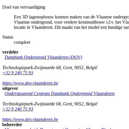
Doel van vervaardiging
Een 3D lagenopbouw kunnen maken van de Vlaamse ondergrond,
Vlaamse ondergrond, voor verdere kennisuitbouw i.f.v. het Vl
locatie in Vlaanderen. Dit maakt van het model een handige 
Status
compleet
verdeler
Databank Ondergrond Vlaanderen (DOV)
Technologiepark-Zwijnaarde 68
,
Gent
,
9052
,
België
+32 9 240 75 93
https://www.dov.vlaanderen.be
uitgever
Ondersteunend Centrum Databank Ondergrond Vlaanderen
Technologiepark-Zwijnaarde 68
,
Gent
,
9052
,
België
+32 9 240 75 93
https://www.dov.vlaanderen.be
beheerder