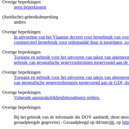
Overige beperkingen
geen beperkingen
(Juridische) gebruiksbeperking
anders
Overige beperkingen
In uitvoering van het Vlaamse decreet voor hergebruik van overh
commercieel hergebruik voor onbepaalde duur is toegelaten, zo
Overige beperkingen
Toegang en gebruik voor het uitvoeren van taken van algemeen 
gebruik van geografische gegevensbronnen toegevoegd aan de 
Overige beperkingen
Toegang en gebruik voor het uitvoeren van taken van algemeen 
van geografische gegevensbronnen toegevoegd aan de GDI, door
Overige beperkingen
Volgende aansprakelijkheidsbepalingen gelden.
Overige beperkingen
Bij het gebruik van de informatie die DOV aanbiedt, dient ste
geraadpleegde gegevens) - Geraadpleegd op dd/mm/jjjj, op
htt