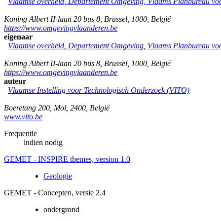
Vlaamse overheid, Departement Omgeving, Vlaams Planbureau v
Koning Albert II-laan 20 bus 8
,
Brussel
,
1000
,
België
https://www.omgevingvlaanderen.be
eigenaar
Vlaamse overheid, Departement Omgeving, Vlaams Planbureau v
Koning Albert II-laan 20 bus 8
,
Brussel
,
1000
,
België
https://www.omgevingvlaanderen.be
auteur
Vlaamse Instelling voor Technologisch Onderzoek (VITO)
Boeretang 200
,
Mol
,
2400
,
België
www.vito.be
Frequentie
indien nodig
GEMET - INSPIRE themes, version 1.0
Geologie
GEMET - Concepten, versie 2.4
ondergrond