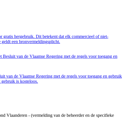
 gratis hergebruik. Dit betekent dat elk commercieel of niet-
 geldt een bronvermeldingsplicht.
et Besluit van de Vlaamse Regering met de regels voor toegang en
luit van de Vlaamse Regering met de regels voor toegang en gebruik
gebruik is kosteloos.
ond Vlaanderen - (vermelding van de beheerder en de specifieke