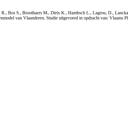
nck R., Bos S., Broothaers M., Dirix K., Hambsch L., Lagrou, D., Lanck
nmodel van Vlaanderen. Studie uitgevoerd in opdracht van: Vlaams