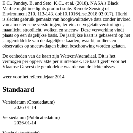
E.C., Pandey, B. and Seto, K.C., et al. (2018). NASA's Black
Marble nighttime lights product suite. Remote Sensing of
Environment 210, 113-143. doi:10.1016/j.rse.2018.03.017). Hierbij
is slechts gebruik gemaakt van hoogkwalitatieve data zonder invloed
van atmosferische verstoringen, terrein- en vegetatieverstoringen,
maanlicht, strooilicht, wolken en sneeuw. Deze verwerking vindt
plaats op een dagelijkse basis. De jaarlijkse kaart is gebaseerd op het
jaargemiddelde van de dagelijkse kaarten, waarbij outliers en
observaties op sneeuwdagen buiten beschouwing worden gelaten.
De eenheden van de kaart zijn Watt/cm²/steradiaal. Dit is het
vermogen per oppervlakte per ruimtehoek. De kaart geeft voor het
Vlaamse Gewest de gemiddelde waarde van de lichtemisses
weer voor het referentiejaar 2014.
Standaard
Versiedatum (Creatiedatum)
2026-01-14
Versiedatum (Publicatiedatum)
2026-01-14
Versie dataset(serie)