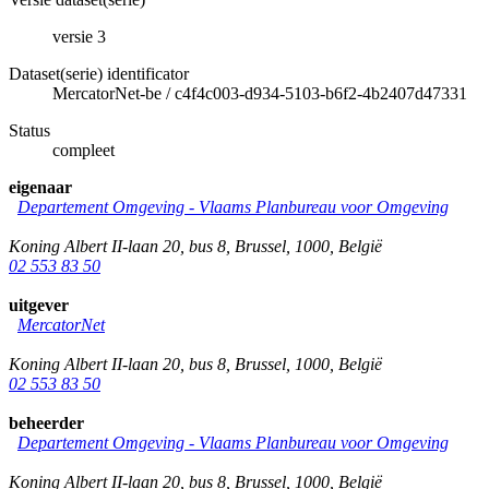
versie 3
Dataset(serie) identificator
MercatorNet-be
/
c4f4c003-d934-5103-b6f2-4b2407d47331
Status
compleet
eigenaar
Departement Omgeving - Vlaams Planbureau voor Omgeving
Koning Albert II-laan 20, bus 8
,
Brussel
,
1000
,
België
02 553 83 50
uitgever
MercatorNet
Koning Albert II-laan 20, bus 8
,
Brussel
,
1000
,
België
02 553 83 50
beheerder
Departement Omgeving - Vlaams Planbureau voor Omgeving
Koning Albert II-laan 20, bus 8
,
Brussel
,
1000
,
België