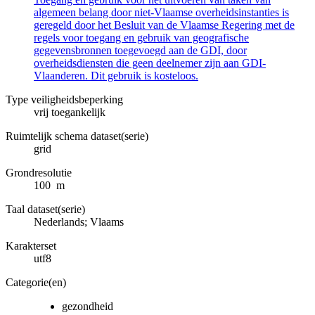
algemeen belang door niet-Vlaamse overheidsinstanties is
geregeld door het Besluit van de Vlaamse Regering met de
regels voor toegang en gebruik van geografische
gegevensbronnen toegevoegd aan de GDI, door
overheidsdiensten die geen deelnemer zijn aan GDI-
Vlaanderen. Dit gebruik is kosteloos.
Type veiligheidsbeperking
vrij toegankelijk
Ruimtelijk schema dataset(serie)
grid
Grondresolutie
100 m
Taal dataset(serie)
Nederlands; Vlaams
Karakterset
utf8
Categorie(en)
gezondheid