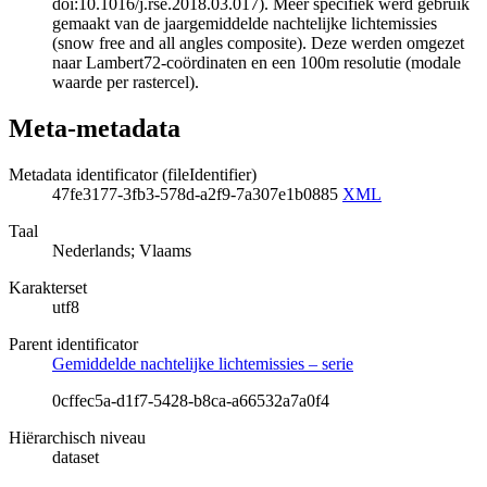
doi:10.1016/j.rse.2018.03.017). Meer specifiek werd gebruik
gemaakt van de jaargemiddelde nachtelijke lichtemissies
(snow free and all angles composite). Deze werden omgezet
naar Lambert72-coördinaten en een 100m resolutie (modale
waarde per rastercel).
Meta-metadata
Metadata identificator (fileIdentifier)
47fe3177-3fb3-578d-a2f9-7a307e1b0885
XML
Taal
Nederlands; Vlaams
Karakterset
utf8
Parent identificator
Gemiddelde nachtelijke lichtemissies – serie
0cffec5a-d1f7-5428-b8ca-a66532a7a0f4
Hiërarchisch niveau
dataset