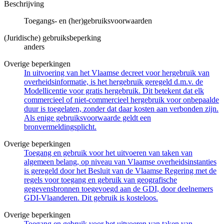
Beschrijving
Toegangs- en (her)gebruiksvoorwaarden
(Juridische) gebruiksbeperking
anders
Overige beperkingen
In uitvoering van het Vlaamse decreet voor hergebruik van
overheidsinformatie, is het hergebruik geregeld d.m.v. de
Modellicentie voor gratis hergebruik. Dit betekent dat elk
commercieel of niet-commercieel hergebruik voor onbepaalde
duur is toegelaten, zonder dat daar kosten aan verbonden zijn.
Als enige gebruiksvoorwaarde geldt een
bronvermeldingsplicht.
Overige beperkingen
Toegang en gebruik voor het uitvoeren van taken van
algemeen belang, op niveau van Vlaamse overheidsinstanties
is geregeld door het Besluit van de Vlaamse Regering met de
regels voor toegang en gebruik van geografische
gegevensbronnen toegevoegd aan de GDI, door deelnemers
GDI-Vlaanderen. Dit gebruik is kosteloos.
Overige beperkingen
Toegang en gebruik voor het uitvoeren van taken van