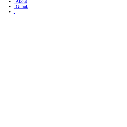
About
Github