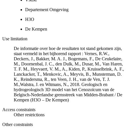
Departement Omgeving
H3O
De Kempen
Use limitation
De informatie over hoe de resultaten tot stand gekomen zijn,
staat vermeld in het bijhorend rapport : Vernes, R.W.,
Deckers, J., Bakker, M. A. J., Bogemans, F., De Ceukelaire,
M., Doornenbal, J. C., den Dulk, M., Dusar, M., Van Haren,
T. F. M., Heyvaert, V. M., A., Kiden, P., Kruisselbrink, A. F.,
Lanckacker, T., Menkovic, A., Meyvis, B., Munsterman, D.
K., Reindersma, R., ten Veen, J. H., van de Ven, T. J.
M.,Walstra, J. en Witmans, N., 2018. Geologisch en
hydrogeologisch 3D model van het Cenozoïcum van de
Belgisch-Nederlandse grensstreek van Midden-Brabant / De
Kempen (H3O – De Kempen)
Access constraints
Other restrictions
Other constraints