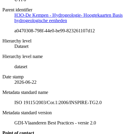
Parent identifier
H3O-De Kempen - Hydrogeologie- Hoogtekaarten Basis
hydrogeologische eenheden
a0470308-798f-44e0-be99-823261107d12
Hierarchy level
Dataset
Hierarchy level name
dataset
Date stamp
2026-06-22
Metadata standard name
ISO 19115/2003/Cor.1:2006/INSPIRE-TG2.0
Metadata standard version
GDI-Vlaanderen Best Practices - versie 2.0
Point of contact