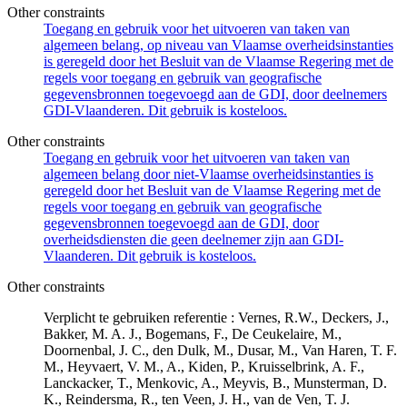
Other constraints
Toegang en gebruik voor het uitvoeren van taken van
algemeen belang, op niveau van Vlaamse overheidsinstanties
is geregeld door het Besluit van de Vlaamse Regering met de
regels voor toegang en gebruik van geografische
gegevensbronnen toegevoegd aan de GDI, door deelnemers
GDI-Vlaanderen. Dit gebruik is kosteloos.
Other constraints
Toegang en gebruik voor het uitvoeren van taken van
algemeen belang door niet-Vlaamse overheidsinstanties is
geregeld door het Besluit van de Vlaamse Regering met de
regels voor toegang en gebruik van geografische
gegevensbronnen toegevoegd aan de GDI, door
overheidsdiensten die geen deelnemer zijn aan GDI-
Vlaanderen. Dit gebruik is kosteloos.
Other constraints
Verplicht te gebruiken referentie : Vernes, R.W., Deckers, J.,
Bakker, M. A. J., Bogemans, F., De Ceukelaire, M.,
Doornenbal, J. C., den Dulk, M., Dusar, M., Van Haren, T. F.
M., Heyvaert, V. M., A., Kiden, P., Kruisselbrink, A. F.,
Lanckacker, T., Menkovic, A., Meyvis, B., Munsterman, D.
K., Reindersma, R., ten Veen, J. H., van de Ven, T. J.