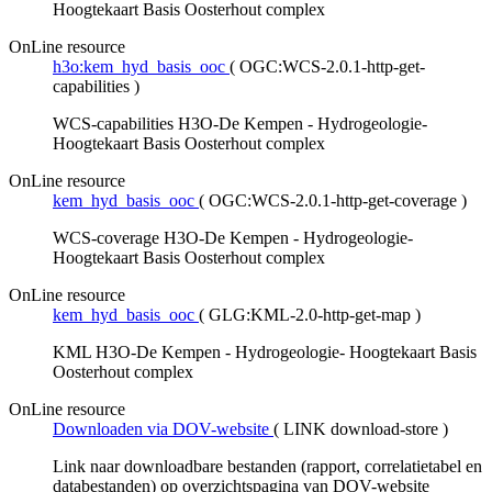
Hoogtekaart Basis Oosterhout complex
OnLine resource
h3o:kem_hyd_basis_ooc
(
OGC:WCS-2.0.1-http-get-
capabilities
)
WCS-capabilities H3O-De Kempen - Hydrogeologie-
Hoogtekaart Basis Oosterhout complex
OnLine resource
kem_hyd_basis_ooc
(
OGC:WCS-2.0.1-http-get-coverage
)
WCS-coverage H3O-De Kempen - Hydrogeologie-
Hoogtekaart Basis Oosterhout complex
OnLine resource
kem_hyd_basis_ooc
(
GLG:KML-2.0-http-get-map
)
KML H3O-De Kempen - Hydrogeologie- Hoogtekaart Basis
Oosterhout complex
OnLine resource
Downloaden via DOV-website
(
LINK download-store
)
Link naar downloadbare bestanden (rapport, correlatietabel en
databestanden) op overzichtspagina van DOV-website