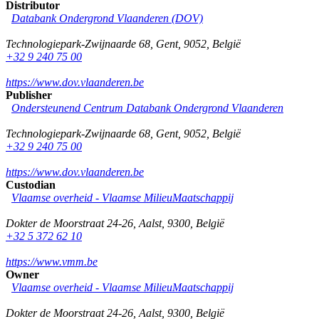
Distributor
Databank Ondergrond Vlaanderen (DOV)
Technologiepark-Zwijnaarde 68
,
Gent
,
9052
,
België
+32 9 240 75 00
https://www.dov.vlaanderen.be
Publisher
Ondersteunend Centrum Databank Ondergrond Vlaanderen
Technologiepark-Zwijnaarde 68
,
Gent
,
9052
,
België
+32 9 240 75 00
https://www.dov.vlaanderen.be
Custodian
Vlaamse overheid - Vlaamse MilieuMaatschappij
Dokter de Moorstraat 24-26
,
Aalst
,
9300
,
België
+32 5 372 62 10
https://www.vmm.be
Owner
Vlaamse overheid - Vlaamse MilieuMaatschappij
Dokter de Moorstraat 24-26
,
Aalst
,
9300
,
België