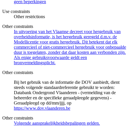
geen beperkingen
Use constraints
Other restrictions
Other constraints
In uitvoering van het Vlaamse decreet voor hergebruik van
overheidsinformatie, is het hergebruik geregeld d.m.v. de
Modellicentie voor gratis hergebruik. Dit betekent dat elk
commercieel of niet-commercieel hergebruik voor onbepaalde
duur is toegelaten, zonder dat daar kosten aan verbonden zijn.
Als enige gebruiksvoorwaarde geldt een
bronvermeldingsplicht.
Other constraints
Bij het gebruik van de informatie die DOV aanbiedt, dient
steeds volgende standaardreferentie gebruikt te worden:
Databank Ondergrond Vlaanderen - (vermelding van de
beheerder en de specifieke geraadpleegde gegevens) -
Geraadpleegd op dd/mm/jjjj, op
https://www.dov.vlaanderen.be
Other constraints
Volgende aansprakelijkheidsbepalingen gelden.