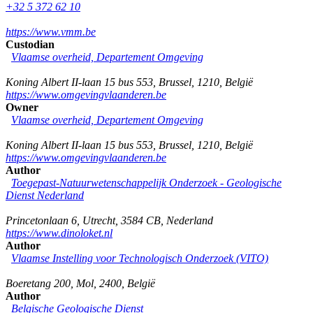
+32 5 372 62 10
https://www.vmm.be
Custodian
Vlaamse overheid, Departement Omgeving
Koning Albert II-laan 15 bus 553
,
Brussel
,
1210
,
België
https://www.omgevingvlaanderen.be
Owner
Vlaamse overheid, Departement Omgeving
Koning Albert II-laan 15 bus 553
,
Brussel
,
1210
,
België
https://www.omgevingvlaanderen.be
Author
Toegepast-Natuurwetenschappelijk Onderzoek - Geologische
Dienst Nederland
Princetonlaan 6
,
Utrecht
,
3584 CB
,
Nederland
https://www.dinoloket.nl
Author
Vlaamse Instelling voor Technologisch Onderzoek (VITO)
Boeretang 200
,
Mol
,
2400
,
België
Author
Belgische Geologische Dienst