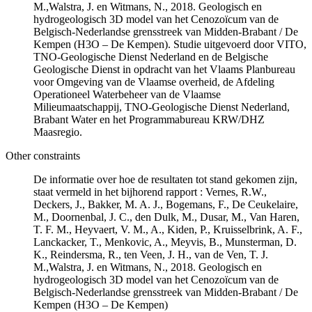
M.,Walstra, J. en Witmans, N., 2018. Geologisch en
hydrogeologisch 3D model van het Cenozoïcum van de
Belgisch-Nederlandse grensstreek van Midden-Brabant / De
Kempen (H3O – De Kempen). Studie uitgevoerd door VITO,
TNO-Geologische Dienst Nederland en de Belgische
Geologische Dienst in opdracht van het Vlaams Planbureau
voor Omgeving van de Vlaamse overheid, de Afdeling
Operationeel Waterbeheer van de Vlaamse
Milieumaatschappij, TNO-Geologische Dienst Nederland,
Brabant Water en het Programmabureau KRW/DHZ
Maasregio.
Other constraints
De informatie over hoe de resultaten tot stand gekomen zijn,
staat vermeld in het bijhorend rapport : Vernes, R.W.,
Deckers, J., Bakker, M. A. J., Bogemans, F., De Ceukelaire,
M., Doornenbal, J. C., den Dulk, M., Dusar, M., Van Haren,
T. F. M., Heyvaert, V. M., A., Kiden, P., Kruisselbrink, A. F.,
Lanckacker, T., Menkovic, A., Meyvis, B., Munsterman, D.
K., Reindersma, R., ten Veen, J. H., van de Ven, T. J.
M.,Walstra, J. en Witmans, N., 2018. Geologisch en
hydrogeologisch 3D model van het Cenozoïcum van de
Belgisch-Nederlandse grensstreek van Midden-Brabant / De
Kempen (H3O – De Kempen)