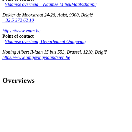
Vlaamse overheid - Vlaamse MilieuMaatschappij
Dokter de Moorstraat 24-26
,
Aalst
,
9300
,
België
+32 5 372 62 10
https://www.vmm.be
Point of contact
Vlaamse overheid, Departement Omgeving
Koning Albert II-laan 15 bus 553
,
Brussel
,
1210
,
België
https://www.omgevingvlaanderen.be
Overviews