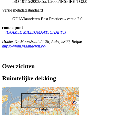
ISO 19115/2003/Cor.1:2006/INSPIRE-TG2.0
Versie metadatastandaard
GDI-Vlaanderen Best Practices - versie 2.0
contactpunt
VLAAMSE MILIEUMAATSCHAPPIJ
Dokter De Moorstraat 24-26
,
Aalst
,
9300
,
België
https://vmm.vlaanderen.be/
Overzichten
Ruimtelijke dekking