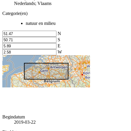
Nederlands; Vlaams
Categorie(en)
natuur en milieu
N
S
E
W
Begindatum
2019-03-22