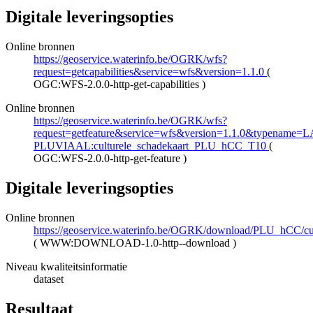
Digitale leveringsopties
Online bronnen
https://geoservice.waterinfo.be/OGRK/wfs?
request=getcapabilities&service=wfs&version=1.1.0
(
OGC:WFS-2.0.0-http-get-capabilities
)
Online bronnen
https://geoservice.waterinfo.be/OGRK/wfs?
request=getfeature&service=wfs&version=1.1.0&typename=L
PLUVIAAL:culturele_schadekaart_PLU_hCC_T10
(
OGC:WFS-2.0.0-http-get-feature
)
Digitale leveringsopties
Online bronnen
https://geoservice.waterinfo.be/OGRK/download/PLU_hCC/
(
WWW:DOWNLOAD-1.0-http--download
)
Niveau kwaliteitsinformatie
dataset
Resultaat