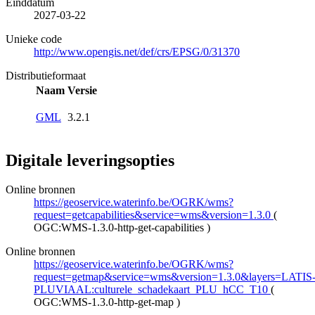
Einddatum
2027-03-22
Unieke code
http://www.opengis.net/def/crs/EPSG/0/31370
Distributieformaat
Naam
Versie
GML
3.2.1
Digitale leveringsopties
Online bronnen
https://geoservice.waterinfo.be/OGRK/wms?
request=getcapabilities&service=wms&version=1.3.0
(
OGC:WMS-1.3.0-http-get-capabilities
)
Online bronnen
https://geoservice.waterinfo.be/OGRK/wms?
request=getmap&service=wms&version=1.3.0&layers=LATIS
PLUVIAAL:culturele_schadekaart_PLU_hCC_T10
(
OGC:WMS-1.3.0-http-get-map
)