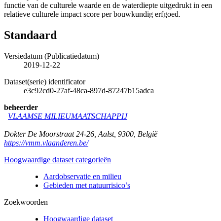
functie van de culturele waarde en de waterdiepte uitgedrukt in een
relatieve culturele impact score per bouwkundig erfgoed.
Standaard
Versiedatum (Publicatiedatum)
2019-12-22
Dataset(serie) identificator
e3c92cd0-27af-48ca-897d-87247b15adca
beheerder
VLAAMSE MILIEUMAATSCHAPPIJ
Dokter De Moorstraat 24-26
,
Aalst
,
9300
,
België
https://vmm.vlaanderen.be/
Hoogwaardige dataset categorieën
Aardobservatie en milieu
Gebieden met natuurrisico’s
Zoekwoorden
Hoogwaardige dataset