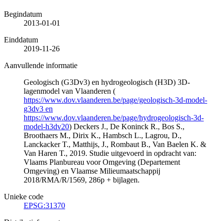
Begindatum
2013-01-01
Einddatum
2019-11-26
Aanvullende informatie
Geologisch (G3Dv3) en hydrogeologisch (H3D) 3D-
lagenmodel van Vlaanderen (
https://www.dov.vlaanderen.be/page/geologisch-3d-model-
g3dv3 en
https://www.dov.vlaanderen.be/page/hydrogeologisch-3d-
model-h3dv20
) Deckers J., De Koninck R., Bos S.,
Broothaers M., Dirix K., Hambsch L., Lagrou, D.,
Lanckacker T., Matthijs, J., Rombaut B., Van Baelen K. &
Van Haren T., 2019. Studie uitgevoerd in opdracht van:
Vlaams Planbureau voor Omgeving (Departement
Omgeving) en Vlaamse Milieumaatschappij
2018/RMA/R/1569, 286p + bijlagen.
Unieke code
EPSG:31370