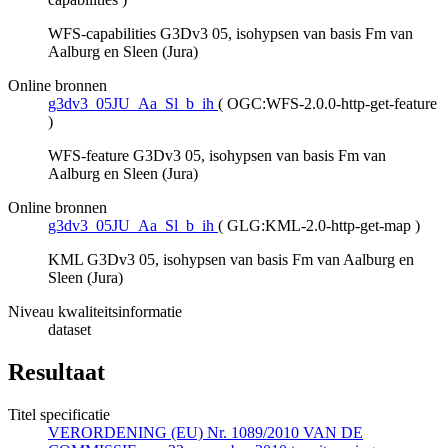
WFS-capabilities G3Dv3 05, isohypsen van basis Fm van
Aalburg en Sleen (Jura)
Online bronnen
g3dv3_05JU_Aa_Sl_b_ih
(
OGC:WFS-2.0.0-http-get-feature
)
WFS-feature G3Dv3 05, isohypsen van basis Fm van
Aalburg en Sleen (Jura)
Online bronnen
g3dv3_05JU_Aa_Sl_b_ih
(
GLG:KML-2.0-http-get-map
)
KML G3Dv3 05, isohypsen van basis Fm van Aalburg en
Sleen (Jura)
Niveau kwaliteitsinformatie
dataset
Resultaat
Titel specificatie
VERORDENING (EU) Nr. 1089/2010 VAN DE