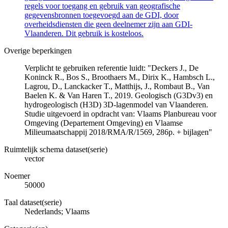
regels voor toegang en gebruik van geografische
gegevensbronnen toegevoegd aan de GDI, door
overheidsdiensten die geen deelnemer zijn aan GDI-
Vlaanderen. Dit gebruik is kosteloos.
Overige beperkingen
Verplicht te gebruiken referentie luidt: "Deckers J., De
Koninck R., Bos S., Broothaers M., Dirix K., Hambsch L.,
Lagrou, D., Lanckacker T., Matthijs, J., Rombaut B., Van
Baelen K. & Van Haren T., 2019. Geologisch (G3Dv3) en
hydrogeologisch (H3D) 3D-lagenmodel van Vlaanderen.
Studie uitgevoerd in opdracht van: Vlaams Planbureau voor
Omgeving (Departement Omgeving) en Vlaamse
Milieumaatschappij 2018/RMA/R/1569, 286p. + bijlagen"
Ruimtelijk schema dataset(serie)
vector
Noemer
50000
Taal dataset(serie)
Nederlands; Vlaams