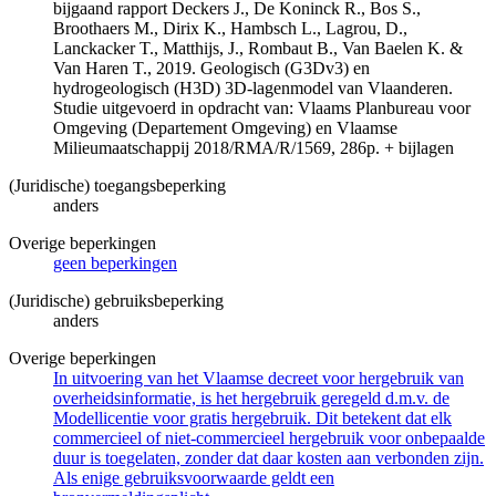
bijgaand rapport Deckers J., De Koninck R., Bos S.,
Broothaers M., Dirix K., Hambsch L., Lagrou, D.,
Lanckacker T., Matthijs, J., Rombaut B., Van Baelen K. &
Van Haren T., 2019. Geologisch (G3Dv3) en
hydrogeologisch (H3D) 3D-lagenmodel van Vlaanderen.
Studie uitgevoerd in opdracht van: Vlaams Planbureau voor
Omgeving (Departement Omgeving) en Vlaamse
Milieumaatschappij 2018/RMA/R/1569, 286p. + bijlagen
(Juridische) toegangsbeperking
anders
Overige beperkingen
geen beperkingen
(Juridische) gebruiksbeperking
anders
Overige beperkingen
In uitvoering van het Vlaamse decreet voor hergebruik van
overheidsinformatie, is het hergebruik geregeld d.m.v. de
Modellicentie voor gratis hergebruik. Dit betekent dat elk
commercieel of niet-commercieel hergebruik voor onbepaalde
duur is toegelaten, zonder dat daar kosten aan verbonden zijn.
Als enige gebruiksvoorwaarde geldt een