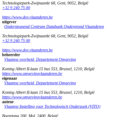
Technologiepark-Zwijnaarde 68
,
Gent
,
9052
,
België
+32 9 240 75 00
https://www.dov.vlaanderen.be
uitgever
Ondersteunend Centrum Databank Ondergrond Vlaanderen
Technologiepark-Zwijnaarde 68
,
Gent
,
9052
,
België
+32 9 240 75 00
https://www.dov.vlaanderen.be
beheerder
Vlaamse overheid, Departement Omgeving
Koning Albert II-laan 15 bus 553
,
Brussel
,
1210
,
België
https://www.omgevingvlaanderen.be
eigenaar
Vlaamse overheid, Departement Omgeving
Koning Albert II-laan 15 bus 553
,
Brussel
,
1210
,
België
https://www.omgevingvlaanderen.be
auteur
Vlaamse Instelling voor Technologisch Onderzoek (VITO)
Boeretang 200
,
Mol
,
2400
,
België