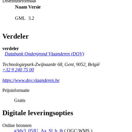
Distributieformaat
Naam
Versie
GML
3.2
Verdeler
verdeler
Databank Ondergrond Vlaanderen (DOV)
Technologiepark-Zwijnaarde 68
,
Gent
,
9052
,
België
+32 9 240 75 00
https://www.dov.vlaanderen.be
Prijsinformatie
Gratis
Digitale leveringsopties
Online bronnen
g3dv3_05JU_Aa_Sl_b_ih
(
OGC:WMS
)