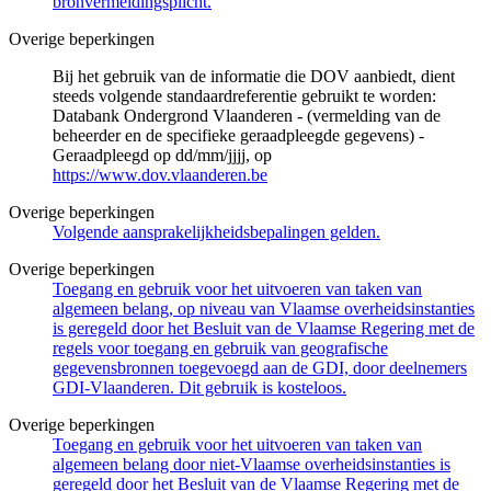
bronvermeldingsplicht.
Overige beperkingen
Bij het gebruik van de informatie die DOV aanbiedt, dient
steeds volgende standaardreferentie gebruikt te worden:
Databank Ondergrond Vlaanderen - (vermelding van de
beheerder en de specifieke geraadpleegde gegevens) -
Geraadpleegd op dd/mm/jjjj, op
https://www.dov.vlaanderen.be
Overige beperkingen
Volgende aansprakelijkheidsbepalingen gelden.
Overige beperkingen
Toegang en gebruik voor het uitvoeren van taken van
algemeen belang, op niveau van Vlaamse overheidsinstanties
is geregeld door het Besluit van de Vlaamse Regering met de
regels voor toegang en gebruik van geografische
gegevensbronnen toegevoegd aan de GDI, door deelnemers
GDI-Vlaanderen. Dit gebruik is kosteloos.
Overige beperkingen
Toegang en gebruik voor het uitvoeren van taken van
algemeen belang door niet-Vlaamse overheidsinstanties is
geregeld door het Besluit van de Vlaamse Regering met de