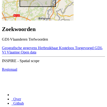
Zoekwoorden
GDI-Vlaanderen Trefwoorden
Geografische gegevens
Herbruikbaar
Kosteloos
Toegevoegd GDI-
Vl
Vlaamse Open data
INSPIRE - Spatial scope
Regionaal
Over
Github