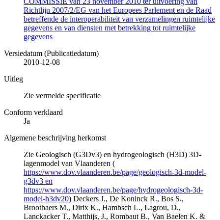
COMMISSIE van 23 november 2010 ter uitvoering van
Richtlijn 2007/2/EG van het Europees Parlement en de Raad
betreffende de interoperabiliteit van verzamelingen ruimtelijke
gegevens en van diensten met betrekking tot ruimtelijke
gegevens
Versiedatum (Publicatiedatum)
2010-12-08
Uitleg
Zie vermelde specificatie
Conform verklaard
Ja
Algemene beschrijving herkomst
Zie Geologisch (G3Dv3) en hydrogeologisch (H3D) 3D-
lagenmodel van Vlaanderen (
https://www.dov.vlaanderen.be/page/geologisch-3d-model-
g3dv3 en
https://www.dov.vlaanderen.be/page/hydrogeologisch-3d-
model-h3dv20
) Deckers J., De Koninck R., Bos S.,
Broothaers M., Dirix K., Hambsch L., Lagrou, D.,
Lanckacker T., Matthijs, J., Rombaut B., Van Baelen K. &