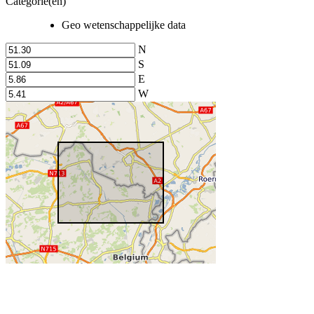
Categorie(en)
Geo wetenschappelijke data
N
S
E
W