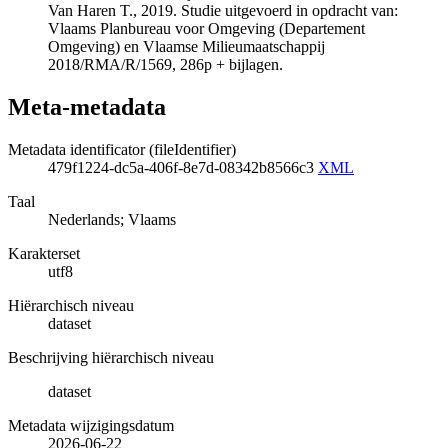
Van Haren T., 2019. Studie uitgevoerd in opdracht van:
Vlaams Planbureau voor Omgeving (Departement
Omgeving) en Vlaamse Milieumaatschappij
2018/RMA/R/1569, 286p + bijlagen.
Meta-metadata
Metadata identificator (fileIdentifier)
479f1224-dc5a-406f-8e7d-08342b8566c3
XML
Taal
Nederlands; Vlaams
Karakterset
utf8
Hiërarchisch niveau
dataset
Beschrijving hiërarchisch niveau
dataset
Metadata wijzigingsdatum
2026-06-22