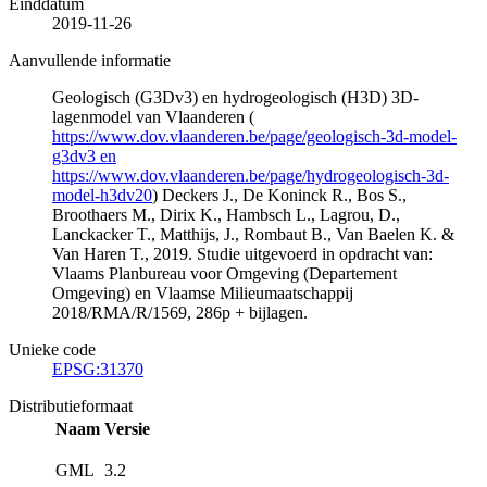
Einddatum
2019-11-26
Aanvullende informatie
Geologisch (G3Dv3) en hydrogeologisch (H3D) 3D-
lagenmodel van Vlaanderen (
https://www.dov.vlaanderen.be/page/geologisch-3d-model-
g3dv3 en
https://www.dov.vlaanderen.be/page/hydrogeologisch-3d-
model-h3dv20
) Deckers J., De Koninck R., Bos S.,
Broothaers M., Dirix K., Hambsch L., Lagrou, D.,
Lanckacker T., Matthijs, J., Rombaut B., Van Baelen K. &
Van Haren T., 2019. Studie uitgevoerd in opdracht van:
Vlaams Planbureau voor Omgeving (Departement
Omgeving) en Vlaamse Milieumaatschappij
2018/RMA/R/1569, 286p + bijlagen.
Unieke code
EPSG:31370
Distributieformaat
Naam
Versie
GML
3.2