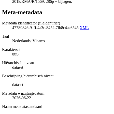
2018/RMA/R/1569, 286p + bijlagen.
Meta-metadata
Metadata identificator (fileIdentifier)
47789846-9aff-4a3c-8452-7fb8c4ae3545
XML
Taal
Nederlands; Vlaams
Karakterset
utf8
Hiërarchisch niveau
dataset
Beschrijving hiërarchisch niveau
dataset
Metadata wijzigingsdatum
2026-06-22
Naam metadatastandaard