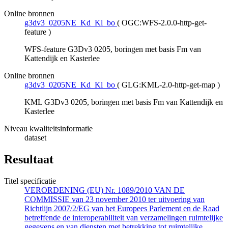
Online bronnen
g3dv3_0205NE_Kd_Kl_bo
(
OGC:WFS-2.0.0-http-get-
feature
)
WFS-feature G3Dv3 0205, boringen met basis Fm van
Kattendijk en Kasterlee
Online bronnen
g3dv3_0205NE_Kd_Kl_bo
(
GLG:KML-2.0-http-get-map
)
KML G3Dv3 0205, boringen met basis Fm van Kattendijk en
Kasterlee
Niveau kwaliteitsinformatie
dataset
Resultaat
Titel specificatie
VERORDENING (EU) Nr. 1089/2010 VAN DE
COMMISSIE van 23 november 2010 ter uitvoering van
Richtlijn 2007/2/EG van het Europees Parlement en de Raad
betreffende de interoperabiliteit van verzamelingen ruimtelijke
gegevens en van diensten met betrekking tot ruimtelijke