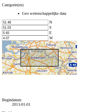
Categorie(en)
Geo wetenschappelijke data
N
S
E
W
Begindatum
2013-01-01