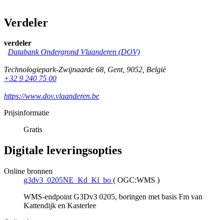
Verdeler
verdeler
Databank Ondergrond Vlaanderen (DOV)
Technologiepark-Zwijnaarde 68
,
Gent
,
9052
,
België
+32 9 240 75 00
https://www.dov.vlaanderen.be
Prijsinformatie
Gratis
Digitale leveringsopties
Online bronnen
g3dv3_0205NE_Kd_Kl_bo
(
OGC:WMS
)
WMS-endpoint G3Dv3 0205, boringen met basis Fm van
Kattendijk en Kasterlee