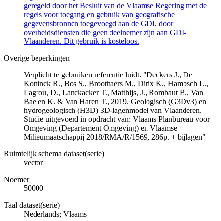
geregeld door het Besluit van de Vlaamse Regering met de
regels voor toegang en gebruik van geografische
gegevensbronnen toegevoegd aan de GDI, door
overheidsdiensten die geen deelnemer zijn aan GDI-
Vlaanderen. Dit gebruik is kosteloos.
Overige beperkingen
Verplicht te gebruiken referentie luidt: "Deckers J., De
Koninck R., Bos S., Broothaers M., Dirix K., Hambsch L.,
Lagrou, D., Lanckacker T., Matthijs, J., Rombaut B., Van
Baelen K. & Van Haren T., 2019. Geologisch (G3Dv3) en
hydrogeologisch (H3D) 3D-lagenmodel van Vlaanderen.
Studie uitgevoerd in opdracht van: Vlaams Planbureau voor
Omgeving (Departement Omgeving) en Vlaamse
Milieumaatschappij 2018/RMA/R/1569, 286p. + bijlagen"
Ruimtelijk schema dataset(serie)
vector
Noemer
50000
Taal dataset(serie)
Nederlands; Vlaams