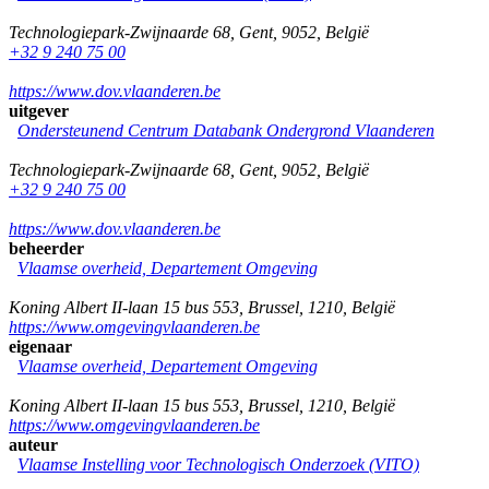
Technologiepark-Zwijnaarde 68
,
Gent
,
9052
,
België
+32 9 240 75 00
https://www.dov.vlaanderen.be
uitgever
Ondersteunend Centrum Databank Ondergrond Vlaanderen
Technologiepark-Zwijnaarde 68
,
Gent
,
9052
,
België
+32 9 240 75 00
https://www.dov.vlaanderen.be
beheerder
Vlaamse overheid, Departement Omgeving
Koning Albert II-laan 15 bus 553
,
Brussel
,
1210
,
België
https://www.omgevingvlaanderen.be
eigenaar
Vlaamse overheid, Departement Omgeving
Koning Albert II-laan 15 bus 553
,
Brussel
,
1210
,
België
https://www.omgevingvlaanderen.be
auteur
Vlaamse Instelling voor Technologisch Onderzoek (VITO)