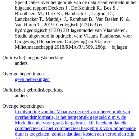
Specificaties over het gebruik van de data staan vermeld in het
bijgaand rapport Deckers J., De Koninck R., Bos S.,
Broothaers M., Dirix K., Hambsch L., Lagrou, D.,
Lanckacker T., Matthijs, J., Rombaut B., Van Baelen K. &
Van Haren T., 2019. Geologisch (G3Dv3) en
hydrogeologisch (H3D) 3D-lagenmodel van Vlaanderen.
Studie uitgevoerd in opdracht van: Vlaams Planbureau voor
Omgeving (Departement Omgeving) en Vlaamse
Milieumaatschappij 2018/RMA/R/1569, 286p. + bijlagen
(Juridische) toegangsbeperking
anders
Overige beperkingen
geen beperkingen
(Juridische) gebruiksbeperking
anders
Overige beperkingen
In uitvoering van het Vlaamse decreet voor hergebruik van
overheidsinformatie, is het hergebruik geregeld d.m.v. de
Modellicentie voor gratis hergebruik. Dit betekent dat elk
commercieel of niet-commercieel hergebruik voor onbepaalde
duur is toegelaten, zonder dat daar kosten aan verbonden zijn.