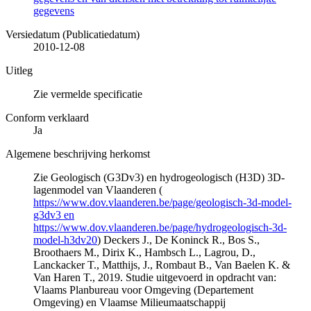
gegevens
Versiedatum (Publicatiedatum)
2010-12-08
Uitleg
Zie vermelde specificatie
Conform verklaard
Ja
Algemene beschrijving herkomst
Zie Geologisch (G3Dv3) en hydrogeologisch (H3D) 3D-
lagenmodel van Vlaanderen (
https://www.dov.vlaanderen.be/page/geologisch-3d-model-
g3dv3 en
https://www.dov.vlaanderen.be/page/hydrogeologisch-3d-
model-h3dv20
) Deckers J., De Koninck R., Bos S.,
Broothaers M., Dirix K., Hambsch L., Lagrou, D.,
Lanckacker T., Matthijs, J., Rombaut B., Van Baelen K. &
Van Haren T., 2019. Studie uitgevoerd in opdracht van:
Vlaams Planbureau voor Omgeving (Departement
Omgeving) en Vlaamse Milieumaatschappij