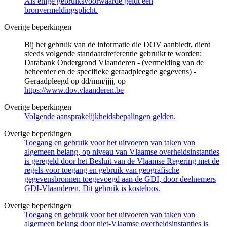
Als enige gebruiksvoorwaarde geldt een
bronvermeldingsplicht.
Overige beperkingen
Bij het gebruik van de informatie die DOV aanbiedt, dient
steeds volgende standaardreferentie gebruikt te worden:
Databank Ondergrond Vlaanderen - (vermelding van de
beheerder en de specifieke geraadpleegde gegevens) -
Geraadpleegd op dd/mm/jjjj, op
https://www.dov.vlaanderen.be
Overige beperkingen
Volgende aansprakelijkheidsbepalingen gelden.
Overige beperkingen
Toegang en gebruik voor het uitvoeren van taken van
algemeen belang, op niveau van Vlaamse overheidsinstanties
is geregeld door het Besluit van de Vlaamse Regering met de
regels voor toegang en gebruik van geografische
gegevensbronnen toegevoegd aan de GDI, door deelnemers
GDI-Vlaanderen. Dit gebruik is kosteloos.
Overige beperkingen
Toegang en gebruik voor het uitvoeren van taken van
algemeen belang door niet-Vlaamse overheidsinstanties is