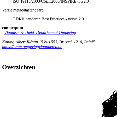
ISO 19115/2003/Cor.1:2006/INSPIRE-TG2.0
Versie metadatastandaard
GDI-Vlaanderen Best Practices - versie 2.0
contactpunt
Vlaamse overheid, Departement Omgeving
Koning Albert II-laan 15 bus 553
,
Brussel
,
1210
,
België
https://www.omgevingvlaanderen.be
Overzichten