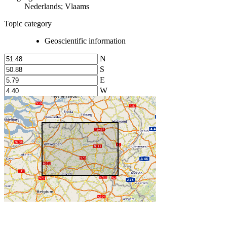
Nederlands; Vlaams
Topic category
Geoscientific information
N
S
E
W