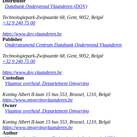
Distributor
Databank Ondergrond Vlaanderen (DOV)
Technologiepark-Zwijnaarde 68
,
Gent
,
9052
,
België
+32 9 240 75 00
https://www.dov.vlaanderen.be
Publisher
Ondersteunend Centrum Databank Ondergrond Vlaanderen
Technologiepark-Zwijnaarde 68
,
Gent
,
9052
,
België
+32 9 240 75 00
https://www.dov.vlaanderen.be
Custodian
Vlaamse overheid, Departement Omgeving
Koning Albert II-laan 15 bus 553
,
Brussel
,
1210
,
België
https://www.omgevingvlaanderen.be
Owner
Vlaamse overheid, Departement Omgeving
Koning Albert II-laan 15 bus 553
,
Brussel
,
1210
,
België
https://www.omgevingvlaanderen.be
Author