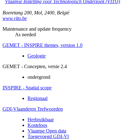
Vlaamse Instelling voor Technologisch Onderzoek (VITO)
Boeretang 200
,
Mol
,
2400
,
België
www.vito.be
Maintenance and update frequency
As needed
GEMET - INSPIRE themes, version 1.0
Geologie
GEMET - Concepten, versie 2.4
ondergrond
INSPIRE - Spatial scope
Regionaal
GDI-Vlaanderen Trefwoorden
Herbruikbaar
Kosteloos
Vlaamse Open data
Toegevoegd GDI-Vl