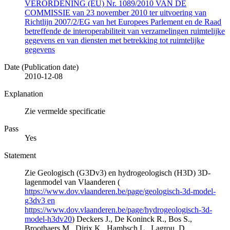
VERORDENING (EU) Nr. 1089/2010 VAN DE
COMMISSIE van 23 november 2010 ter uitvoering van
Richtlijn 2007/2/EG van het Europees Parlement en de Raad
betreffende de interoperabiliteit van verzamelingen ruimtelijke
gegevens en van diensten met betrekking tot ruimtelijke
gegevens
Date (Publication date)
2010-12-08
Explanation
Zie vermelde specificatie
Pass
Yes
Statement
Zie Geologisch (G3Dv3) en hydrogeologisch (H3D) 3D-
lagenmodel van Vlaanderen (
https://www.dov.vlaanderen.be/page/geologisch-3d-model-
g3dv3 en
https://www.dov.vlaanderen.be/page/hydrogeologisch-3d-
model-h3dv20
) Deckers J., De Koninck R., Bos S.,
Broothaers M., Dirix K., Hambsch L., Lagrou, D.,