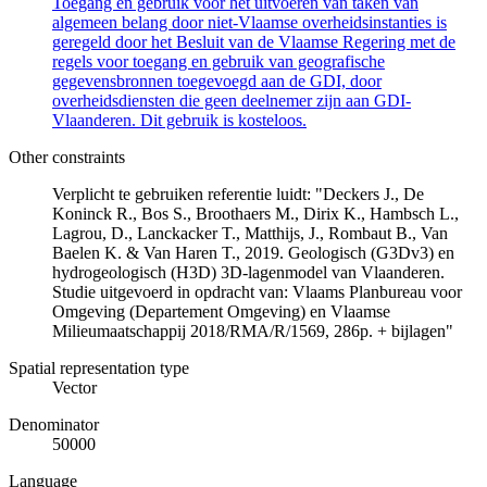
Toegang en gebruik voor het uitvoeren van taken van
algemeen belang door niet-Vlaamse overheidsinstanties is
geregeld door het Besluit van de Vlaamse Regering met de
regels voor toegang en gebruik van geografische
gegevensbronnen toegevoegd aan de GDI, door
overheidsdiensten die geen deelnemer zijn aan GDI-
Vlaanderen. Dit gebruik is kosteloos.
Other constraints
Verplicht te gebruiken referentie luidt: "Deckers J., De
Koninck R., Bos S., Broothaers M., Dirix K., Hambsch L.,
Lagrou, D., Lanckacker T., Matthijs, J., Rombaut B., Van
Baelen K. & Van Haren T., 2019. Geologisch (G3Dv3) en
hydrogeologisch (H3D) 3D-lagenmodel van Vlaanderen.
Studie uitgevoerd in opdracht van: Vlaams Planbureau voor
Omgeving (Departement Omgeving) en Vlaamse
Milieumaatschappij 2018/RMA/R/1569, 286p. + bijlagen"
Spatial representation type
Vector
Denominator
50000
Language