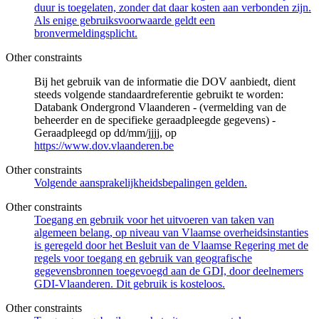
duur is toegelaten, zonder dat daar kosten aan verbonden zijn.
Als enige gebruiksvoorwaarde geldt een
bronvermeldingsplicht.
Other constraints
Bij het gebruik van de informatie die DOV aanbiedt, dient
steeds volgende standaardreferentie gebruikt te worden:
Databank Ondergrond Vlaanderen - (vermelding van de
beheerder en de specifieke geraadpleegde gegevens) -
Geraadpleegd op dd/mm/jjjj, op
https://www.dov.vlaanderen.be
Other constraints
Volgende aansprakelijkheidsbepalingen gelden.
Other constraints
Toegang en gebruik voor het uitvoeren van taken van
algemeen belang, op niveau van Vlaamse overheidsinstanties
is geregeld door het Besluit van de Vlaamse Regering met de
regels voor toegang en gebruik van geografische
gegevensbronnen toegevoegd aan de GDI, door deelnemers
GDI-Vlaanderen. Dit gebruik is kosteloos.
Other constraints