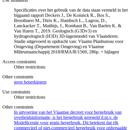
Use limitation
Specificaties over het gebruik van de data staan vermeld in het
bijgaand rapport Deckers J., De Koninck R., Bos S.,
Broothaers M., Dirix K., Hambsch L., Lagrou, D.,
Lanckacker T., Matthijs, J., Rombaut B., Van Baelen K. &
Van Haren T., 2019. Geologisch (G3Dv3) en
hydrogeologisch (H3D) 3D-lagenmodel van Vlaanderen.
Studie uitgevoerd in opdracht van: Vlaams Planbureau voor
Omgeving (Departement Omgeving) en Vlaamse
Milieumaatschappij 2018/RMA/R/1569, 286p. + bijlagen
Access constraints
Other restrictions
Other constraints
geen beperkingen
Use constraints
Other restrictions
Other constraints
In uitvoering van het Vlaamse decreet voor hergebruik van
overheidsinformatie, is het hergebruik geregeld d.m.v. de
Modellicentie voor gratis hergebruik. Dit betekent dat elk
commercieel of niet-commercieel hergebruik voor onbepaalde