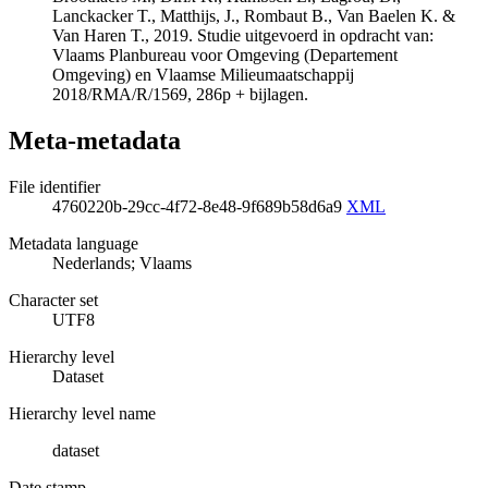
Lanckacker T., Matthijs, J., Rombaut B., Van Baelen K. &
Van Haren T., 2019. Studie uitgevoerd in opdracht van:
Vlaams Planbureau voor Omgeving (Departement
Omgeving) en Vlaamse Milieumaatschappij
2018/RMA/R/1569, 286p + bijlagen.
Meta-metadata
File identifier
4760220b-29cc-4f72-8e48-9f689b58d6a9
XML
Metadata language
Nederlands; Vlaams
Character set
UTF8
Hierarchy level
Dataset
Hierarchy level name
dataset
Date stamp