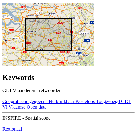
Keywords
GDI-Vlaanderen Trefwoorden
Geografische gegevens
Herbruikbaar
Kosteloos
Toegevoegd GDI-
Vl
Vlaamse Open data
INSPIRE - Spatial scope
Regionaal