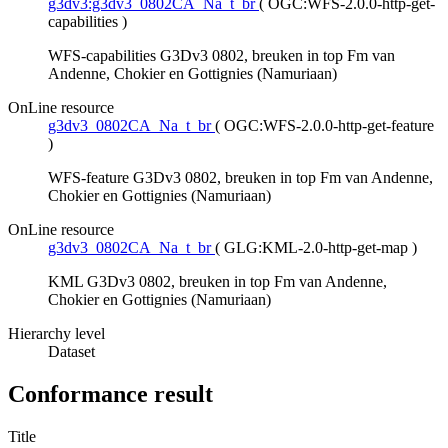
g3dv3:g3dv3_0802CA_Na_t_br
(
OGC:WFS-2.0.0-http-get-
capabilities
)
WFS-capabilities G3Dv3 0802, breuken in top Fm van
Andenne, Chokier en Gottignies (Namuriaan)
OnLine resource
g3dv3_0802CA_Na_t_br
(
OGC:WFS-2.0.0-http-get-feature
)
WFS-feature G3Dv3 0802, breuken in top Fm van Andenne,
Chokier en Gottignies (Namuriaan)
OnLine resource
g3dv3_0802CA_Na_t_br
(
GLG:KML-2.0-http-get-map
)
KML G3Dv3 0802, breuken in top Fm van Andenne,
Chokier en Gottignies (Namuriaan)
Hierarchy level
Dataset
Conformance result
Title