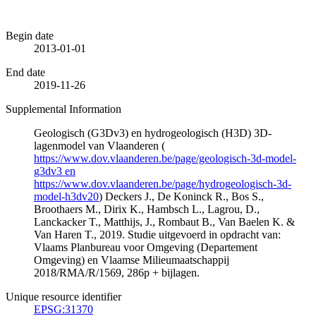
Begin date
2013-01-01
End date
2019-11-26
Supplemental Information
Geologisch (G3Dv3) en hydrogeologisch (H3D) 3D-
lagenmodel van Vlaanderen (
https://www.dov.vlaanderen.be/page/geologisch-3d-model-
g3dv3 en
https://www.dov.vlaanderen.be/page/hydrogeologisch-3d-
model-h3dv20
) Deckers J., De Koninck R., Bos S.,
Broothaers M., Dirix K., Hambsch L., Lagrou, D.,
Lanckacker T., Matthijs, J., Rombaut B., Van Baelen K. &
Van Haren T., 2019. Studie uitgevoerd in opdracht van:
Vlaams Planbureau voor Omgeving (Departement
Omgeving) en Vlaamse Milieumaatschappij
2018/RMA/R/1569, 286p + bijlagen.
Unique resource identifier
EPSG:31370