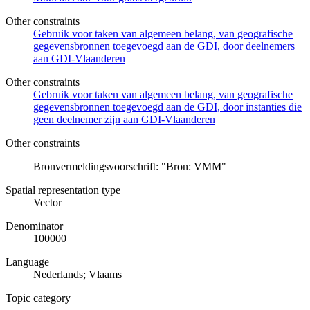
Other constraints
Gebruik voor taken van algemeen belang, van geografische
gegevensbronnen toegevoegd aan de GDI, door deelnemers
aan GDI-Vlaanderen
Other constraints
Gebruik voor taken van algemeen belang, van geografische
gegevensbronnen toegevoegd aan de GDI, door instanties die
geen deelnemer zijn aan GDI-Vlaanderen
Other constraints
Bronvermeldingsvoorschrift: "Bron: VMM"
Spatial representation type
Vector
Denominator
100000
Language
Nederlands; Vlaams
Topic category