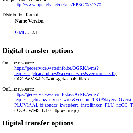
http://www.opengis.net/def/crs/EPSG/0/31370
Distribution format
Name
Version
GML
3.2.1
Digital transfer options
OnLine resource
https://geoservice.waterinfo.be/OGRK/wms?
request=getcapabilities&service=wms&version=1.3.0
(
OGC:WMS-1.3.0-http-get-capabilities
)
OnLine resource
https://geoservice.waterinfo.be/OGRK/wms?
request=getmap&service=wms&version=1.3.0&layers=Overstro
PLUVIAAL:bijzonder_kwetsbare_instellingen_PLU_noCC_
(
OGC:WMS-1.3.0-http-get-map
)
Digital transfer options