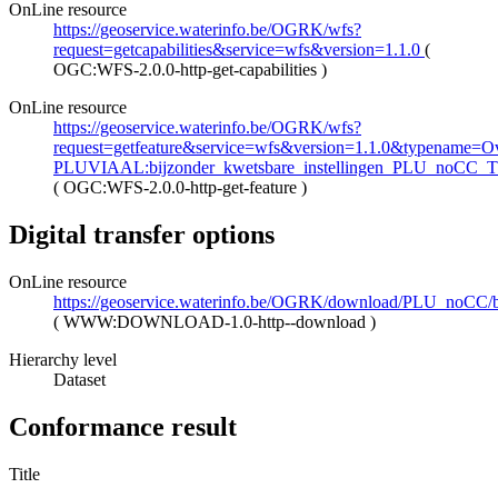
OnLine resource
https://geoservice.waterinfo.be/OGRK/wfs?
request=getcapabilities&service=wfs&version=1.1.0
(
OGC:WFS-2.0.0-http-get-capabilities
)
OnLine resource
https://geoservice.waterinfo.be/OGRK/wfs?
request=getfeature&service=wfs&version=1.1.0&typename=Ove
PLUVIAAL:bijzonder_kwetsbare_instellingen_PLU_noCC_
(
OGC:WFS-2.0.0-http-get-feature
)
Digital transfer options
OnLine resource
https://geoservice.waterinfo.be/OGRK/download/PLU_noCC/
(
WWW:DOWNLOAD-1.0-http--download
)
Hierarchy level
Dataset
Conformance result
Title