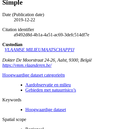
Simple
Date (Publication date)
2019-12-22
Citation identifier
a9492d8d-4b1a-4a51-ac69-3defc514df7e
Custodian
VLAAMSE MILIEUMAATSCHAPPIJ
Dokter De Moorstraat 24-26
,
Aalst
,
9300
,
België
https://vmm.vlaanderen.be/
Hoogwaardige dataset categorieën
Aardobservatie en milieu
Gebieden met natuurrisico’s
Keywords
Hoogwaardige dataset
Spatial scope